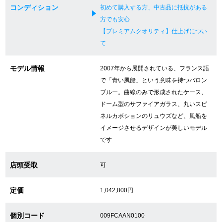
コンディション
初めて購入する方、中古品に抵抗がある
方でも安心
【プレミアムクオリティ】仕上げについ
GINZA RASINについて
て
お客様の声・口コミ
モデル情報
2007年から展開されている、フランス語
で「青い風船」という意味を持つバロン
GINZA RASINの中古腕時計について
ブルー。曲線のみで形成されたケース、
スタッフフォト
ドーム型のサファイアガラス、丸いスピ
ネルカボションのリュウズなど、風船を
受賞歴
イメージさせるデザインが美しいモデル
です
求人情報
店頭受取
可
店舗情報
定価
1,042,800円
銀座中央通り店
銀座本店
個別コード
009FCAAN0100