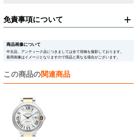
新宿店
大阪心斎橋店
免責事項について
買取サロン
※新品・未使用品の商品画像は、同一モデルの画像を使用し掲載致しておりま
す。
商品画像について
メーカー保護シールの有無に個体差がございますのでご了承下さいませ。
GINZA RASIN公式ブログ
また、メーカーにてマイナーチェンジがなされる場合がございますが、在庫品
中古品、アンティーク品につきましては全て現物を撮影しております。
の仕様で販売させていただきますので予めご了承の程お願いいたします。
着用画像はイメージとなりますので現品と異なる場合がございます。
尚、中古品、アンティーク品につきましては現品を撮影しております。
WEBマガジン
買取ブログ
※光の加減やモニターの設定により、実際の商品と色目が異なる場合がござい
この商品の
ます。
関連商品
※シリアルナンバーや限定番号につきましては、プライバシーの関係上WEBへ
SNS・動画
の掲載を控えております。
またお電話でお問い合わせ頂きましてもお答えできません。
※当店では店頭販売も行っております為、サイトでのご注文と店頭処理との時
間差で在庫切れになる場合がございます。
予めご了承くださいませ。
また、ご来店にてご購入を希望される場合にも、事前に在庫の確認をお電話か
For Overseas Customers
メールにてお問い合わせいただけますようお願いいたします。
※アンティーク品やユーズド品の場合、外装および内部機械に代替部品を使用
している場合がございます。
English
简体中文