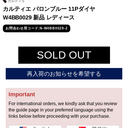
セイコー
カルティエ
カルティエ バロンブルー 11Pダイヤ
W4BB0029 新品 レディース
お問合わせ用コード:N-W4BB0029-2
SOLD OUT
ヴァシュロン
チューダー
パネライ
コンスタンタン
再入荷のお知らせを希望する
商品の状態から探す
Important
新品
未使用品
For international orders, we kindly ask that you review
中古品
アンティーク品
the guide page in your preferred language using the
links below before proceeding with your purchase.
WEB限定品
SALE