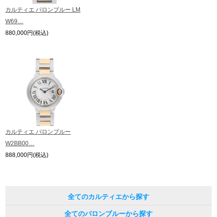
※表示の定価は、入荷時の価格となっております。
カルティエ バロンブルー LM
現在の定価と異なる場合がございますのでご了承くださいませ。
W69…
繁體中文
한국어
880,000円(税込)
ภาษาไทย
カルティエ バロンブルー
W2BB00…
888,000円(税込)
全てのカルティエから探す
全てのバロンブルーから探す