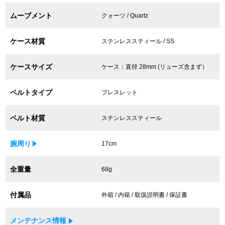
買取専門サロン
ムーブメント
クォーツ / Quartz
買取ご成約者様限定5万円クーポン
ケース材質
ステンレススティール / SS
75%以上保証！中古商品高価買戻し
ケースサイズ
ケース：直径 28mm (リューズ含まず）
ベルトタイプ
ブレスレット
修理・メンテナンスをご希望の方
ベルト材質
ステンレススティール
修理依頼をする
腕周り
17cm
修理・メンテンナンスについて
全重量
68g
オーバーホールについて
付属品
外装仕上げについて
外箱 / 内箱 / 取扱説明書 / 保証書
電池交換について
メンテナンス情報