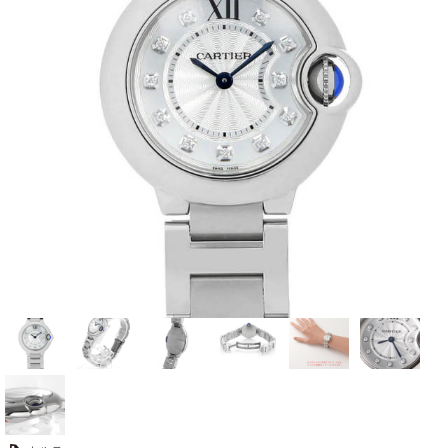
全てのブランドを見
ロレックス
パテック
る
フィリップ
オーデマピゲ
ウブロ
カルティエ
グランド
オメガ
IWC