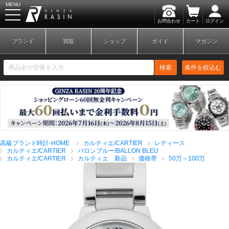
MENU
お問合わせ
カート
ログイン
GINZA RASIN
ブランド
買取
ショップ
ガイド
マガジン
検索
条件を絞込む
新規会員登録
ログイン
高級ブランド時計-HOME
カルティエ/CARTIER
レディース
ブランドから探す
カルティエ/CARTIER
バロンブルー/BALLON BLEU
カルティエ/CARTIER
カルティエ 新品
価格帯
50万～100万