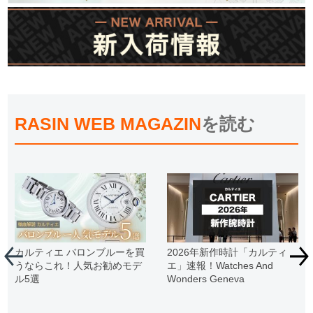
RASIN WEB MAGAZIN
を読む
カルティエ バロンブルーを買
2026年新作時計「カルティ
うならこれ！人気お勧めモデ
エ」速報！Watches And
ル5選
Wonders Geneva