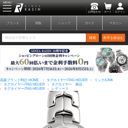
MENU
お問合わせ
カート
ログイン
GINZA RASIN
ブランド
買取
ショップ
ガイド
マガジン
検索
条件を絞込む
新規会員登録
ログイン
高級ブランド時計-HOME
タグホイヤー/TAG HEUER
リンク/LINK
ブランドから探す
タグホイヤー/TAG HEUER
タグホイヤー 新品
タグホイヤー/TAG HEUER
レディース