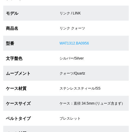
モデル
リンク / LINK
ショップサービス
商品名
リンク クォーツ
保証・アフターサービス
型番
WAT1312.BA0956
ラッピングサービス
文字盤色
シルバー/Silver
腕時計サイズ調整サービス
店舗受け取りサービス
ムーブメント
クォーツ/Quartz
店舗取り寄せサービス
ケース材質
ステンレススティール/SS
ケースサイズ
ケース：直径 34.5mm (リューズ含まず）
買取・下取りをご希望の方
ベルトタイプ
ブレスレット
買取・下取りはこちら