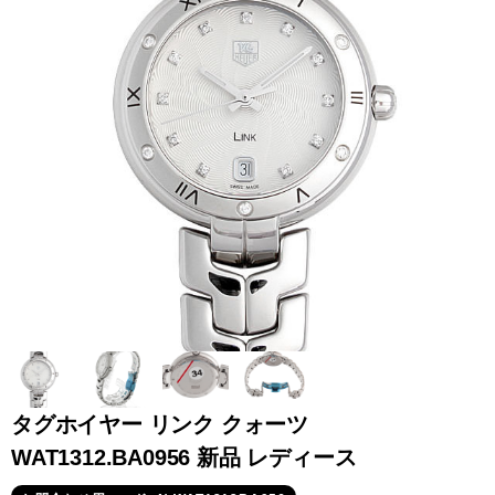
全てのブランドを見
ロレックス
パテック
る
フィリップ
オーデマピゲ
ウブロ
カルティエ
タグホイヤー リンク クォーツ
WAT1312.BA0956 新品 レディース
グランド
オメガ
IWC