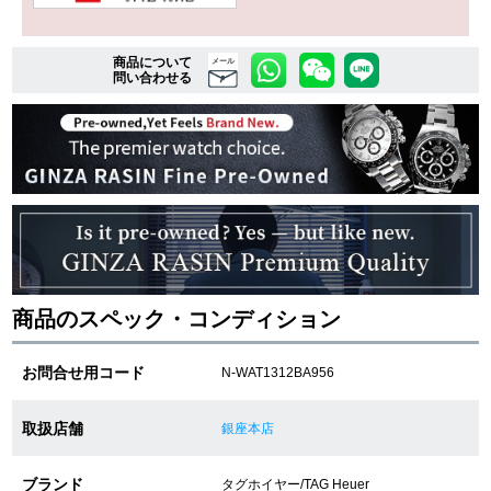
商品について
複数条件で商品を絞り込む
メール
問い合わせる
詳細検索はこちら
ご利用ガイド
GINZA RASINのプレミアムクオリティについて
送料・お支払方法
商品のスペック・コンディション
ショッピングローンの流れ
お問合せ用コード
N-WAT1312BA956
よくある質問
取扱店舗
銀座本店
お問い合わせ
ブランド
タグホイヤー/TAG Heuer