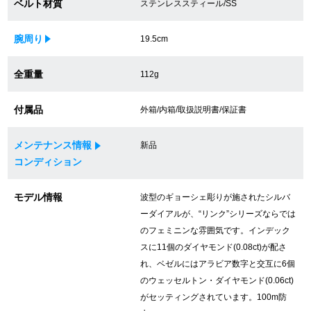
ベルト材質
ステンレススティール/SS
買取専門サロン
腕周り
19.5cm
買取ご成約者様限定5万円クーポン
全重量
112g
75%以上保証！中古商品高価買戻し
付属品
外箱/内箱/取扱説明書/保証書
修理・メンテナンスをご希望の方
メンテナンス情報
新品
コンディション
修理依頼をする
モデル情報
波型のギョーシェ彫りが施されたシルバ
修理・メンテンナンスについて
ーダイアルが、“リンク”シリーズならでは
のフェミニンな雰囲気です。インデック
オーバーホールについて
スに11個のダイヤモンド(0.08ct)が配さ
れ、ベゼルにはアラビア数字と交互に6個
外装仕上げについて
のウェッセルトン・ダイヤモンド(0.06ct)
がセッティングされています。100m防
電池交換について