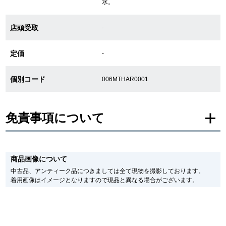
水。
店頭受取
-
GINZA RASINについて
定価
-
お客様の声・口コミ
個別コード
006MTHAR0001
GINZA RASINの中古腕時計について
スタッフフォト
免責事項について
受賞歴
※新品・未使用品の商品画像は、同一モデルの画像を使用し掲載致しておりま
求人情報
す。
商品画像について
メーカー保護シールの有無に個体差がございますのでご了承下さいませ。
また、メーカーにてマイナーチェンジがなされる場合がございますが、在庫品
中古品、アンティーク品につきましては全て現物を撮影しております。
の仕様で販売させていただきますので予めご了承の程お願いいたします。
着用画像はイメージとなりますので現品と異なる場合がございます。
尚、中古品、アンティーク品につきましては現品を撮影しております。
店舗情報
※光の加減やモニターの設定により、実際の商品と色目が異なる場合がござい
ます。
銀座中央通り店
銀座本店
※シリアルナンバーや限定番号につきましては、プライバシーの関係上WEBへ