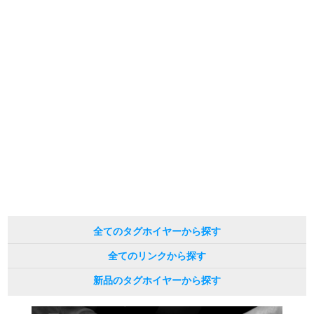
の掲載を控えております。
またお電話でお問い合わせ頂きましてもお答えできません。
新宿店
大阪心斎橋店
※当店では店頭販売も行っております為、サイトでのご注文と店頭処理との時
間差で在庫切れになる場合がございます。
買取サロン
予めご了承くださいませ。
また、ご来店にてご購入を希望される場合にも、事前に在庫の確認をお電話か
メールにてお問い合わせいただけますようお願いいたします。
※アンティーク品やユーズド品の場合、外装および内部機械に代替部品を使用
GINZA RASIN公式ブログ
している場合がございます。
※表示の定価は、入荷時の価格となっております。
現在の定価と異なる場合がございますのでご了承くださいませ。
WEBマガジン
買取ブログ
SNS・動画
全てのタグホイヤーから探す
全てのリンクから探す
For Overseas Customers
新品のタグホイヤーから探す
English
简体中文