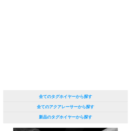
の掲載を控えております。
またお電話でお問い合わせ頂きましてもお答えできません。
新宿店
大阪心斎橋店
※当店では店頭販売も行っております為、サイトでのご注文と店頭処理との時
間差で在庫切れになる場合がございます。
買取サロン
予めご了承くださいませ。
また、ご来店にてご購入を希望される場合にも、事前に在庫の確認をお電話か
メールにてお問い合わせいただけますようお願いいたします。
※アンティーク品やユーズド品の場合、外装および内部機械に代替部品を使用
GINZA RASIN公式ブログ
している場合がございます。
※表示の定価は、入荷時の価格となっております。
現在の定価と異なる場合がございますのでご了承くださいませ。
WEBマガジン
買取ブログ
SNS・動画
全てのタグホイヤーから探す
全てのアクアレーサーから探す
For Overseas Customers
新品のタグホイヤーから探す
English
简体中文