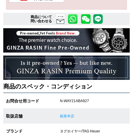
商品について
複数条件で商品を絞り込む
メール
問い合わせる
詳細検索はこちら
ご利用ガイド
GINZA RASINのプレミアムクオリティについて
送料・お支払方法
商品のスペック・コンディション
ショッピングローンの流れ
お問合せ用コード
N-WAY21ABA927
よくある質問
取扱店舗
銀座本店
お問い合わせ
ブランド
タグホイヤー/TAG Heuer