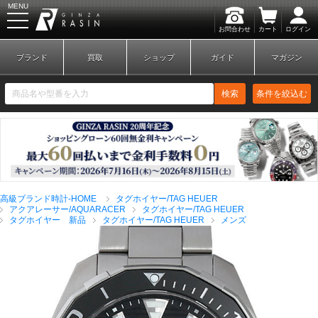
MENU
お問合わせ
カート
ログイン
GINZA RASIN
ブランド
買取
ショップ
ガイド
マガジン
検索
条件を絞込む
新規会員登録
ログイン
高級ブランド時計-HOME
タグホイヤー/TAG HEUER
ブランドから探す
アクアレーサー/AQUARACER
タグホイヤー/TAG HEUER
タグホイヤー 新品
タグホイヤー/TAG HEUER
メンズ