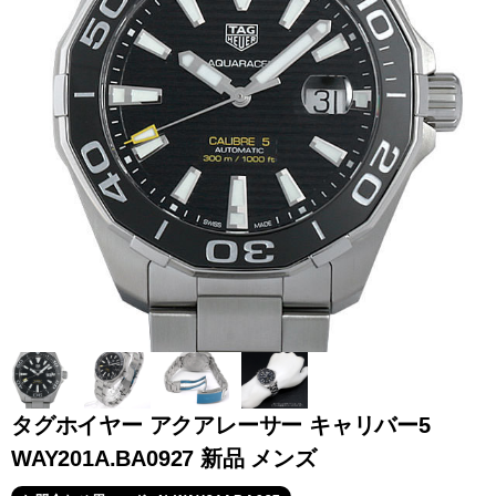
全てのブランドを見
ロレックス
パテック
る
フィリップ
オーデマピゲ
ウブロ
カルティエ
タグホイヤー アクアレーサー キャリバー5
WAY201A.BA0927 新品 メンズ
グランド
オメガ
IWC