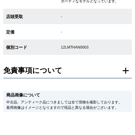
ポーティなモデルとなっています。
店頭受取
-
GINZA RASINについて
定価
-
お客様の声・口コミ
個別コード
12LMTHAN0003
GINZA RASINの中古腕時計について
スタッフフォト
免責事項について
受賞歴
※新品・未使用品の商品画像は、同一モデルの画像を使用し掲載致しておりま
求人情報
す。
商品画像について
メーカー保護シールの有無に個体差がございますのでご了承下さいませ。
また、メーカーにてマイナーチェンジがなされる場合がございますが、在庫品
中古品、アンティーク品につきましては全て現物を撮影しております。
の仕様で販売させていただきますので予めご了承の程お願いいたします。
着用画像はイメージとなりますので現品と異なる場合がございます。
尚、中古品、アンティーク品につきましては現品を撮影しております。
店舗情報
※光の加減やモニターの設定により、実際の商品と色目が異なる場合がござい
ます。
銀座中央通り店
銀座本店
※シリアルナンバーや限定番号につきましては、プライバシーの関係上WEBへ