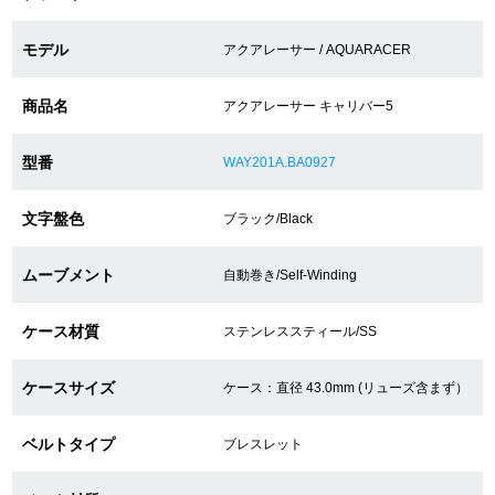
モデル
アクアレーサー / AQUARACER
ショップサービス
商品名
アクアレーサー キャリバー5
保証・アフターサービス
型番
WAY201A.BA0927
ラッピングサービス
文字盤色
ブラック/Black
腕時計サイズ調整サービス
店舗受け取りサービス
ムーブメント
自動巻き/Self-Winding
店舗取り寄せサービス
ケース材質
ステンレススティール/SS
ケースサイズ
ケース：直径 43.0mm (リューズ含まず）
買取・下取りをご希望の方
ベルトタイプ
ブレスレット
買取・下取りはこちら