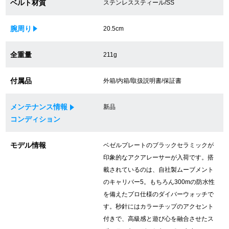
ベルト材質
ステンレススティール/SS
買取専門サロン
腕周り
20.5cm
買取ご成約者様限定5万円クーポン
全重量
211g
75%以上保証！中古商品高価買戻し
付属品
外箱/内箱/取扱説明書/保証書
修理・メンテナンスをご希望の方
メンテナンス情報
新品
コンディション
修理依頼をする
モデル情報
ベゼルプレートのブラックセラミックが
修理・メンテンナンスについて
印象的なアクアレーサーが入荷です。搭
載されているのは、自社製ムーブメント
オーバーホールについて
のキャリバー5。もちろん300mの防水性
を備えたプロ仕様のダイバーウォッチで
外装仕上げについて
す。秒針にはカラーチップのアクセント
付きで、高級感と遊び心を融合させたス
電池交換について