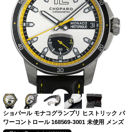
全てのブランドを見
ロレックス
パテック
る
フィリップ
オーデマピゲ
ウブロ
カルティエ
ショパール モナコグランプリ ヒストリック パ
ワーコントロール 168569-3001 未使用 メンズ
グランド
オメガ
IWC