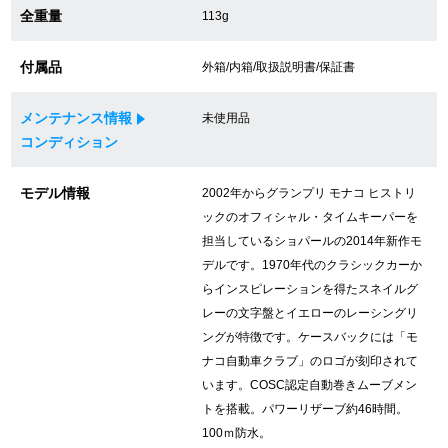
全重量
113g
GINZA RASINについて
付属品
外箱/内箱/取扱説明書/保証書
メンテナンス情報
お客様の声・口コミ
未使用品
コンディション
GINZA RASINの中古腕時計について
モデル情報
2002年からグランプリ モナコ ヒストリ
スタッフフォト
ックのオフィシャル・タイムキーパーを
担当しているショパールの2014年新作モ
受賞歴
デルです。1970年代のクラシックカーか
らインスピレーションを得たスネイルグ
求人情報
レーの文字盤とイエローのレーシングリ
ングが特徴です。ケースバックには「モ
ナコ自動車クラブ」のロゴが刻印されて
店舗情報
います。COSC認定自動巻きムーブメン
トを搭載。パワーリザーブ約46時間。
銀座中央通り店
銀座本店
100ｍ防水。