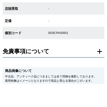
新宿店
大阪心斎橋店
店頭受取
-
買取サロン
定価
-
個別コード
003ICPAS0001
GINZA RASIN公式ブログ
WEBマガジン
買取ブログ
免責事項について
※新品・未使用品の商品画像は、同一モデルの画像を使用し掲載致しておりま
SNS・動画
す。
商品画像について
メーカー保護シールの有無に個体差がございますのでご了承下さいませ。
また、メーカーにてマイナーチェンジがなされる場合がございますが、在庫品
中古品、アンティーク品につきましては全て現物を撮影しております。
の仕様で販売させていただきますので予めご了承の程お願いいたします。
着用画像はイメージとなりますので現品と異なる場合がございます。
尚、中古品、アンティーク品につきましては現品を撮影しております。
※光の加減やモニターの設定により、実際の商品と色目が異なる場合がござい
For Overseas Customers
ます。
※シリアルナンバーや限定番号につきましては、プライバシーの関係上WEBへ
の掲載を控えております。
English
简体中文
またお電話でお問い合わせ頂きましてもお答えできません。