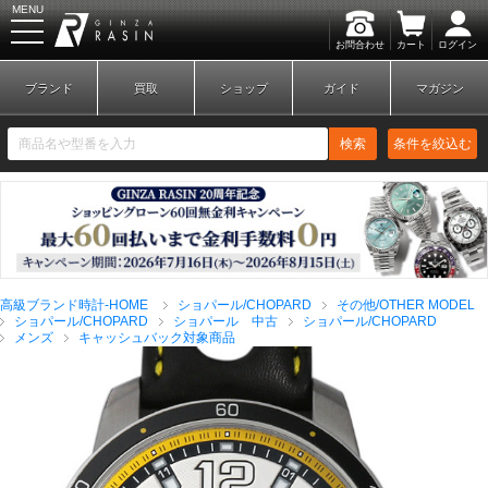
MENU
お問合わせ
カート
ログイン
GINZA RASIN
ブランド
買取
ショップ
ガイド
マガジン
検索
条件を絞込む
新規会員登録
ログイン
高級ブランド時計-HOME
ショパール/CHOPARD
その他/OTHER MODEL
ブランドから探す
ショパール/CHOPARD
ショパール 中古
ショパール/CHOPARD
メンズ
キャッシュバック対象商品