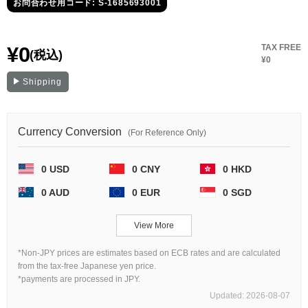
セイコー
お問合わせ用コード: S-1685693001
¥0
TAX FREE
(税込)
¥0
Shipping
ヴァシュロン
チューダー
パネライ
Currency Conversion
(For Reference Only)
コンスタンタン
0 USD
0 CNY
0 HKD
0 AUD
0 EUR
0 SGD
商品の状態から探す
View More
新品
未使用品
*Non-JPY prices are estimates based on ECB rates and are calculated
中古品
アンティーク品
from the tax-free Japanese yen price.
*payments are processed in JPY.
WEB限定品
SALE
Updated: 2026-08-07