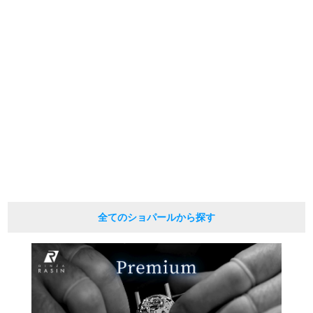
※当店では店頭販売も行っております為、サイトでのご注文と店頭処理との時
間差で在庫切れになる場合がございます。
繁體中文
한국어
予めご了承くださいませ。
また、ご来店にてご購入を希望される場合にも、事前に在庫の確認をお電話か
メールにてお問い合わせいただけますようお願いいたします。
ภาษาไทย
※アンティーク品やユーズド品の場合、外装および内部機械に代替部品を使用
している場合がございます。
※表示の定価は、入荷時の価格となっております。
現在の定価と異なる場合がございますのでご了承くださいませ。
全てのショパールから探す