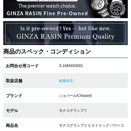
ショップサービス
保証・アフターサービス
ラッピングサービス
商品のスペック・コンディション
腕時計サイズ調整サービス
お問合せ用コード
S-1685693001
店舗受け取りサービス
取扱店舗
銀座本店
店舗取り寄せサービス
ブランド
ショパール/Chopard
買取・下取りをご希望の方
モデル
モナコグランプリ
買取・下取りはこちら
商品名
モナコグランプリ ヒストリック パワーコ