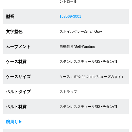
ントロール
買取専門サロン
型番
168569-3001
買取ご成約者様限定5万円クーポン
文字盤色
スネイルグレー/Snail Gray
75%以上保証！中古商品高価買戻し
ムーブメント
自動巻き/Self-Winding
修理・メンテナンスをご希望の方
ケース材質
ステンレススティール/SS×チタン/TI
修理依頼をする
ケースサイズ
ケース：直径 44.5mm (リューズ含まず）
修理・メンテンナンスについて
ベルトタイプ
ストラップ
オーバーホールについて
ベルト材質
ステンレススティール/SS×チタン/TI
外装仕上げについて
腕周り
-
電池交換について