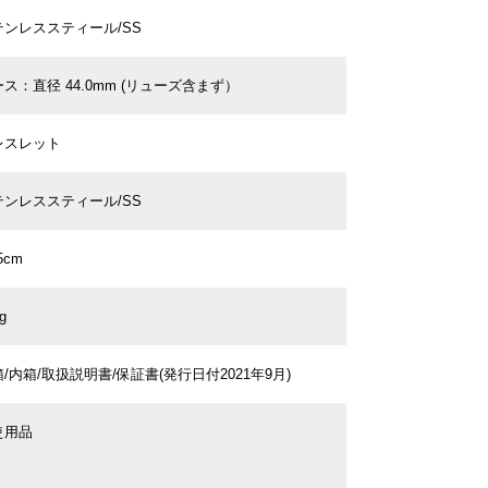
テンレススティール/SS
ス：直径 44.0mm (リューズ含まず）
レスレット
テンレススティール/SS
5cm
g
/内箱/取扱説明書/保証書(発行日付2021年9月)
使用品