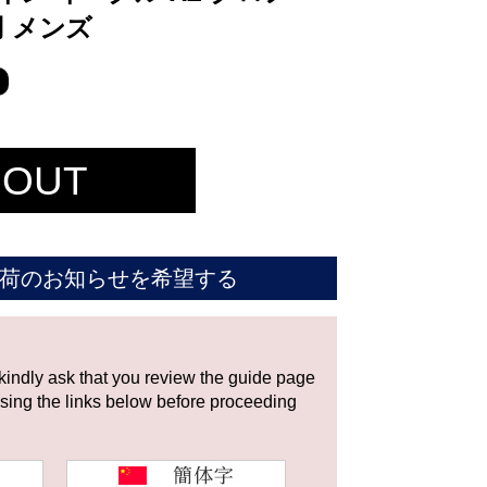
使用 メンズ
 OUT
荷のお知らせを希望する
 kindly ask that you review the guide page
using the links below before proceeding