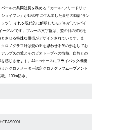
ョパールの共同社長を務める「カール･フリードリッ
・ショイフレ」が1980年に生み出した最初の時計“サン
リッツ”。それを現代的に解釈したモデルが“アルパイ
 イーグル”です。ブルーの文字盤は、鷲の目の虹彩を
彿とさせる特殊な模様がデザインされています。ま
、クロノグラフ針は鷲の羽を思わせる矢の形をしてお
、アルプスの鷲とそのビオトープへの情熱、自然との
和を感じさせます。44mmケースにフライバック機能
備えたクロノメーター認定クロノグラフムーブメント
載。100m防水。
1HCPAS0001