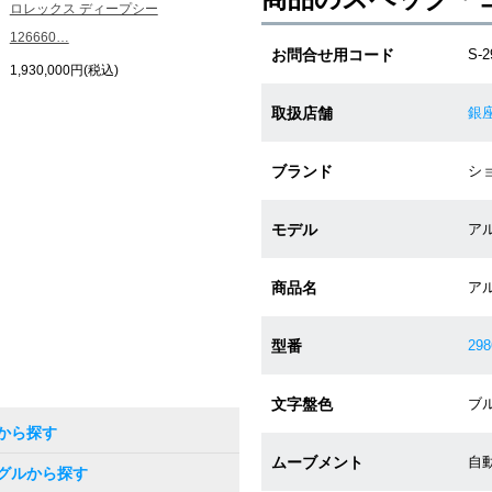
ロレックス ディープシー
126660…
お問合せ用コード
S-2
1,930,000円(税込)
取扱店舗
銀
ブランド
ショ
モデル
アル
商品名
アル
型番
298
文字盤色
ブル
から探す
ムーブメント
自動
グルから探す