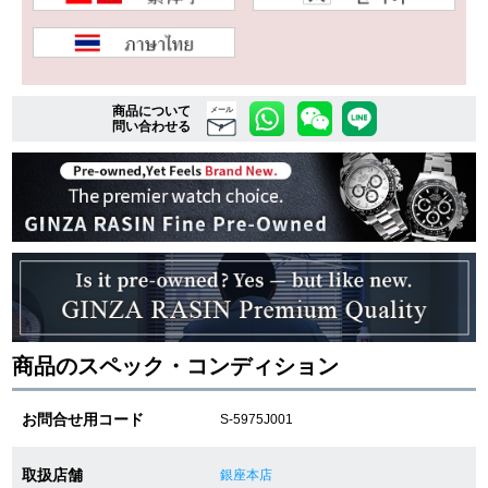
複数条件で商品を絞り込む
商品について
メール
詳細検索はこちら
問い合わせる
ご利用ガイド
GINZA RASINのプレミアムクオリティについて
送料・お支払方法
ショッピングローンの流れ
商品のスペック・コンディション
よくある質問
お問合せ用コード
S-5975J001
お問い合わせ
取扱店舗
銀座本店