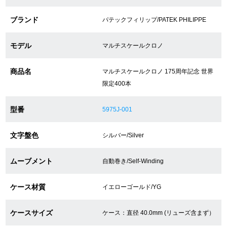
ブランド
パテックフィリップ/PATEK PHILIPPE
ショップサービス
モデル
マルチスケールクロノ
保証・アフターサービス
商品名
マルチスケールクロノ 175周年記念 世界
ラッピングサービス
限定400本
腕時計サイズ調整サービス
型番
5975J-001
店舗受け取りサービス
文字盤色
シルバー/Silver
店舗取り寄せサービス
ムーブメント
自動巻き/Self-Winding
ケース材質
イエローゴールド/YG
買取・下取りをご希望の方
ケースサイズ
ケース：直径 40.0mm (リューズ含まず）
買取・下取りはこちら