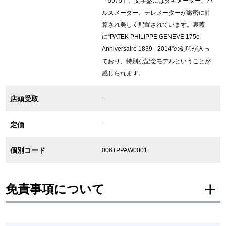
「5975」。文字盤にはタキメーター、パ
ルスメーター、テレメーターが緻密に計
算され美しく配置されています。裏蓋
GINZA RASINについて
に“PATEK PHILIPPE GENEVE 175e
Anniversaire 1839 - 2014”の刻印が入っ
お客様の声・口コミ
ており、特別な記念モデルということが
感じられます。
GINZA RASINの中古腕時計について
店頭受取
-
スタッフフォト
定価
-
受賞歴
個別コード
求人情報
006TPPAW0001
免責事項について
店舗情報
※新品・未使用品の商品画像は、同一モデルの画像を使用し掲載致しておりま
銀座中央通り店
銀座本店
す。