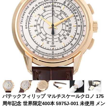
全てのブランドを見
ロレックス
パテック
る
フィリップ
オーデマピゲ
ウブロ
カルティエ
パテックフィリップ マルチスケールクロノ 175
周年記念 世界限定400本 5975J-001 未使用 メン
グランド
オメガ
IWC