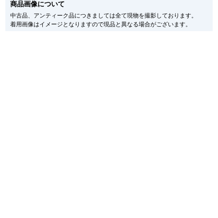
商品画像について
メーカー保護シールの有無に個体差がございますのでご了承下さいませ。
新宿店
大阪心斎橋店
また、メーカーにてマイナーチェンジがなされる場合がございますが、在庫品
中古品、アンティーク品につきましては全て現物を撮影しております。
の仕様で販売させていただきますので予めご了承の程お願いいたします。
着用画像はイメージとなりますので現品と異なる場合がございます。
尚、中古品、アンティーク品につきましては現品を撮影しております。
買取サロン
※光の加減やモニターの設定により、実際の商品と色目が異なる場合がござい
ます。
※シリアルナンバーや限定番号につきましては、プライバシーの関係上WEBへ
の掲載を控えております。
GINZA RASIN公式ブログ
またお電話でお問い合わせ頂きましてもお答えできません。
※当店では店頭販売も行っております為、サイトでのご注文と店頭処理との時
WEBマガジン
買取ブログ
間差で在庫切れになる場合がございます。
予めご了承くださいませ。
また、ご来店にてご購入を希望される場合にも、事前に在庫の確認をお電話か
メールにてお問い合わせいただけますようお願いいたします。
※アンティーク品やユーズド品の場合、外装および内部機械に代替部品を使用
SNS・動画
している場合がございます。
※表示の定価は、入荷時の価格となっております。
現在の定価と異なる場合がございますのでご了承くださいませ。
For Overseas Customers
English
简体中文