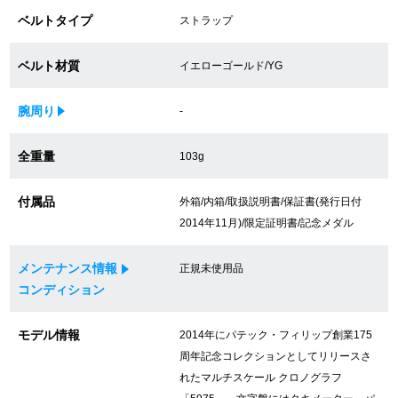
ベルトタイプ
ストラップ
買取専門サロン
買取ご成約者様限定5万円クーポン
ベルト材質
イエローゴールド/YG
75%以上保証！中古商品高価買戻し
腕周り
-
全重量
103g
修理・メンテナンスをご希望の方
付属品
外箱/内箱/取扱説明書/保証書(発行日付
2014年11月)/限定証明書/記念メダル
修理依頼をする
修理・メンテンナンスについて
メンテナンス情報
正規未使用品
コンディション
オーバーホールについて
モデル情報
2014年にパテック・フィリップ創業175
外装仕上げについて
周年記念コレクションとしてリリースさ
れたマルチスケール クロノグラフ
電池交換について