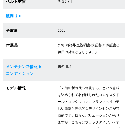
ベルト材質
チタン/TI
買取専門サロン
腕周り
-
買取ご成約者様限定5万円クーポン
全重量
102g
75%以上保証！中古商品高価買戻し
付属品
外箱/内箱/取扱説明書/保証書(※保証書は
後日の発送となります。)
修理・メンテナンスをご希望の方
メンテナンス情報
未使用品
修理依頼をする
コンディション
修理・メンテンナンスについて
モデル情報
「未踏の新時代へ進化する」という意味
を込められて名付けられたコンキスタド
オーバーホールについて
ール・コレクション。フランクの持つ美
しい曲線と先鋭的なデザインセンスが特
外装仕上げについて
徴的です。様々なバリエーションがあり
ますが、こちらはブラックダイアル・オ
電池交換について