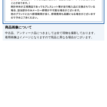
※シリアルナンバーや限定番号につきましては、プライバシーの関係上WEBへ
新宿店
大阪心斎橋店
の掲載を控えております。
またお電話でお問い合わせ頂きましてもお答えできません。
※当店では店頭販売も行っております為、サイトでのご注文と店頭処理との時
買取サロン
間差で在庫切れになる場合がございます。
予めご了承くださいませ。
商品画像について
また、ご来店にてご購入を希望される場合にも、事前に在庫の確認をお電話か
メールにてお問い合わせいただけますようお願いいたします。
中古品、アンティーク品につきましては全て現物を撮影しております。
GINZA RASIN公式ブログ
着用画像はイメージとなりますので現品と異なる場合がございます。
※アンティーク品やユーズド品の場合、外装および内部機械に代替部品を使用
している場合がございます。
WEBマガジン
買取ブログ
※表示の定価は、入荷時の価格となっております。
現在の定価と異なる場合がございますのでご了承くださいませ。
SNS・動画
For Overseas Customers
English
简体中文