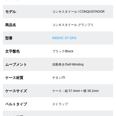
モデル
コンキスタドール / CONQUISTADOR
ショップサービス
商品名
コンキスタドール グランプリ
保証・アフターサービス
型番
8900SC DT GPG
ラッピングサービス
文字盤色
ブラック/Black
腕時計サイズ調整サービス
店舗受け取りサービス
ムーブメント
自動巻き/Self-Winding
店舗取り寄せサービス
ケース材質
チタン/TI
ケースサイズ
ケース：縦 57.4mm × 横 38.2mm
買取・下取りをご希望の方
ベルトタイプ
ストラップ
買取・下取りはこちら