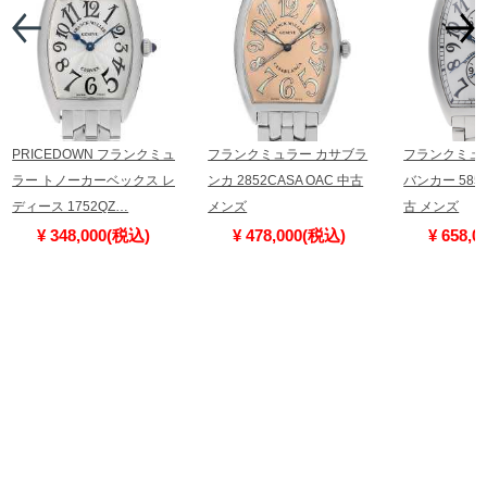
PRICEDOWN フランクミュ
フランクミュラー カサブラ
フランクミュ
ラー トノーカーベックス レ
ンカ 2852CASA OAC 中古
バンカー 5850
ディース 1752QZ…
メンズ
古 メンズ
¥ 348,000(税込)
¥ 478,000(税込)
¥ 658,