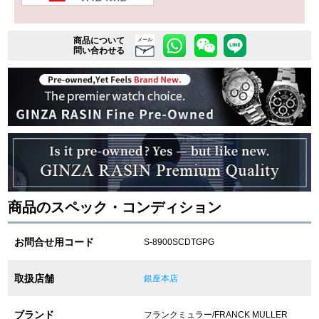
商品について
複数条件で商品を絞り込む
メール
問い合わせる
詳細検索はこちら
ご利用ガイド
GINZA RASINのプレミアムクオリティについて
送料・お支払方法
商品のスペック・コンディション
ショッピングローンの流れ
お問合せ用コード
S-8900SCDTGPG
よくある質問
取扱店舗
銀座本店
お問い合わせ
ブランド
フランクミュラー/FRANCK MULLER