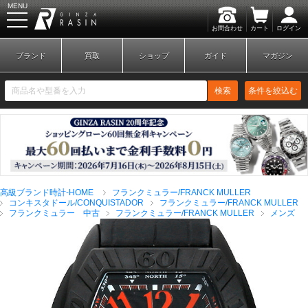
MENU
お問合わせ
カート
ログイン
GINZA RASIN
ブランド
買取
ショップ
ガイド
マガジン
検索
条件を絞込む
新規会員登録
ログイン
高級ブランド時計-HOME
フランクミュラー/FRANCK MULLER
ブランドから探す
コンキスタドール/CONQUISTADOR
フランクミュラー/FRANCK MULLER
フランクミュラー 中古
フランクミュラー/FRANCK MULLER
メンズ