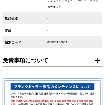
レンジインデックス・レザーストラップ
モデルです。
GINZA RASINについて
店頭受取
-
お客様の声・口コミ
定価
-
GINZA RASINの中古腕時計について
個別コード
003IFRAS0003
スタッフフォト
免責事項について
受賞歴
求人情報
※新品・未使用品の商品画像は、同一モデルの画像を使用し掲載致しておりま
す。
メーカー保護シールの有無に個体差がございますのでご了承下さいませ。
また、メーカーにてマイナーチェンジがなされる場合がございますが、在庫品
の仕様で販売させていただきますので予めご了承の程お願いいたします。
店舗情報
尚、中古品、アンティーク品につきましては現品を撮影しております。
※光の加減やモニターの設定により、実際の商品と色目が異なる場合がござい
銀座中央通り店
銀座本店
ます。