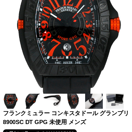
全てのブランドを見
ロレックス
パテック
る
フィリップ
オーデマピゲ
ウブロ
カルティエ
フランクミュラー コンキスタドール グランプリ
8900SC DT GPG 未使用 メンズ
グランド
オメガ
IWC