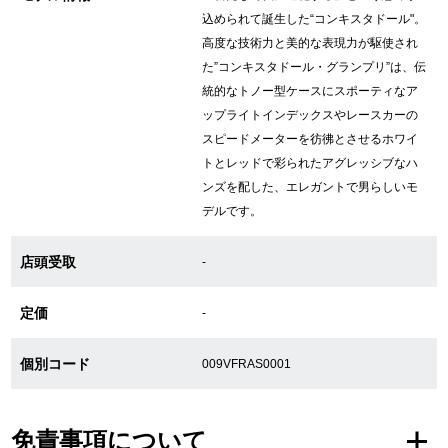
込められて誕生した“コンキスタドール"。
高度な技術力と美的な表現力が駆使され
GINZA RASINについて
た”コンキスタドール・グランプリ”は、伝
統的なトノー型ケースにスポーティなア
ップライトインデックスやレースカーの
お客様の声・口コミ
スピードメーターを彷彿とさせるホワイ
GINZA RASINの中古腕時計について
トとレッドで彩られたアグレッシブなハ
ンズを配した、エレガントで男らしいモ
スタッフフォト
デルです。
受賞歴
店頭受取
-
求人情報
定価
-
個別コード
009VFRAS0001
店舗情報
銀座中央通り店
銀座本店
免責事項について