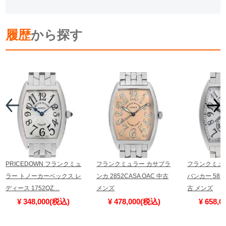
履歴
から探す
PRICEDOWN フランクミュ
フランクミュラー カサブラ
フランクミュ
ラー トノーカーベックス レ
ンカ 2852CASA OAC 中古
バンカー 5850
ディース 1752QZ…
メンズ
古 メンズ
¥ 348,000(税込)
¥ 478,000(税込)
¥ 658,