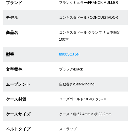
ブランド
フランクミュラー/FRANCK MULLER
ショップサービス
モデル
コンキスタドール / CONQUISTADOR
保証・アフターサービス
商品名
コンキスタドール グランプリ 日本限定
100本
ラッピングサービス
型番
8900SCJ 5N
腕時計サイズ調整サービス
文字盤色
ブラック/Black
店舗受け取りサービス
ムーブメント
自動巻き/Self-Winding
店舗取り寄せサービス
ケース材質
ローズゴールド/RG×チタン/TI
買取・下取りをご希望の方
ケースサイズ
ケース：縦 57.4mm × 横 38.2mm
買取・下取りはこちら
ベルトタイプ
ストラップ