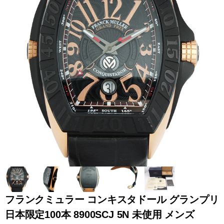
全てのブランドを見
ロレックス
パテック
る
フィリップ
オーデマピゲ
ウブロ
カルティエ
フランクミュラー コンキスタドール グランプリ
日本限定100本 8900SCJ 5N 未使用 メンズ
グランド
オメガ
IWC