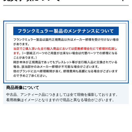
新宿店
大阪心斎橋店
※新品・未使用品の商品画像は、同一モデルの画像を使用し掲載致しておりま
す。
買取サロン
メーカー保護シールの有無に個体差がございますのでご了承下さいませ。
また、メーカーにてマイナーチェンジがなされる場合がございますが、在庫品
の仕様で販売させていただきますので予めご了承の程お願いいたします。
尚、中古品、アンティーク品につきましては現品を撮影しております。
GINZA RASIN公式ブログ
※光の加減やモニターの設定により、実際の商品と色目が異なる場合がござい
ます。
※シリアルナンバーや限定番号につきましては、プライバシーの関係上WEBへ
WEBマガジン
買取ブログ
の掲載を控えております。
またお電話でお問い合わせ頂きましてもお答えできません。
※当店では店頭販売も行っております為、サイトでのご注文と店頭処理との時
間差で在庫切れになる場合がございます。
SNS・動画
予めご了承くださいませ。
商品画像について
また、ご来店にてご購入を希望される場合にも、事前に在庫の確認をお電話か
メールにてお問い合わせいただけますようお願いいたします。
中古品、アンティーク品につきましては全て現物を撮影しております。
着用画像はイメージとなりますので現品と異なる場合がございます。
※アンティーク品やユーズド品の場合、外装および内部機械に代替部品を使用
している場合がございます。
※表示の定価は、入荷時の価格となっております。
For Overseas Customers
現在の定価と異なる場合がございますのでご了承くださいませ。
English
简体中文