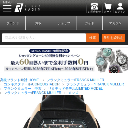
MENU
お問合わせ
カート
ログイン
GINZA RASIN
ブランド
買取
ショップ
ガイド
マガジン
検索
条件を絞込む
新規会員登録
ログイン
高級ブランド時計-HOME
フランクミュラー/FRANCK MULLER
ブランドから探す
コンキスタドール/CONQUISTADOR
フランクミュラー/FRANCK MULLER
フランクミュラー 中古
リミテッドモデル/LIMITED MODEL
フランクミュラー/FRANCK MULLER
メンズ