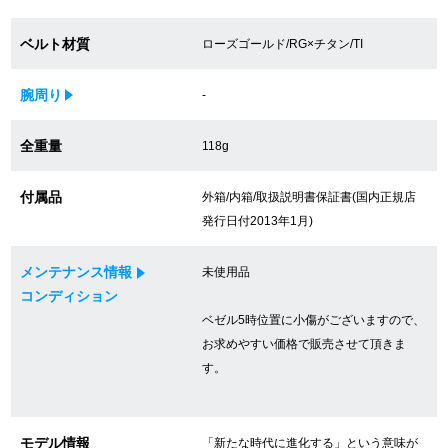
買取専門サロン
ベルト材質
ローズゴールド/RG×チタン/TI
買取ご成約者様限定5万円クーポン
腕周り
-
75%以上保証！中古商品高価買戻し
全重量
118g
付属品
外箱/内箱/取扱説明書保証書(国内正規店
修理・メンテナンスをご希望の方
発行日付2013年1月)
修理依頼をする
メンテナンス情報
未使用品
コンディション
修理・メンテンナンスについて
ベゼル5時位置に小傷がございますので、
オーバーホールについて
お求めやすい価格で販売させて頂きま
す。
外装仕上げについて
電池交換について
モデル情報
「新たな時代に進化する」という意味が