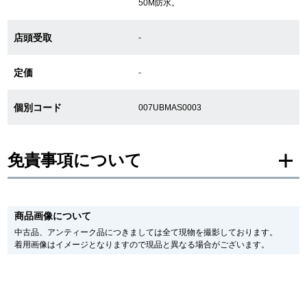
50M防水。
店頭受取
-
GINZA RASINについて
定価
-
お客様の声・口コミ
個別コード
007UBMAS0003
GINZA RASINの中古腕時計について
スタッフフォト
免責事項について
受賞歴
※新品・未使用品の商品画像は、同一モデルの画像を使用し掲載致しておりま
求人情報
す。
商品画像について
メーカー保護シールの有無に個体差がございますのでご了承下さいませ。
また、メーカーにてマイナーチェンジがなされる場合がございますが、在庫品
中古品、アンティーク品につきましては全て現物を撮影しております。
の仕様で販売させていただきますので予めご了承の程お願いいたします。
着用画像はイメージとなりますので現品と異なる場合がございます。
尚、中古品、アンティーク品につきましては現品を撮影しております。
店舗情報
※光の加減やモニターの設定により、実際の商品と色目が異なる場合がござい
ます。
銀座中央通り店
銀座本店
※シリアルナンバーや限定番号につきましては、プライバシーの関係上WEBへ