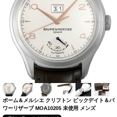
全てのブランドを見
ロレックス
パテック
る
フィリップ
オーデマピゲ
ウブロ
カルティエ
ボーム＆メルシエ クリフトン ビックデイト＆パ
ワーリザーブ MOA10205 未使用 メンズ
グランド
オメガ
IWC