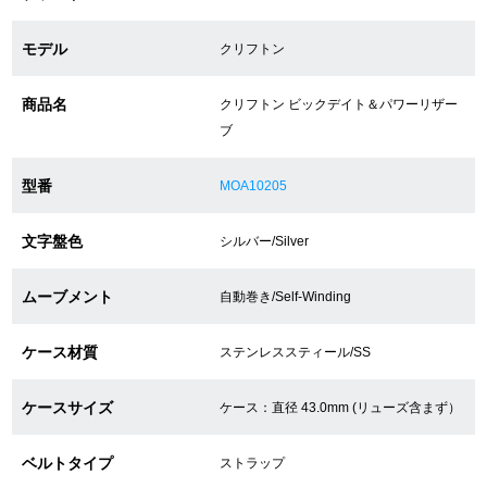
モデル
クリフトン
ショップサービス
商品名
クリフトン ビックデイト＆パワーリザー
保証・アフターサービス
ブ
ラッピングサービス
型番
MOA10205
腕時計サイズ調整サービス
文字盤色
シルバー/Silver
店舗受け取りサービス
ムーブメント
自動巻き/Self-Winding
店舗取り寄せサービス
ケース材質
ステンレススティール/SS
買取・下取りをご希望の方
ケースサイズ
ケース：直径 43.0mm (リューズ含まず）
ベルトタイプ
ストラップ
買取・下取りはこちら