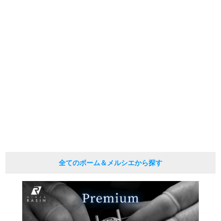
の掲載を控えております。
またお電話でお問い合わせ頂きましてもお答えできません。
新宿店
大阪心斎橋店
※当店では店頭販売も行っております為、サイトでのご注文と店頭処理との時
間差で在庫切れになる場合がございます。
買取サロン
予めご了承くださいませ。
また、ご来店にてご購入を希望される場合にも、事前に在庫の確認をお電話か
メールにてお問い合わせいただけますようお願いいたします。
※アンティーク品やユーズド品の場合、外装および内部機械に代替部品を使用
GINZA RASIN公式ブログ
している場合がございます。
※表示の定価は、入荷時の価格となっております。
現在の定価と異なる場合がございますのでご了承くださいませ。
WEBマガジン
買取ブログ
SNS・動画
全てのボーム＆メルシエから探す
For Overseas Customers
English
简体中文