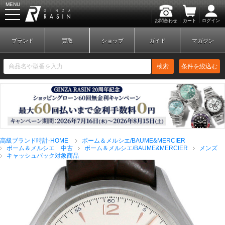
MENU
お問合わせ
カート
ログイン
GINZA RASIN
ブランド
買取
ショップ
ガイド
マガジン
検索
条件を絞込む
新規会員登録
ログイン
高級ブランド時計-HOME
ボーム＆メルシエ/BAUME&MERCIER
ブランドから探す
ボーム＆メルシエ 中古
ボーム＆メルシエ/BAUME&MERCIER
メンズ
キャッシュバック対象商品