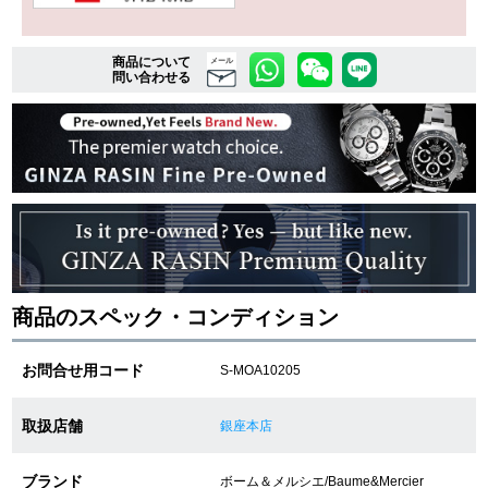
商品について
複数条件で商品を絞り込む
メール
問い合わせる
詳細検索はこちら
ご利用ガイド
GINZA RASINのプレミアムクオリティについて
送料・お支払方法
商品のスペック・コンディション
ショッピングローンの流れ
お問合せ用コード
S-MOA10205
よくある質問
取扱店舗
銀座本店
お問い合わせ
ブランド
ボーム＆メルシエ/Baume&Mercier