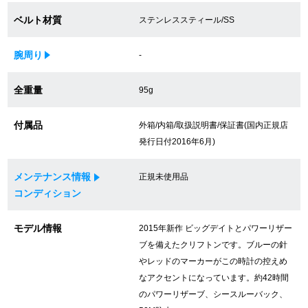
買取専門サロン
ベルト材質
ステンレススティール/SS
買取ご成約者様限定5万円クーポン
腕周り
-
75%以上保証！中古商品高価買戻し
全重量
95g
付属品
外箱/内箱/取扱説明書/保証書(国内正規店
修理・メンテナンスをご希望の方
発行日付2016年6月)
修理依頼をする
メンテナンス情報
正規未使用品
コンディション
修理・メンテンナンスについて
モデル情報
2015年新作 ビッグデイトとパワーリザー
オーバーホールについて
ブを備えたクリフトンです。ブルーの針
やレッドのマーカーがこの時計の控えめ
外装仕上げについて
なアクセントになっています。約42時間
のパワーリザーブ、シースルーバック、
電池交換について