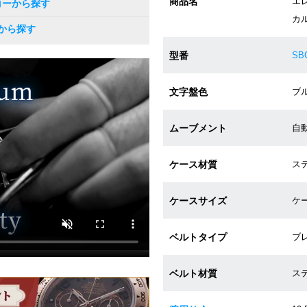
商品名
エ
コーから探す
カル
から探す
型番
SB
文字盤色
ブル
ムーブメント
自動巻
ケース材質
ステ
ケースサイズ
ケー
ベルトタイプ
ブ
ベルト材質
ス