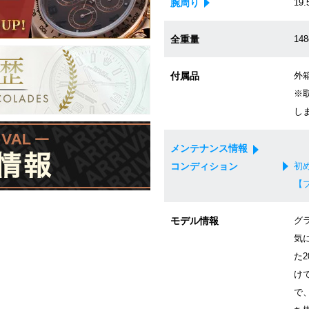
腕周り
19.
全重量
148
付属品
外箱
※
し
メンテナンス情報
コンディション
初
【
モデル情報
グ
気
た
け
で