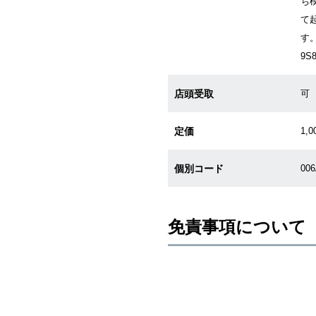
ち
て
す。
9
店頭受取
可
定価
1,0
個別コード
00
免責事項について
※新品・未使用品の商品画像は、同
メーカー保護シールの有無に個体差
また、メーカーにてマイナーチェン
売させていただきますので予めご了
尚、中古品、アンティーク品につき