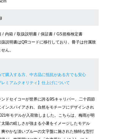
5cm
g
 / 内箱 / 取扱説明書 / 保証書 / GS規格検定書
取扱説明書はQRコードに移行しており、冊子は付属致
ません。
めて購入する方、中古品に抵抗がある方でも安心
プレミアムクオリティ】仕上げについて
ランドセイコーが世界に誇る9Sキャリバー、二十四節
にインスパイアされ、自然をモチーフにデザインされ
2021年モデルが入荷致しました。こちらは、梅雨が明
て太陽の眩しさが強まる小暑をイメージしたモデル
、爽やかな淡いブルーの文字盤に施された独特な型打