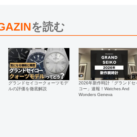
※光の加減やモニターの設定により
※シリアルナンバーや限定番号につ
えております。
GAZIN
を読む
またお電話でお問い合わせ頂きまし
※当店では店頭販売も行っておりま
切れになる場合がございます。
予めご了承くださいませ。
また、ご来店にてご購入を希望され
お問い合わせいただけますようお願
※アンティーク品やユーズド品の場
合がございます。
※表示の定価は、入荷時の価格とな
グランドセイコークォーツモデ
2026年新作時計「グランドセ
現在の定価と異なる場合がございま
ルの評価を徹底解説
コー」速報！Watches And
Wonders Geneva