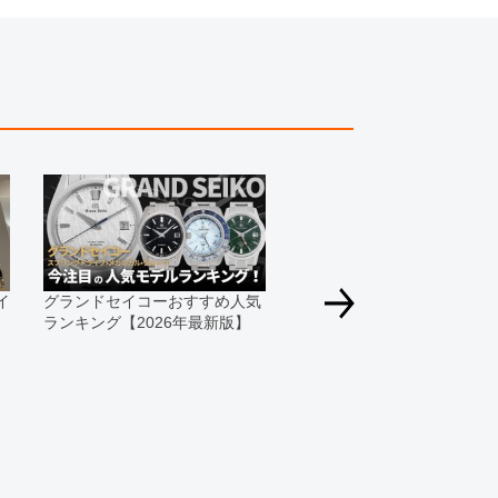
、実際の商品と色目が異なる場合がございます。
きましては、プライバシーの関係上WEBへの掲載を控
てもお答えできません。
す為、サイトでのご注文と店頭処理との時間差で在庫
る場合にも、事前に在庫の確認をお電話かメールにて
いいたします。
合、外装および内部機械に代替部品を使用している場
っております。
イ
グランドセイコーおすすめ人気
すのでご了承くださいませ。
ランキング【2026年最新版】
グランドセイコーコスパ最
デルはコレ！安くておすす
モデルを紹介