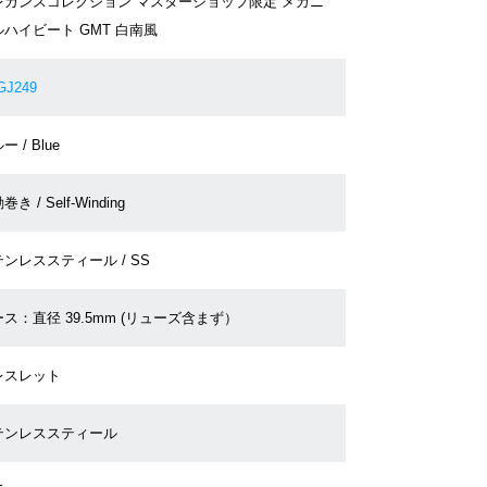
レガンスコレクション マスターショップ限定 メカニ
ハイビート GMT 白南風
GJ249
ー / Blue
き / Self-Winding
ンレススティール / SS
ス：直径 39.5mm (リューズ含まず）
レスレット
テンレススティール