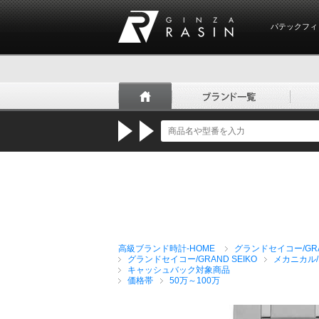
パテックフィ
GINZA RASIN
高級ブランド時計-HOME
グランドセイコー/GRAN
グランドセイコー/GRAND SEIKO
メカニカル/Me
キャッシュバック対象商品
価格帯
50万～100万