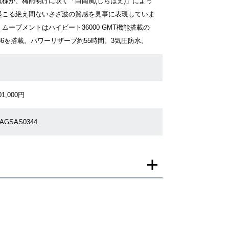
模様が、梅雨明けに吹く「白南風(しらはえ)」によっ
起こる絶え間ないさざ波の質感を見事に表現していま
ムーブメントはハイビート36000 GMT機能搭載の
S86を搭載。パワーリザーブ約55時間。3気圧防水。
01,000円
6AGSAS0344
一モデルの画像を使用し掲載致しております。
がございますのでご了承下さいませ。
ジがなされる場合がございますが、在庫品の仕様で販
承の程お願いいたします。
ましては現品を撮影しております。