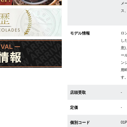
メ
ス
モデル情報
ロ
し
意
ー
ン
用
す
店頭受取
-
定価
-
個別コード
01