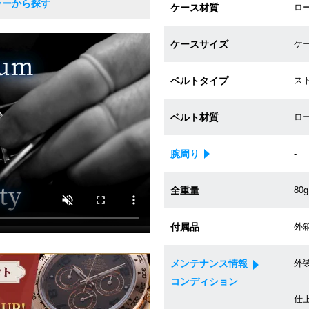
ラーから探す
ケース材質
ロ
ケースサイズ
ケー
ベルトタイプ
ス
ベルト材質
ロ
腕周り
-
全重量
80g
付属品
外箱
メンテナンス情報
外装
コンディション
仕