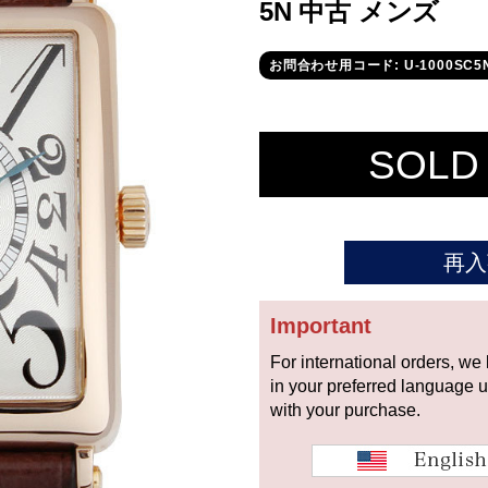
5N 中古 メンズ
お問合わせ用コード: U-1000SC5
SOLD
再入
Important
For international orders, we
in your preferred language 
with your purchase.