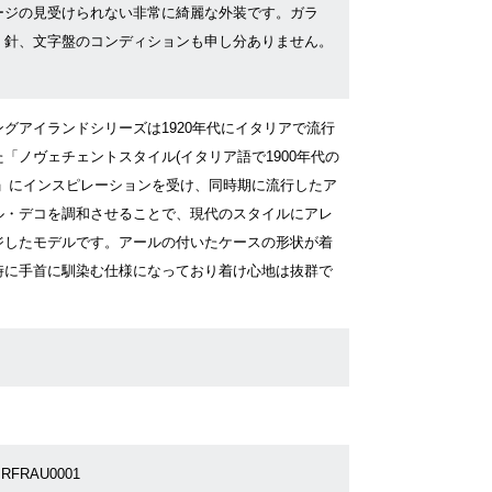
ージの見受けられない非常に綺麗な外装です。ガラ
、針、文字盤のコンディションも申し分ありません。
ングアイランドシリーズは1920年代にイタリアで流行
た「ノヴェチェントスタイル(イタリア語で1900年代の
)」にインスピレーションを受け、同時期に流行したア
ル・デコを調和させることで、現代のスタイルにアレ
ジしたモデルです。アールの付いたケースの形状が着
時に手首に馴染む仕様になっており着け心地は抜群で
。
PRFRAU0001