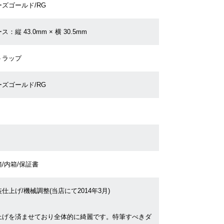
ーズゴールド/RG
ス：縦 43.0mm × 横 30.5mm
トラップ
ーズゴールド/RG
/内箱/保証書
仕上げ/機械調整(当店にて2014年3月)
上げを済ませており全体的に綺麗です。特筆すべきダ