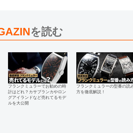
※表示の定価は、入荷時の価格とな
現在の定価と異なる場合がございま
GAZIN
を読む
フランクミュラーでお勧めの時
フランクミュラーの型番の読
計はどれ？カサブランカやロン
方を徹底解説！
グアイランドなど売れてるモデ
ルを大公開