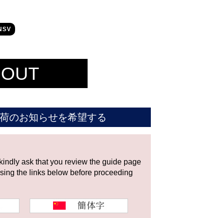
NSV
 OUT
荷のお知らせを希望する
 kindly ask that you review the guide page
using the links below before proceeding