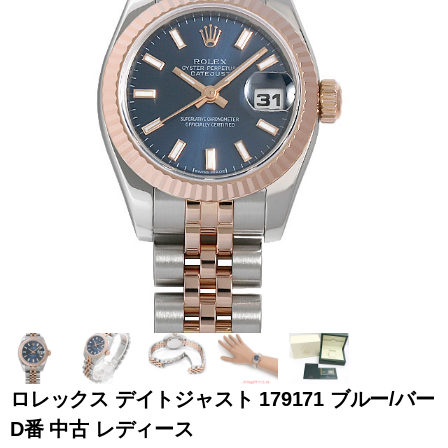
全てのブランドを見
ロレックス
パテック
る
フィリップ
オーデマピゲ
ウブロ
カルティエ
ロレックス デイトジャスト 179171 ブルー/バー
D番 中古 レディース
グランド
オメガ
IWC