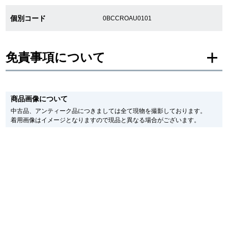
新宿店
大阪心斎橋店
個別コード
0BCCROAU0101
買取サロン
免責事項について
GINZA RASIN公式ブログ
※新品・未使用品の商品画像は、同一モデルの画像を使用し掲載致しておりま
す。
商品画像について
メーカー保護シールの有無に個体差がございますのでご了承下さいませ。
WEBマガジン
買取ブログ
また、メーカーにてマイナーチェンジがなされる場合がございますが、在庫品
中古品、アンティーク品につきましては全て現物を撮影しております。
の仕様で販売させていただきますので予めご了承の程お願いいたします。
着用画像はイメージとなりますので現品と異なる場合がございます。
尚、中古品、アンティーク品につきましては現品を撮影しております。
※光の加減やモニターの設定により、実際の商品と色目が異なる場合がござい
SNS・動画
ます。
※シリアルナンバーや限定番号につきましては、プライバシーの関係上WEBへ
の掲載を控えております。
またお電話でお問い合わせ頂きましてもお答えできません。
※当店では店頭販売も行っております為、サイトでのご注文と店頭処理との時
For Overseas Customers
間差で在庫切れになる場合がございます。
予めご了承くださいませ。
また、ご来店にてご購入を希望される場合にも、事前に在庫の確認をお電話か
メールにてお問い合わせいただけますようお願いいたします。
English
简体中文