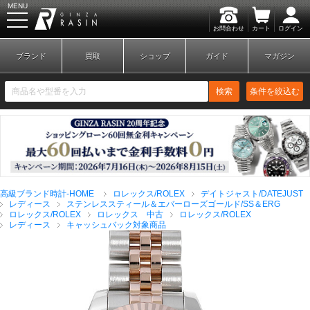
MENU
お問合わせ
カート
ログイン
GINZA RASIN
ブランド
買取
ショップ
ガイド
マガジン
検索
条件を絞込む
新規会員登録
ログイン
高級ブランド時計-HOME
ロレックス/ROLEX
デイトジャスト/DATEJUST
ブランドから探す
レディース
ステンレススティール＆エバーローズゴールド/SS＆ERG
ロレックス/ROLEX
ロレックス 中古
ロレックス/ROLEX
レディース
キャッシュバック対象商品