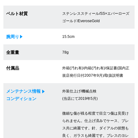
買取専門サロン
ベルト材質
ステンレススティール/SS×エバーローズ
ゴールド/EveroseGold
買取ご成約者様限定5万円クーポン
75%以上保証！中古商品高価買戻し
腕周り
15.5cm
全重量
78g
修理・メンテナンスをご希望の方
付属品
外箱(汚れ有)/内箱(汚れ有)/保証書(国内正
規店発行日付2007年9月)/取扱説明書
修理依頼をする
メンテナンス情報
外装仕上げ/機械点検
修理・メンテンナンスについて
コンディション
(当店にて2019年5月)
オーバーホールについて
微細な傷が残る程度で目立つ傷は見受け
外装仕上げについて
られません。仕上げ済みでケース、ブレ
ス共に綺麗です。針、ダイアルの状態も
電池交換について
良く、ガラスも綺麗です。ブレスのヨレ