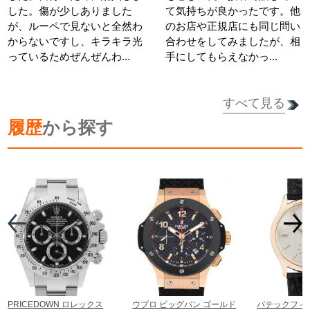
した。傷が少しありました
て気持ちが良かったです。他
が、ルーペで見ないと全然わ
のお店や正規店にも同じ問い
からないですし、キラキラ光
合わせをしてみましたが、相
っているためぜんぜんわ...
手にしてもらえなかっ...
すべて見る
履歴
から探す
詳細を見る
詳細を見る
PRICEDOWN ロレックス
ウブロ ビッグバン ゴールド
パテックフィ