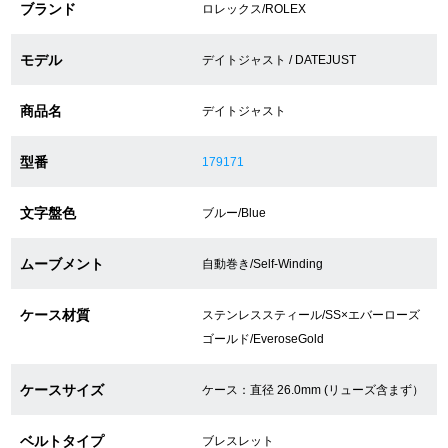
ブランド
ロレックス/ROLEX
ショップサービス
モデル
デイトジャスト / DATEJUST
保証・アフターサービス
商品名
デイトジャスト
ラッピングサービス
型番
179171
腕時計サイズ調整サービス
文字盤色
ブルー/Blue
店舗受け取りサービス
ムーブメント
自動巻き/Self-Winding
店舗取り寄せサービス
ケース材質
ステンレススティール/SS×エバーローズ
ゴールド/EveroseGold
買取・下取りをご希望の方
ケースサイズ
ケース：直径 26.0mm (リューズ含まず）
買取・下取りはこちら
ベルトタイプ
ブレスレット