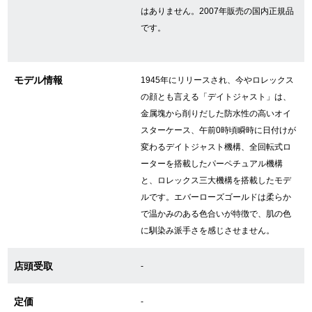
はありません。2007年販売の国内正規品
です。
GINZA RASINについて
モデル情報
1945年にリリースされ、今やロレックス
お客様の声・口コミ
の顔とも言える「デイトジャスト」は、
GINZA RASINの中古腕時計について
金属塊から削りだした防水性の高いオイ
スターケース、午前0時頃瞬時に日付けが
スタッフフォト
変わるデイトジャスト機構、全回転式ロ
ーターを搭載したパーペチュアル機構
受賞歴
と、ロレックス三大機構を搭載したモデ
ルです。エバーローズゴールドは柔らか
求人情報
で温かみのある色合いが特徴で、肌の色
に馴染み派手さを感じさせません。
店舗情報
店頭受取
-
銀座中央通り店
銀座本店
定価
-