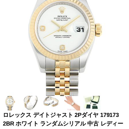
全てのブランドを見
ロレックス
パテック
る
フィリップ
オーデマピゲ
ウブロ
カルティエ
ロレックス デイトジャスト 2Pダイヤ 179173
2BR ホワイト ランダムシリアル 中古 レディー
グランド
オメガ
IWC