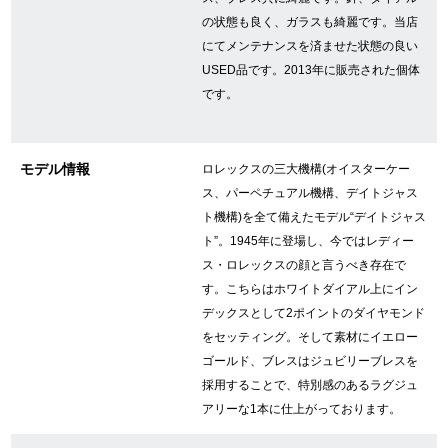
の状態も良く、ガラスも綺麗です。当店
にてメンテナンスを済ませた状態の良い
GINZA RASINについて
USED品です。2013年に販売された個体
です。
お客様の声・口コミ
GINZA RASINの中古腕時計について
モデル情報
ロレックスの三大機構(オイスターケー
ス、パーペチュアル機構、デイトジャス
スタッフフォト
ト機構)を全て備えたモデル“デイトジャス
ト”。1945年に登場し、今ではレディー
受賞歴
ス・ロレックスの顔と言うべき存在で
す。こちらはホワイトダイアル上にイン
求人情報
デックスとして2ポイントのダイヤモンド
をセッティング。そして素材にイエロー
ゴールド、ブレスはジュビリーブレスを
店舗情報
採用することで、特別感のあるラグジュ
アリーな1本に仕上がっております。
銀座中央通り店
銀座本店