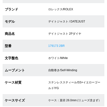
ブランド
ロレックス/ROLEX
ショップサービス
モデル
デイトジャスト / DATEJUST
保証・アフターサービス
商品名
デイトジャスト 2Pダイヤ
ラッピングサービス
型番
179173 2BR
腕時計サイズ調整サービス
文字盤色
ホワイト/White
店舗受け取りサービス
店舗取り寄せサービス
ムーブメント
自動巻き/Self-Winding
ケース材質
ステンレススティール/SS×イエローゴー
ルド/YG
買取・下取りをご希望の方
ケースサイズ
ケース：直径 26.0mm (リューズ含まず）
買取・下取りはこちら