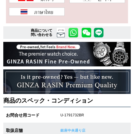
複数条件で商品を絞り込む
商品について
メール
詳細検索はこちら
問い合わせる
ご利用ガイド
GINZA RASINのプレミアムクオリティについて
送料・お支払方法
ショッピングローンの流れ
商品のスペック・コンディション
よくある質問
お問合せ用コード
U-1791732BR
お問い合わせ
取扱店舗
銀座中央通り店