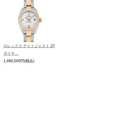
間差で在庫切れになる場合がございます。
予めご了承くださいませ。
また、ご来店にてご購入を希望される場合にも、事前に在庫の確認をお電話か
繁體中文
한국어
メールにてお問い合わせいただけますようお願いいたします。
※アンティーク品やユーズド品の場合、外装および内部機械に代替部品を使用
している場合がございます。
ภาษาไทย
※表示の定価は、入荷時の価格となっております。
ロレックス デイトジャスト 2P
現在の定価と異なる場合がございますのでご了承くださいませ。
ダイヤ…
1,480,000円(税込)