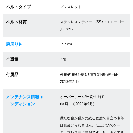
ベルトタイプ
ブレスレット
買取専門サロン
買取ご成約者様限定5万円クーポン
ベルト材質
ステンレススティール/SS×イエローゴー
ルド/YG
75%以上保証！中古商品高価買戻し
腕周り
15.5cm
修理・メンテナンスをご希望の方
全重量
77g
付属品
外箱/内箱/取扱説明書/保証書(発行日付
修理依頼をする
2013年2月)
修理・メンテンナンスについて
メンテナンス情報
オーバーホール/外装仕上げ
オーバーホールについて
コンディション
(当店にて2021年9月)
外装仕上げについて
微細な傷が僅かに残る程度で目立つ傷等
は見受けられません。仕上げ済でケー
電池交換について
ス、ブレス共に綺麗です。針、ダイアル