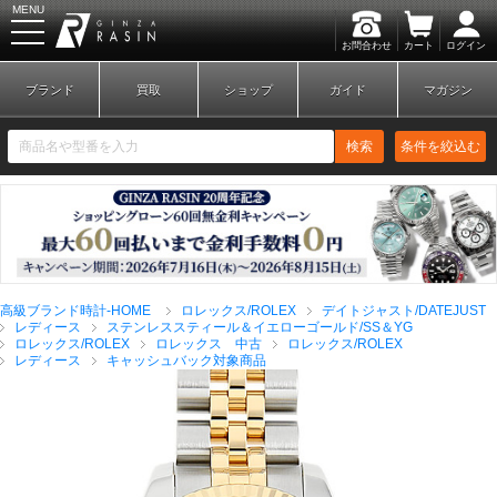
MENU
お問合わせ
カート
ログイン
GINZA RASIN
ブランド
買取
ショップ
ガイド
マガジン
検索
条件を絞込む
新規会員登録
ログイン
高級ブランド時計-HOME
ロレックス/ROLEX
デイトジャスト/DATEJUST
ブランドから探す
レディース
ステンレススティール＆イエローゴールド/SS＆YG
ロレックス/ROLEX
ロレックス 中古
ロレックス/ROLEX
レディース
キャッシュバック対象商品