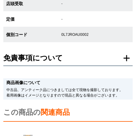
店頭受取
-
新宿店
大阪心斎橋店
定価
-
買取サロン
個別コード
0L7JROAU0002
GINZA RASIN公式ブログ
免責事項について
WEBマガジン
買取ブログ
※新品・未使用品の商品画像は、同一モデルの画像を使用し掲載致しておりま
す。
商品画像について
メーカー保護シールの有無に個体差がございますのでご了承下さいませ。
SNS・動画
また、メーカーにてマイナーチェンジがなされる場合がございますが、在庫品
中古品、アンティーク品につきましては全て現物を撮影しております。
の仕様で販売させていただきますので予めご了承の程お願いいたします。
着用画像はイメージとなりますので現品と異なる場合がございます。
尚、中古品、アンティーク品につきましては現品を撮影しております。
※光の加減やモニターの設定により、実際の商品と色目が異なる場合がござい
この商品の
ます。
関連商品
For Overseas Customers
※シリアルナンバーや限定番号につきましては、プライバシーの関係上WEBへ
の掲載を控えております。
またお電話でお問い合わせ頂きましてもお答えできません。
English
简体中文
※当店では店頭販売も行っております為、サイトでのご注文と店頭処理との時