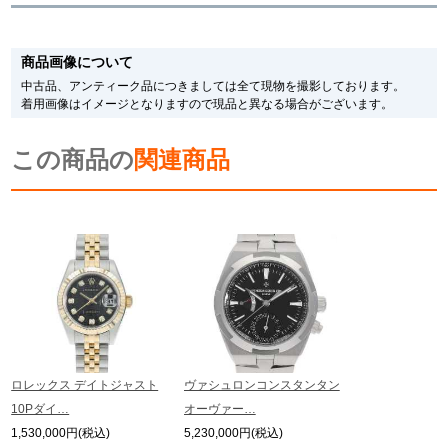
※新品・未使用品の商品画像は、同一モデルの画像を使用し掲載致しておりま
す。
商品画像について
メーカー保護シールの有無に個体差がございますのでご了承下さいませ。
また、メーカーにてマイナーチェンジがなされる場合がございますが、在庫品
中古品、アンティーク品につきましては全て現物を撮影しております。
の仕様で販売させていただきますので予めご了承の程お願いいたします。
着用画像はイメージとなりますので現品と異なる場合がございます。
尚、中古品、アンティーク品につきましては現品を撮影しております。
※光の加減やモニターの設定により、実際の商品と色目が異なる場合がござい
この商品の
ます。
関連商品
※シリアルナンバーや限定番号につきましては、プライバシーの関係上WEBへ
の掲載を控えております。
またお電話でお問い合わせ頂きましてもお答えできません。
※当店では店頭販売も行っております為、サイトでのご注文と店頭処理との時
間差で在庫切れになる場合がございます。
予めご了承くださいませ。
また、ご来店にてご購入を希望される場合にも、事前に在庫の確認をお電話か
メールにてお問い合わせいただけますようお願いいたします。
※アンティーク品やユーズド品の場合、外装および内部機械に代替部品を使用
している場合がございます。
※表示の定価は、入荷時の価格となっております。
ロレックス デイトジャスト
ヴァシュロンコンスタンタン
現在の定価と異なる場合がございますのでご了承くださいませ。
10Pダイ…
オーヴァー…
1,530,000円(税込)
5,230,000円(税込)