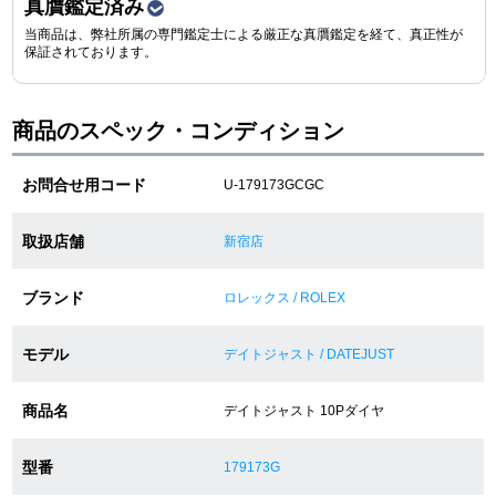
真贋鑑定済み
当商品は、弊社所属の専門鑑定士による厳正な真贋鑑定を経て、真正性が
保証されております。
ショップサービス
保証・アフターサービス
商品のスペック・コンディション
ラッピングサービス
お問合せ用コード
U-179173GCGC
腕時計サイズ調整サービス
取扱店舗
新宿店
店舗受け取りサービス
ブランド
ロレックス / ROLEX
店舗取り寄せサービス
モデル
デイトジャスト / DATEJUST
商品名
デイトジャスト 10Pダイヤ
買取・下取りをご希望の方
型番
179173G
買取・下取りはこちら