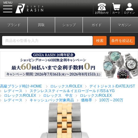
MENU
お問合わせ
カート
ログイン
GINZA RASIN
ブランド
買取
ショップ
ガイド
マガジン
検索
条件を絞込む
新規会員登録
ログイン
高級ブランド時計-HOME
ロレックス/ROLEX
デイトジャスト/DATEJUST
ブランドから探す
レディース
ステンレススティール＆イエローゴールド/SS＆YG
ロレックス/ROLEX
ロレックス 中古
ロレックス/ROLEX
レディース
キャッシュバック対象商品
価格帯
100万～200万