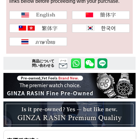
links below before proceeding with your purchase.
複数条件で商品を絞り込む
詳細検索はこちら
ご利用ガイド
商品について
メール
問い合わせる
GINZA RASINのプレミアムクオリティについて
送料・お支払方法
ショッピングローンの流れ
よくある質問
お問い合わせ