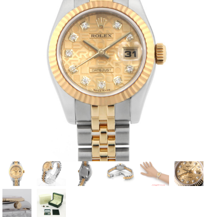
全てのブランドを見
ロレックス
パテック
る
フィリップ
オーデマピゲ
ウブロ
カルティエ
グランド
オメガ
IWC