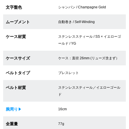
文字盤色
買取専門サロン
シャンパン / Champagne Gold
買取ご成約者様限定5万円クーポン
ムーブメント
自動巻き / Self-Winding
75%以上保証！中古商品高価買戻し
ケース材質
ステンレススティール / SS × イエローゴ
ールド / YG
修理・メンテナンスをご希望の方
ケースサイズ
ケース：直径 26mm (リューズ含まず）
ベルトタイプ
修理依頼をする
ブレスレット
修理・メンテンナンスについて
ベルト材質
ステンレススティール／イエローゴール
ド
オーバーホールについて
腕周り
16cm
外装仕上げについて
全重量
77g
電池交換について