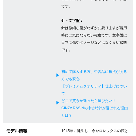
です。
新宿店
大阪心斎橋店
針・文字盤：
買取サロン
針は微細な傷がわずかに残りますが着用
時には気にならない程度です。文字盤は
目立つ傷やダメージなどはなく良い状態
GINZA RASIN公式ブログ
です。
WEBマガジン
買取ブログ
初めて購入する方、中古品に抵抗がある
方でも安心
SNS・動画
【プレミアムクオリティ】仕上げについ
て
どこで買うか迷ったら選びたい！
GINZA RASINの中古時計が選ばれる理由
とは？
For Overseas Customers
モデル情報
1945年に誕生し、今やロレックスの顔と
English
简体中文