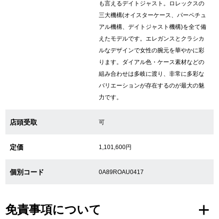
も言えるデイトジャスト。ロレックスの
三大機構(オイスターケース、パーペチュ
繁體中文
한국어
アル機構、デイトジャスト機構)を全て備
えたモデルです。エレガンスとクラシカ
ルなデザインで女性の腕元を華やかに彩
ภาษาไทย
ります。ダイアル色・ケース素材などの
組み合わせは多岐に渡り、非常に多彩な
バリエーションが存在するのが最大の魅
力です。
店頭受取
可
定価
1,101,600円
個別コード
0A89ROAU0417
免責事項について