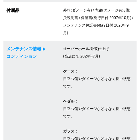
付属品
外箱(ダメージ有) / 内箱(ダメージ有) / 取
扱説明書 / 保証書(発行日付 2007年10月) /
GINZA RASINについて
メンテナンス保証書(発行日付 2020年9
月)
お客様の声・口コミ
メンテナンス情報
オーバーホール/外装仕上げ
GINZA RASINの中古腕時計について
コンディション
(当店にて 2024年7月)
スタッフフォト
ケース：
目立つ傷やダメージなどはなく良い状態
受賞歴
です。
求人情報
ベゼル：
目立つ傷やダメージなどはなく良い状態
です。
店舗情報
ガラス：
銀座中央通り店
銀座本店
目立つ傷やダメージなどはなく良い状態