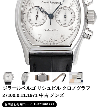
全てのブランドを見
ロレックス
パテック
る
フィリップ
オーデマピゲ
ウブロ
カルティエ
ジラールペルゴ リシュビル クロノグラフ
27100.0.11.1971 中古 メンズ
グランド
オメガ
IWC
お問合わせ用コード: U-271001971