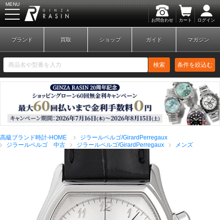
MENU
お問合わせ
カート
ログイン
GINZA RASIN
ブランド
買取
ショップ
ガイド
マガジン
検索
条件を絞込む
新規会員登録
ログイン
高級ブランド時計-HOME
ジラールペルゴ/GirardPerregaux
ブランドから探す
ジラールペルゴ 中古
ジラールペルゴ/GirardPerregaux
メンズ