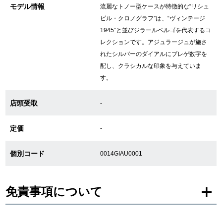
モデル情報
流麗なトノー型ケースが特徴的な“リシュ
ビル・クロノグラフ”は、“ヴィンテージ
1945”と並びジラールペルゴを代表するコ
GINZA RASINについて
レクションです。アジュラージュが施さ
れたシルバーのダイアルにブレゲ数字を
お客様の声・口コミ
配し、クラシカルな印象を与えていま
す。
GINZA RASINの中古腕時計について
店頭受取
スタッフフォト
-
受賞歴
定価
-
求人情報
個別コード
0014GIAU0001
店舗情報
免責事項について
銀座中央通り店
銀座本店
※新品・未使用品の商品画像は、同一モデルの画像を使用し掲載致しておりま