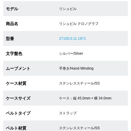
モデル
リシュビル
ショップサービス
商品名
リシュビル クロノグラフ
保証・アフターサービス
型番
27100.0.11.1971
ラッピングサービス
文字盤色
シルバー/Silver
腕時計サイズ調整サービス
ムーブメント
手巻き/Hand-Winding
店舗受け取りサービス
ケース材質
ステンレススティール/SS
店舗取り寄せサービス
ケースサイズ
ケース：縦 45.0mm × 横 34.0mm
買取・下取りをご希望の方
ベルトタイプ
ストラップ
買取・下取りはこちら
ベルト材質
ステンレススティール/SS