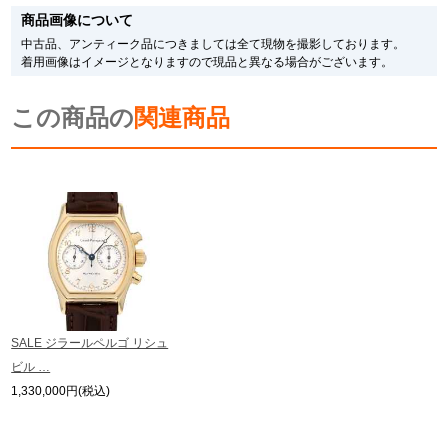
す。
商品画像について
メーカー保護シールの有無に個体差がございますのでご了承下さいませ。
新宿店
大阪心斎橋店
また、メーカーにてマイナーチェンジがなされる場合がございますが、在庫品
中古品、アンティーク品につきましては全て現物を撮影しております。
の仕様で販売させていただきますので予めご了承の程お願いいたします。
着用画像はイメージとなりますので現品と異なる場合がございます。
買取サロン
尚、中古品、アンティーク品につきましては現品を撮影しております。
※光の加減やモニターの設定により、実際の商品と色目が異なる場合がござい
この商品の
ます。
関連商品
※シリアルナンバーや限定番号につきましては、プライバシーの関係上WEBへ
GINZA RASIN公式ブログ
の掲載を控えております。
またお電話でお問い合わせ頂きましてもお答えできません。
※当店では店頭販売も行っております為、サイトでのご注文と店頭処理との時
WEBマガジン
買取ブログ
間差で在庫切れになる場合がございます。
予めご了承くださいませ。
また、ご来店にてご購入を希望される場合にも、事前に在庫の確認をお電話か
メールにてお問い合わせいただけますようお願いいたします。
SNS・動画
※アンティーク品やユーズド品の場合、外装および内部機械に代替部品を使用
している場合がございます。
※表示の定価は、入荷時の価格となっております。
SALE ジラールペルゴ リシュ
現在の定価と異なる場合がございますのでご了承くださいませ。
ビル …
For Overseas Customers
1,330,000円(税込)
English
简体中文