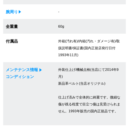
買取専門サロン
腕周り
-
買取ご成約者様限定5万円クーポン
全重量
60g
75%以上保証！中古商品高価買戻し
付属品
外箱(汚れ有)/内箱(汚れ・ダメージ有)/取
扱説明書/保証書(国内正規店発行日付
1993年11月)
修理・メンテナンスをご希望の方
メンテナンス情報
外装仕上げ/機械点検(当店にて2014年9
修理依頼をする
コンディション
月)
新品革ベルト(当店オリジナル)
修理・メンテンナンスについて
仕上げ済みで全体的に綺麗です。微細な
オーバーホールについて
傷が残る程度で目立つ傷は見受けられま
せん。1993年販売の国内正規品です。
外装仕上げについて
電池交換について