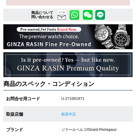
商品について
メール
問い合わせる
複数条件で商品を絞り込む
詳細検索はこちら
ご利用ガイド
GINZA RASINのプレミアムクオリティについて
商品のスペック・コンディション
送料・お支払方法
お問合せ用コード
U-271001971
ショッピングローンの流れ
よくある質問
取扱店舗
銀座本店
お問い合わせ
ブランド
ジラールペルゴ/Girard-Perregaux