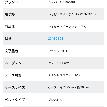
ブランド
ショパール/Chopard
ショップサービス
モデル
ハッピースポーツ / HAPPY SPORTS
保証・アフターサービス
商品名
ハッピースポーツ スクエアミニ
ラッピングサービス
型番
27/8893-23
腕時計サイズ調整サービス
文字盤色
ブラック/Black
店舗受け取りサービス
ムーブメント
クォーツ/Quartz
店舗取り寄せサービス
ケース材質
ステンレススティール/SS
ケースサイズ
ケース：縦 23.0mm × 横 20.0mm
買取・下取りをご希望の方
ベルトタイプ
ブレスレット
買取・下取りはこちら