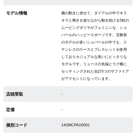
モデル情報
腕の動きに併せて、ダイアルの中でキラ
GINZA RASINについて
キラと輝きを放ちながら動き続ける5粒の
ムービングダイヤがフェミニンな、ショ
パールのハッピースポーツです。宝飾系
お客様の声・口コミ
のモデルが多いショパールの中でも、ス
GINZA RASINの中古腕時計について
テンレスのケースとブレスレットを使用
しておりカジュアルな装いにピッタリな
スタッフフォト
モデルです。リューズの先端とラグ横に
セッティングされた合計5つのサファイア
受賞歴
がアクセントになっています。
求人情報
店頭受取
-
定価
-
店舗情報
個別コード
14GMCPAU0001
銀座中央通り店
銀座本店