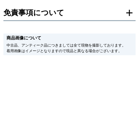
新宿店
大阪心斎橋店
免責事項について
買取サロン
※新品・未使用品の商品画像は、同一モデルの画像を使用し掲載致しておりま
す。
商品画像について
メーカー保護シールの有無に個体差がございますのでご了承下さいませ。
また、メーカーにてマイナーチェンジがなされる場合がございますが、在庫品
中古品、アンティーク品につきましては全て現物を撮影しております。
GINZA RASIN公式ブログ
の仕様で販売させていただきますので予めご了承の程お願いいたします。
着用画像はイメージとなりますので現品と異なる場合がございます。
尚、中古品、アンティーク品につきましては現品を撮影しております。
※光の加減やモニターの設定により、実際の商品と色目が異なる場合がござい
WEBマガジン
買取ブログ
ます。
※シリアルナンバーや限定番号につきましては、プライバシーの関係上WEBへ
の掲載を控えております。
またお電話でお問い合わせ頂きましてもお答えできません。
SNS・動画
※当店では店頭販売も行っております為、サイトでのご注文と店頭処理との時
間差で在庫切れになる場合がございます。
予めご了承くださいませ。
また、ご来店にてご購入を希望される場合にも、事前に在庫の確認をお電話か
メールにてお問い合わせいただけますようお願いいたします。
For Overseas Customers
※アンティーク品やユーズド品の場合、外装および内部機械に代替部品を使用
している場合がございます。
※表示の定価は、入荷時の価格となっております。
English
简体中文
現在の定価と異なる場合がございますのでご了承くださいませ。