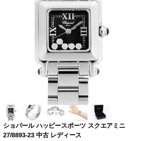
全てのブランドを見
ロレックス
パテック
る
フィリップ
オーデマピゲ
ウブロ
カルティエ
ショパール ハッピースポーツ スクエアミニ
27/8893-23 中古 レディース
グランド
オメガ
IWC