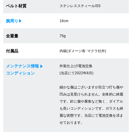
ベルト材質
ステンレススティール/SS
買取専門サロン
買取ご成約者様限定5万円クーポン
腕周り
16cm
75%以上保証！中古商品高価買戻し
全重量
75g
付属品
内箱(ダメージ有･マクラ社外)
修理・メンテナンスをご希望の方
メンテナンス情報
外装仕上げ/電池交換
コンディション
(当店にて2022年8月)
修理依頼をする
細かな傷はございますが目立つ打ち傷や
修理・メンテンナンスについて
凹みは見受けられません。全体的に綺麗
オーバーホールについて
です。針に傷や腐食など無く、ダイアル
も良いコンディションです。ガラスも綺
外装仕上げについて
麗な状態です。当店にて電池交換を済ま
せております。
電池交換について