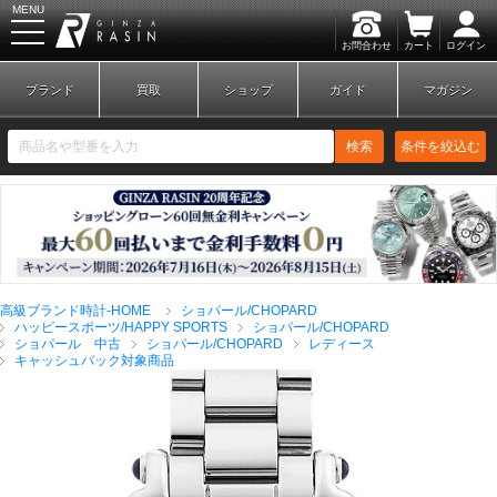
MENU
お問合わせ
カート
ログイン
GINZA RASIN
ブランド
買取
ショップ
ガイド
マガジン
検索
条件を絞込む
新規会員登録
ログイン
高級ブランド時計-HOME
ショパール/CHOPARD
ブランドから探す
ハッピースポーツ/HAPPY SPORTS
ショパール/CHOPARD
ショパール 中古
ショパール/CHOPARD
レディース
キャッシュバック対象商品