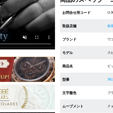
お問合せ用コード
U-3
取扱店舗
銀
ブランド
ウブ
モデル
スピ
商品名
ビ
型番
361
文字盤色
ブラ
ムーブメント
クォ