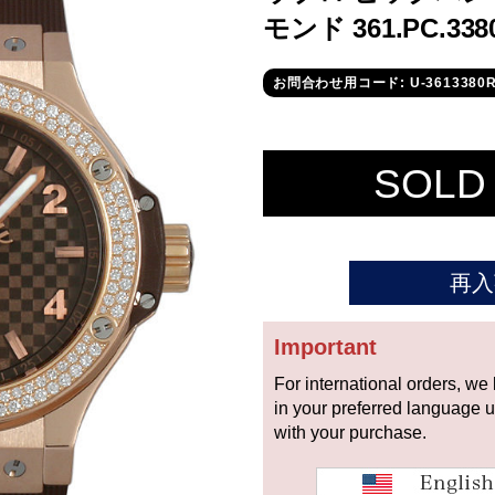
モンド 361.PC.33
お問合わせ用コード: U-3613380R
SOLD
再入
Important
For international orders, we
in your preferred language 
with your purchase.