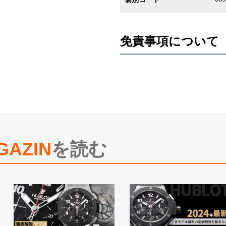
免責事項について
※新品・未使用品の商品画像は、同
メーカー保護シールの有無に個体差
また、メーカーにてマイナーチェン
売させていただきますので予めご了
尚、中古品、アンティーク品につき
※光の加減やモニターの設定により
※シリアルナンバーや限定番号につ
えております。
GAZIN
を読む
またお電話でお問い合わせ頂きまし
※当店では店頭販売も行っておりま
切れになる場合がございます。
予めご了承くださいませ。
また、ご来店にてご購入を希望され
お問い合わせいただけますようお願
※アンティーク品やユーズド品の場
合がございます。