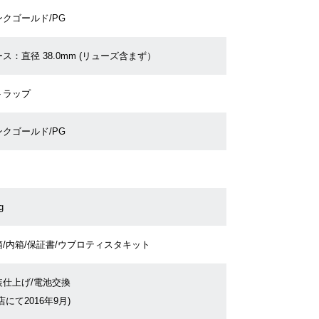
ンクゴールド/PG
ス：直径 38.0mm (リューズ含まず）
トラップ
ンクゴールド/PG
g
箱/内箱/保証書/ウブロティスタキット
装仕上げ/電池交換
店にて2016年9月)