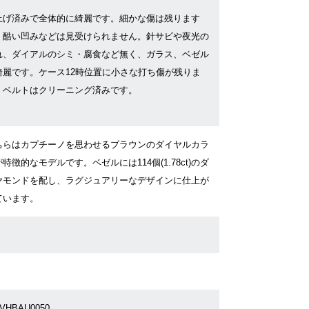
上げ済みで全体的に綺麗です。細かな傷は残ります
、酷い凹みなどは見受けられません。針サビや夜光の
れ、ダイアルのシミ・腐食など無く、ガラス、ベゼル
綺麗です。ケース12時位置に小さな打ち傷が残りま
。ベルトはクリーニング済みです。
ちらはカプチーノを思わせるブラウンのダイヤルカラ
特徴的なモデルです。ベゼルには114個(1.78ct)のダ
ヤモンドを配し、ラグジュアリーなデザインに仕上が
ています。
9VHBAU0050