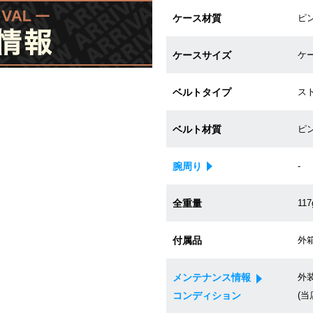
ケース材質
ピ
ケースサイズ
ケー
ベルトタイプ
ス
ベルト材質
ピ
腕周り
-
全重量
117
付属品
外
メンテナンス情報
外
コンディション
(当