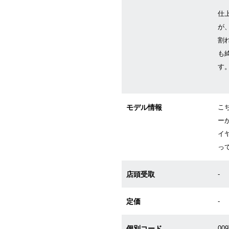
仕
が
割
も
す
モデル情報
こ
ーが
イ
っ
店頭受取
-
定価
-
個別コード
00