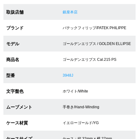
取扱店舗
銀座本店
ショップサービス
ブランド
パテックフィリップ/PATEK PHILIPPE
保証・アフターサービス
モデル
ゴールデンエリプス / GOLDEN ELLIPSE
ラッピングサービス
商品名
ゴールデンエリプス Cal.215 PS
腕時計サイズ調整サービス
型番
3948J
店舗受け取りサービス
店舗取り寄せサービス
文字盤色
ホワイト/White
ムーブメント
手巻き/Hand-Winding
買取・下取りをご希望の方
ケース材質
イエローゴールド/YG
買取・下取りはこちら
ケースサイズ
ケース：縦 32mm × 横 27mm