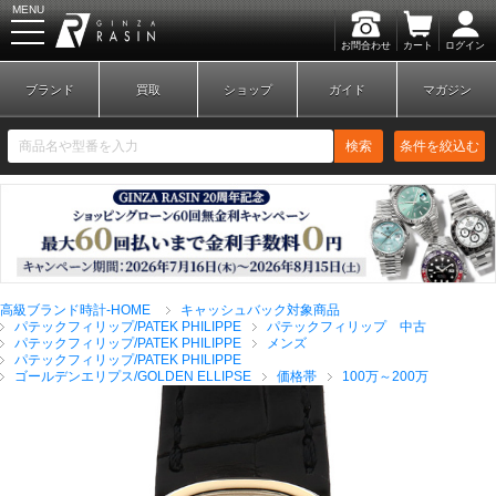
MENU
お問合わせ
カート
ログイン
GINZA RASIN
ブランド
買取
ショップ
ガイド
マガジン
検索
条件を絞込む
新規会員登録
ログイン
高級ブランド時計-HOME
キャッシュバック対象商品
ブランドから探す
パテックフィリップ/PATEK PHILIPPE
パテックフィリップ 中古
パテックフィリップ/PATEK PHILIPPE
メンズ
パテックフィリップ/PATEK PHILIPPE
ゴールデンエリプス/GOLDEN ELLIPSE
価格帯
100万～200万