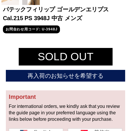
セイコー
パテックフィリップ ゴールデンエリプス
Cal.215 PS 3948J 中古 メンズ
お問合わせ用コード: U-3948J
SOLD OUT
ヴァシュロン
チューダー
パネライ
コンスタンタン
再入荷のお知らせを希望する
商品の状態から探す
Important
新品
未使用品
For international orders, we kindly ask that you review
中古品
アンティーク品
the guide page in your preferred language using the
links below before proceeding with your purchase.
WEB限定品
SALE