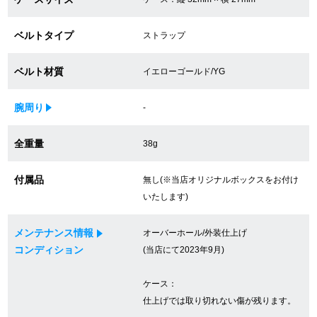
買取専門サロン
ベルトタイプ
ストラップ
買取ご成約者様限定5万円クーポン
ベルト材質
イエローゴールド/YG
75%以上保証！中古商品高価買戻し
腕周り
-
修理・メンテナンスをご希望の方
全重量
38g
修理依頼をする
付属品
無し(※当店オリジナルボックスをお付け
いたします)
修理・メンテンナンスについて
メンテナンス情報
オーバーホール/外装仕上げ
オーバーホールについて
コンディション
(当店にて2023年9月)
外装仕上げについて
ケース：
仕上げでは取り切れない傷が残ります。
電池交換について