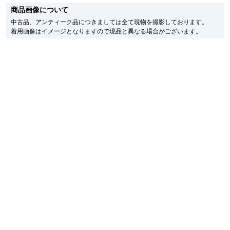
す。
商品画像について
メーカー保護シールの有無に個体差がございますのでご了承下さいませ。
また、メーカーにてマイナーチェンジがなされる場合がございますが、在庫品
中古品、アンティーク品につきましては全て現物を撮影しております。
繁體中文
한국어
の仕様で販売させていただきますので予めご了承の程お願いいたします。
着用画像はイメージとなりますので現品と異なる場合がございます。
尚、中古品、アンティーク品につきましては現品を撮影しております。
※光の加減やモニターの設定により、実際の商品と色目が異なる場合がござい
ภาษาไทย
ます。
※シリアルナンバーや限定番号につきましては、プライバシーの関係上WEBへ
の掲載を控えております。
またお電話でお問い合わせ頂きましてもお答えできません。
※当店では店頭販売も行っております為、サイトでのご注文と店頭処理との時
間差で在庫切れになる場合がございます。
予めご了承くださいませ。
また、ご来店にてご購入を希望される場合にも、事前に在庫の確認をお電話か
メールにてお問い合わせいただけますようお願いいたします。
※アンティーク品やユーズド品の場合、外装および内部機械に代替部品を使用
している場合がございます。
※表示の定価は、入荷時の価格となっております。
現在の定価と異なる場合がございますのでご了承くださいませ。