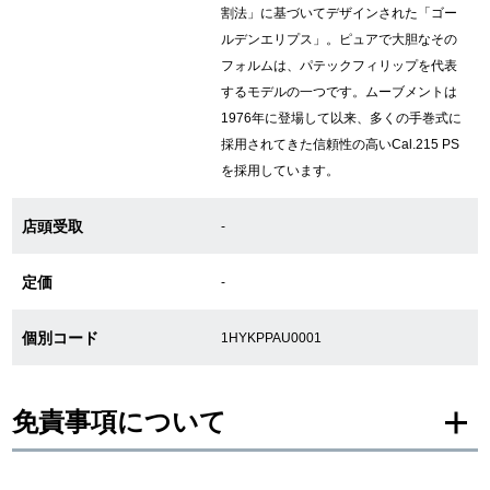
割法」に基づいてデザインされた「ゴー
新宿店
大阪心斎橋店
ルデンエリプス」。ピュアで大胆なその
フォルムは、パテックフィリップを代表
買取サロン
するモデルの一つです。ムーブメントは
1976年に登場して以来、多くの手巻式に
採用されてきた信頼性の高いCal.215 PS
GINZA RASIN公式ブログ
を採用しています。
WEBマガジン
買取ブログ
店頭受取
-
定価
-
SNS・動画
個別コード
1HYKPPAU0001
免責事項について
For Overseas Customers
English
简体中文
※新品・未使用品の商品画像は、同一モデルの画像を使用し掲載致しておりま