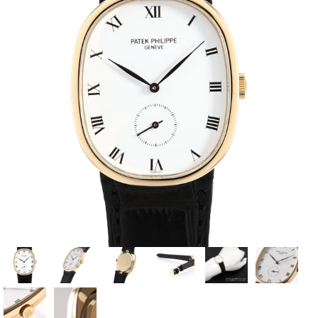
全てのブランドを見
ロレックス
パテック
る
フィリップ
オーデマピゲ
ウブロ
カルティエ
グランド
オメガ
IWC