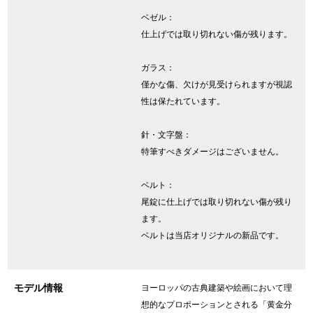
ベゼル：
仕上げでは取り切れない傷が残ります。
GINZA RASINについて
ガラス：
お客様の声・口コミ
僅かな傷、欠けが見受けられますが視認
性は保たれています。
GINZA RASINの中古腕時計について
針・文字盤：
スタッフフォト
特筆すべきダメージはございません。
受賞歴
ベルト：
尾錠に仕上げでは取り切れない傷が残り
求人情報
ます。
ベルトは当店オリジナルの新品です。
店舗情報
モデル情報
ヨーロッパの古典建築や絵画において理
銀座中央通り店
銀座本店
想的なプロポーションとされる「黄金分