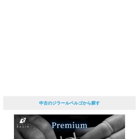
の掲載を控えております。
またお電話でお問い合わせ頂きましてもお答えできません。
※当店では店頭販売も行っております為、サイトでのご注文と店頭処理との時
繁體中文
한국어
間差で在庫切れになる場合がございます。
予めご了承くださいませ。
また、ご来店にてご購入を希望される場合にも、事前に在庫の確認をお電話か
メールにてお問い合わせいただけますようお願いいたします。
ภาษาไทย
※アンティーク品やユーズド品の場合、外装および内部機械に代替部品を使用
している場合がございます。
※表示の定価は、入荷時の価格となっております。
現在の定価と異なる場合がございますのでご了承くださいませ。
中古のジラールペルゴから探す