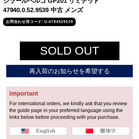
ジラールペルゴ GP201 リミテッド
セイコー
47940.0.52.9539 中古 メンズ
お問合わせ用コード: U-4794529539
SOLD OUT
ヴァシュロン
チューダー
パネライ
コンスタンタン
再入荷のお知らせを希望する
商品の状態から探す
Important
For international orders, we kindly ask that you review
新品
未使用品
the guide page in your preferred language using the
links below before proceeding with your purchase.
中古品
アンティーク品
WEB限定品
SALE