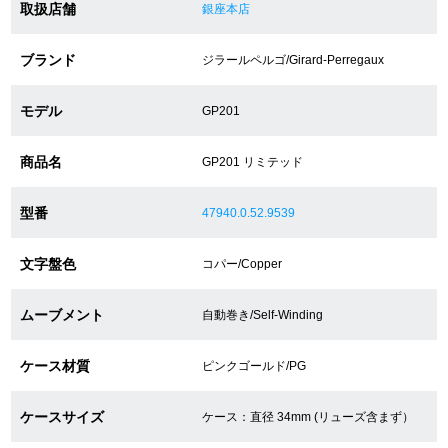
取扱店舗
銀座本店
ショップサービス
ブランド
ジラールペルゴ/Girard-Perregaux
保証・アフターサービス
モデル
GP201
ラッピングサービス
商品名
GP201 リミテッド
腕時計サイズ調整サービス
型番
47940.0.52.9539
店舗受け取りサービス
文字盤色
コパー/Copper
店舗取り寄せサービス
ムーブメント
自動巻き/Self-Winding
ケース材質
ピンクゴールド/PG
買取・下取りをご希望の方
ケースサイズ
ケース：直径 34mm (リューズ含まず）
買取・下取りはこちら