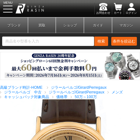
MENU
お問合わせ
カート
ログイン
GINZA RASIN
ブランド
買取
ショップ
ガイド
マガジン
検索
条件を絞込む
新規会員登録
ログイン
高級ブランド時計-HOME
ジラールペルゴ/GirardPerregaux
ブランドから探す
ジラールペルゴ 中古
ジラールペルゴ/GirardPerregaux
メンズ
キャッシュバック対象商品
価格帯
50万～100万