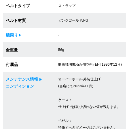
ベルトタイプ
ストラップ
買取専門サロン
買取ご成約者様限定5万円クーポン
ベルト材質
ピンクゴールド/PG
75%以上保証！中古商品高価買戻し
腕周り
-
全重量
56g
修理・メンテナンスをご希望の方
付属品
取扱説明書/保証書(発行日付1996年12月)
修理依頼をする
メンテナンス情報
オーバーホール/外装仕上げ
修理・メンテンナンスについて
コンディション
(当店にて2023年11月)
オーバーホールについて
ケース：
仕上げでは取り切れない傷が残ります。
外装仕上げについて
ベゼル：
電池交換について
特筆すべきダメージはございません。