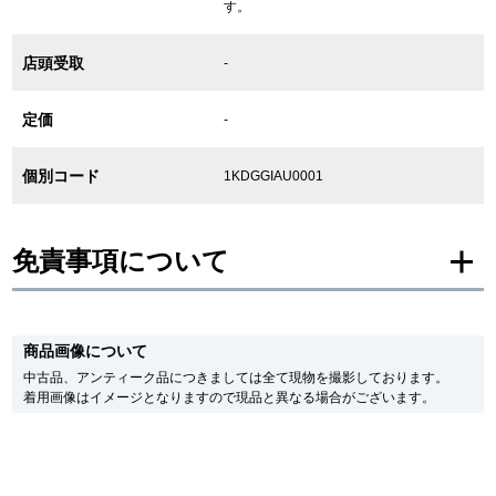
す。
新宿店
大阪心斎橋店
店頭受取
-
買取サロン
定価
-
GINZA RASIN公式ブログ
個別コード
1KDGGIAU0001
WEBマガジン
買取ブログ
免責事項について
SNS・動画
※新品・未使用品の商品画像は、同一モデルの画像を使用し掲載致しておりま
す。
商品画像について
メーカー保護シールの有無に個体差がございますのでご了承下さいませ。
また、メーカーにてマイナーチェンジがなされる場合がございますが、在庫品
中古品、アンティーク品につきましては全て現物を撮影しております。
の仕様で販売させていただきますので予めご了承の程お願いいたします。
着用画像はイメージとなりますので現品と異なる場合がございます。
尚、中古品、アンティーク品につきましては現品を撮影しております。
For Overseas Customers
※光の加減やモニターの設定により、実際の商品と色目が異なる場合がござい
ます。
※シリアルナンバーや限定番号につきましては、プライバシーの関係上WEBへ
English
简体中文