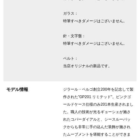
ガラス：
GINZA RASINについて
特筆すべきダメージはございません。
針・文字盤：
お客様の声・口コミ
特筆すべきダメージはございません。
GINZA RASINの中古腕時計について
ベルト：
スタッフフォト
当店オリジナルの新品です。
受賞歴
モデル情報
ジラール・ペルゴ創立200年を記念して製
求人情報
作された”GP201 リミテッド”。ピンクゴ
ールドケース仕様のみ201本生産されまし
た。職人の技術が光るギョーシェが施さ
店舗情報
れたコパーダイアルと、シースルーバッ
クからも非常に手の込んだ装飾が施され
銀座中央通り店
銀座本店
たムーブメントを堪能することができま