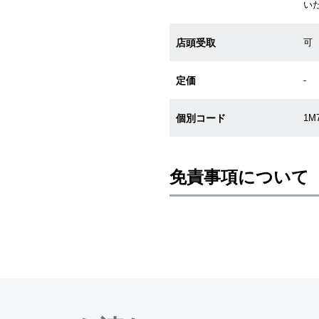
い
店頭受取
可
定価
-
個別コード
1M
免責事項について
※新品・未使用品の商品画像は、同
メーカー保護シールの有無に個体差
また、メーカーにてマイナーチェン
売させていただきますので予めご了
尚、中古品、アンティーク品につき
※光の加減やモニターの設定により
※シリアルナンバーや限定番号につ
えております。