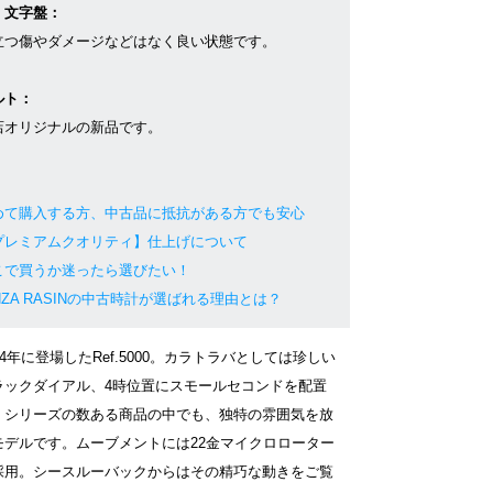
・文字盤：
立つ傷やダメージなどはなく良い状態です。
ルト：
店オリジナルの新品です。
めて購入する方、中古品に抵抗がある方でも安心
プレミアムクオリティ】仕上げについて
こで買うか迷ったら選びたい！
NZA RASINの中古時計が選ばれる理由とは？
94年に登場したRef.5000。カラトラバとしては珍しい
ラックダイアル、4時位置にスモールセコンドを配置
、シリーズの数ある商品の中でも、独特の雰囲気を放
モデルです。ムーブメントには22金マイクロローター
採用。シースルーバックからはその精巧な動きをご覧