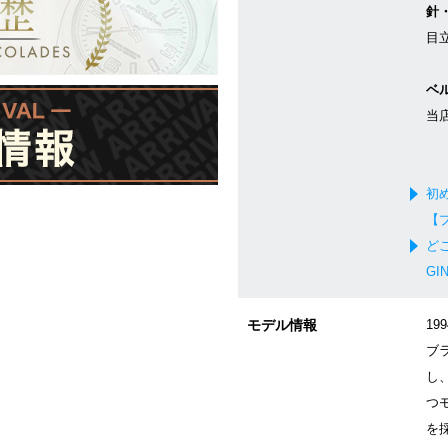
針
目
ベ
当
初
【
ど
GI
モデル情報
19
ブ
し
つ
を