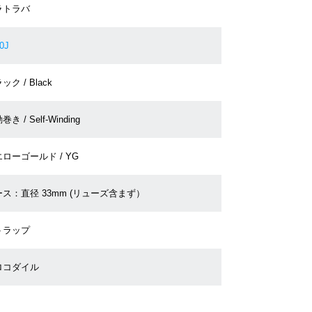
ラトラバ
0J
ック / Black
き / Self-Winding
ローゴールド / YG
ス：直径 33mm (リューズ含まず）
トラップ
ロコダイル