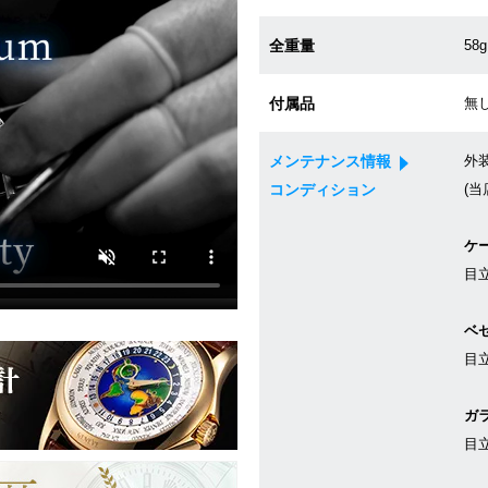
全重量
58g
付属品
無
メンテナンス情報
外
コンディション
(当
ケ
目
ベ
目
ガ
目