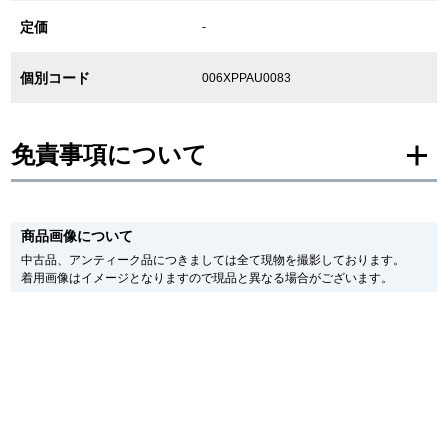
新宿店
大阪心斎橋店
定価
-
買取サロン
個別コード
006XPPAU0083
GINZA RASIN公式ブログ
免責事項について
WEBマガジン
買取ブログ
※新品・未使用品の商品画像は、同一モデルの画像を使用し掲載致しておりま
す。
商品画像について
メーカー保護シールの有無に個体差がございますのでご了承下さいませ。
また、メーカーにてマイナーチェンジがなされる場合がございますが、在庫品
中古品、アンティーク品につきましては全て現物を撮影しております。
の仕様で販売させていただきますので予めご了承の程お願いいたします。
SNS・動画
着用画像はイメージとなりますので現品と異なる場合がございます。
尚、中古品、アンティーク品につきましては現品を撮影しております。
※光の加減やモニターの設定により、実際の商品と色目が異なる場合がござい
ます。
※シリアルナンバーや限定番号につきましては、プライバシーの関係上WEBへ
の掲載を控えております。
For Overseas Customers
またお電話でお問い合わせ頂きましてもお答えできません。
※当店では店頭販売も行っております為、サイトでのご注文と店頭処理との時
間差で在庫切れになる場合がございます。
English
简体中文
予めご了承くださいませ。