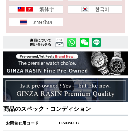
複数条件で商品を絞り込む
詳細検索はこちら
商品について
メール
問い合わせる
ご利用ガイド
GINZA RASINのプレミアムクオリティについて
送料・お支払方法
ショッピングローンの流れ
商品のスペック・コンディション
よくある質問
お問い合わせ
お問合せ用コード
U-5035P017