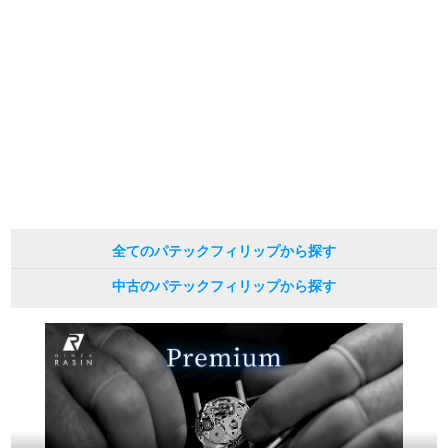
また、ご来店にてご購入を希望される場合にも、事前に在庫の確認をお電話か
メールにてお問い合わせいただけますようお願いいたします。
繁體中文
한국어
※アンティーク品やユーズド品の場合、外装および内部機械に代替部品を使用
している場合がございます。
※表示の定価は、入荷時の価格となっております。
ภาษาไทย
現在の定価と異なる場合がございますのでご了承くださいませ。
全てのパテックフィリップから探す
中古のパテックフィリップから探す