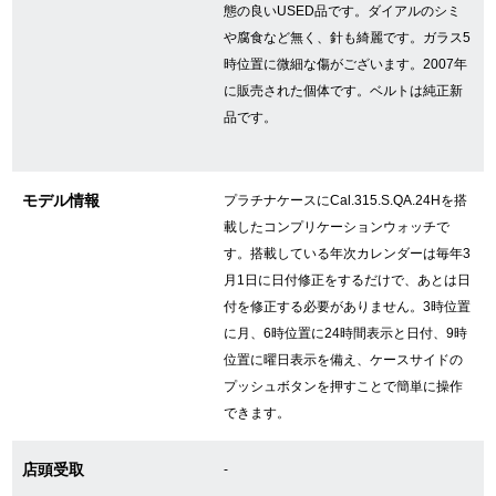
態の良いUSED品です。ダイアルのシミ
や腐食など無く、針も綺麗です。ガラス5
時位置に微細な傷がございます。2007年
GINZA RASINについて
に販売された個体です。ベルトは純正新
品です。
お客様の声・口コミ
GINZA RASINの中古腕時計について
モデル情報
プラチナケースにCal.315.S.QA.24Hを搭
載したコンプリケーションウォッチで
スタッフフォト
す。搭載している年次カレンダーは毎年3
受賞歴
月1日に日付修正をするだけで、あとは日
付を修正する必要がありません。3時位置
求人情報
に月、6時位置に24時間表示と日付、9時
位置に曜日表示を備え、ケースサイドの
プッシュボタンを押すことで簡単に操作
できます。
店舗情報
店頭受取
-
銀座中央通り店
銀座本店