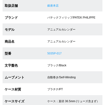
取扱店舗
銀座本店
ショップサービス
ブランド
パテックフィリップ/PATEK PHILIPPE
保証・アフターサービス
モデル
アニュアルカレンダー
ラッピングサービス
商品名
アニュアルカレンダー
腕時計サイズ調整サービス
型番
5035P-017
店舗受け取りサービス
文字盤色
ブラック/Black
店舗取り寄せサービス
ムーブメント
自動巻き/Self-Winding
買取・下取りをご希望の方
ケース材質
プラチナ/PT
買取・下取りはこちら
ケースサイズ
ケース：直径 36.5mm (リューズ含まず）