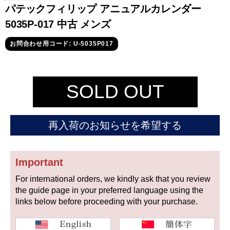
セイコー
パテックフィリップ アニュアルカレンダー
5035P-017 中古 メンズ
お問合わせ用コード: U-5035P017
SOLD OUT
ヴァシュロン
チューダー
パネライ
コンスタンタン
再入荷のお知らせを希望する
商品の状態から探す
Important
新品
未使用品
For international orders, we kindly ask that you review
the guide page in your preferred language using the
中古品
アンティーク品
links below before proceeding with your purchase.
WEB限定品
SALE