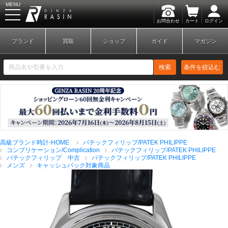
MENU
お問合わせ
カート
ログイン
GINZA RASIN
ブランド
買取
ショップ
ガイド
マガジン
検索
条件を絞込む
新規会員登録
ログイン
高級ブランド時計-HOME
パテックフィリップ/PATEK PHILIPPE
ブランドから探す
コンプリケーション/Complication
パテックフィリップ/PATEK PHILIPPE
パテックフィリップ 中古
パテックフィリップ/PATEK PHILIPPE
メンズ
キャッシュバック対象商品