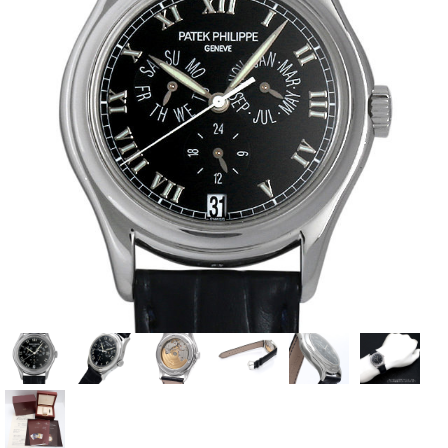
全てのブランドを見
ロレックス
パテック
る
フィリップ
オーデマピゲ
ウブロ
カルティエ
グランド
オメガ
IWC