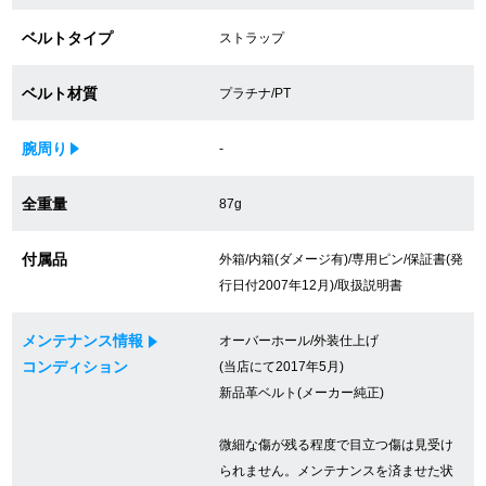
買取専門サロン
ベルトタイプ
ストラップ
買取ご成約者様限定5万円クーポン
ベルト材質
プラチナ/PT
75%以上保証！中古商品高価買戻し
腕周り
-
全重量
87g
修理・メンテナンスをご希望の方
付属品
外箱/内箱(ダメージ有)/専用ピン/保証書(発
修理依頼をする
行日付2007年12月)/取扱説明書
修理・メンテンナンスについて
メンテナンス情報
オーバーホール/外装仕上げ
コンディション
(当店にて2017年5月)
オーバーホールについて
新品革ベルト(メーカー純正)
外装仕上げについて
微細な傷が残る程度で目立つ傷は見受け
電池交換について
られません。メンテナンスを済ませた状