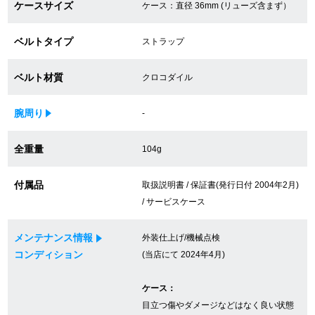
ケースサイズ
ケース：直径 36mm (リューズ含まず）
買取専門サロン
ベルトタイプ
ストラップ
買取ご成約者様限定5万円クーポン
ベルト材質
クロコダイル
75%以上保証！中古商品高価買戻し
腕周り
-
修理・メンテナンスをご希望の方
全重量
104g
修理依頼をする
付属品
取扱説明書 / 保証書(発行日付 2004年2月)
/ サービスケース
修理・メンテンナンスについて
メンテナンス情報
外装仕上げ/機械点検
オーバーホールについて
コンディション
(当店にて 2024年4月)
外装仕上げについて
ケース：
電池交換について
目立つ傷やダメージなどはなく良い状態