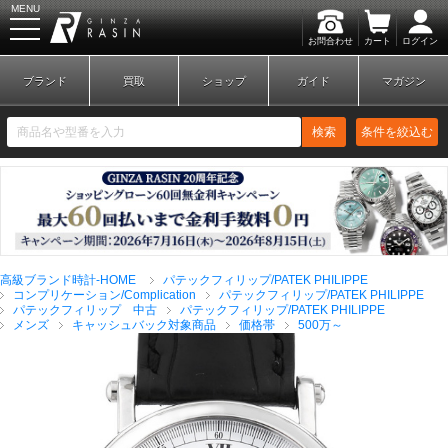
MENU
お問合わせ
カート
ログイン
GINZA RASIN
ブランド
買取
ショップ
ガイド
マガジン
検索
条件を絞込む
新規会員登録
ログイン
高級ブランド時計-HOME
パテックフィリップ/PATEK PHILIPPE
ブランドから探す
コンプリケーション/Complication
パテックフィリップ/PATEK PHILIPPE
パテックフィリップ 中古
パテックフィリップ/PATEK PHILIPPE
メンズ
キャッシュバック対象商品
価格帯
500万～