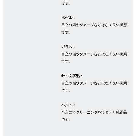
です。
ベゼル：
GINZA RASINについて
目立つ傷やダメージなどはなく良い状態
です。
お客様の声・口コミ
ガラス：
GINZA RASINの中古腕時計について
目立つ傷やダメージなどはなく良い状態
です。
スタッフフォト
針・文字盤：
受賞歴
目立つ傷やダメージなどはなく良い状態
求人情報
です。
ベルト：
当店にてクリーニングを済ませた純正品
店舗情報
です。
銀座中央通り店
銀座本店