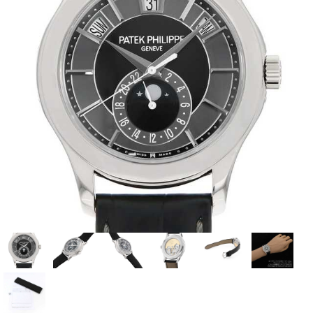
全てのブランドを見
ロレックス
パテック
る
フィリップ
オーデマピゲ
ウブロ
カルティエ
グランド
オメガ
IWC