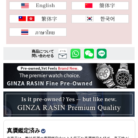
複数条件で商品を絞り込む
詳細検索はこちら
商品について
メール
問い合わせる
ご利用ガイド
GINZA RASINのプレミアムクオリティについて
送料・お支払方法
ショッピングローンの流れ
よくある質問
お問い合わせ
真贋鑑定済み