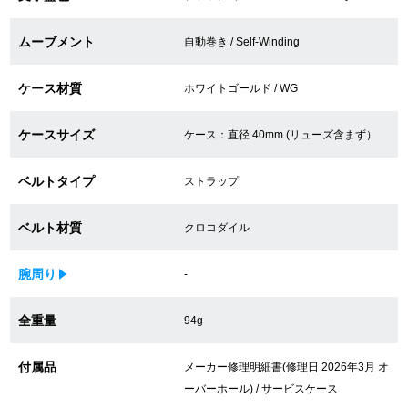
買取専門サロン
ムーブメント
自動巻き / Self-Winding
買取ご成約者様限定5万円クーポン
ケース材質
ホワイトゴールド / WG
75%以上保証！中古商品高価買戻し
ケースサイズ
ケース：直径 40mm (リューズ含まず）
ベルトタイプ
修理・メンテナンスをご希望の方
ストラップ
ベルト材質
クロコダイル
修理依頼をする
修理・メンテンナンスについて
腕周り
-
オーバーホールについて
全重量
94g
外装仕上げについて
付属品
メーカー修理明細書(修理日 2026年3月 オ
ーバーホール) / サービスケース
電池交換について