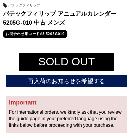
セイコー
パテックフィリップ
パテックフィリップ アニュアルカレンダー
5205G-010 中古 メンズ
お問合わせ用コード:U-5205G010
ヴァシュロン
チューダー
パネライ
SOLD OUT
コンスタンタン
再入荷のお知らせを希望する
商品の状態から探す
新品
未使用品
Important
For international orders, we kindly ask that you review
中古品
アンティーク品
the guide page in your preferred language using the
links below before proceeding with your purchase.
WEB限定品
SALE