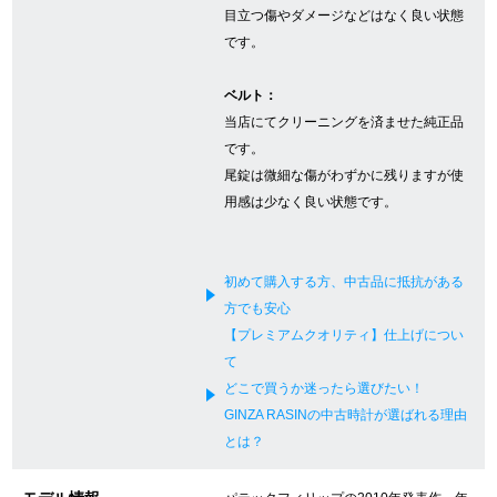
目立つ傷やダメージなどはなく良い状態
新宿店
大阪心斎橋店
です。
買取サロン
ベルト：
当店にてクリーニングを済ませた純正品
です。
GINZA RASIN公式ブログ
尾錠は微細な傷がわずかに残りますが使
用感は少なく良い状態です。
WEBマガジン
買取ブログ
初めて購入する方、中古品に抵抗がある
SNS・動画
方でも安心
【プレミアムクオリティ】仕上げについ
て
どこで買うか迷ったら選びたい！
GINZA RASINの中古時計が選ばれる理由
For Overseas Customers
とは？
English
简体中文