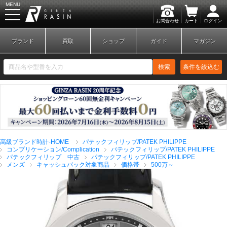
MENU
お問合わせ
カート
ログイン
GINZA RASIN
ブランド
買取
ショップ
ガイド
マガジン
検索
条件を絞込む
新規会員登録
ログイン
高級ブランド時計-HOME
パテックフィリップ/PATEK PHILIPPE
ブランドから探す
コンプリケーション/Complication
パテックフィリップ/PATEK PHILIPPE
パテックフィリップ 中古
パテックフィリップ/PATEK PHILIPPE
メンズ
キャッシュバック対象商品
価格帯
500万～