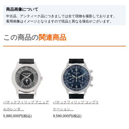
※新品・未使用品の商品画像は、同一モデルの画像を使用し掲載致しておりま
す。
商品画像について
メーカー保護シールの有無に個体差がございますのでご了承下さいませ。
また、メーカーにてマイナーチェンジがなされる場合がございますが、在庫品
中古品、アンティーク品につきましては全て現物を撮影しております。
の仕様で販売させていただきますので予めご了承の程お願いいたします。
着用画像はイメージとなりますので現品と異なる場合がございます。
尚、中古品、アンティーク品につきましては現品を撮影しております。
※光の加減やモニターの設定により、実際の商品と色目が異なる場合がござい
この商品の
ます。
関連商品
※シリアルナンバーや限定番号につきましては、プライバシーの関係上WEBへ
の掲載を控えております。
またお電話でお問い合わせ頂きましてもお答えできません。
※当店では店頭販売も行っております為、サイトでのご注文と店頭処理との時
間差で在庫切れになる場合がございます。
予めご了承くださいませ。
また、ご来店にてご購入を希望される場合にも、事前に在庫の確認をお電話か
メールにてお問い合わせいただけますようお願いいたします。
※アンティーク品やユーズド品の場合、外装および内部機械に代替部品を使用
している場合がございます。
※表示の定価は、入荷時の価格となっております。
パテックフィリップ アニュア
パテックフィリップ コンプリ
現在の定価と異なる場合がございますのでご了承くださいませ。
ルカレンダ…
ケーション…
5,980,000円(税込)
9,580,000円(税込)