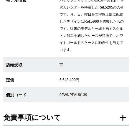
モデル情報
パテックフィリップの2010年発表作、年
次カレンダーを搭載したRef.5205の入荷
繁體中文
한국어
です。月、日、曜日を文字盤上部に配置
したデザインはRef.5960を踏襲したもの
です。従来のモデルと一線を画すスケル
ภาษาไทย
トン加工を施したケースが特徴で、ホワ
イトゴールドのケースに独自性を与えて
います。
店頭受取
可
定価
5,648,400円
個別コード
0FWNPPAU0139
免責事項について