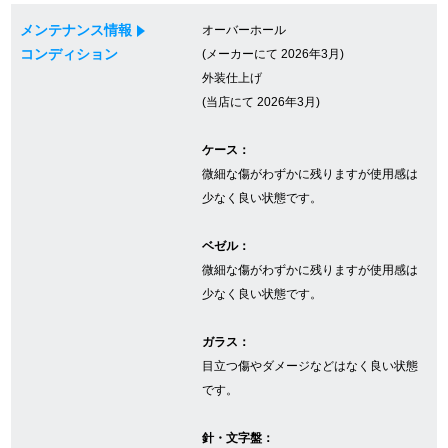
メンテナンス情報
オーバーホール
コンディション
(メーカーにて 2026年3月)
GINZA RASINについて
外装仕上げ
(当店にて 2026年3月)
お客様の声・口コミ
ケース：
GINZA RASINの中古腕時計について
微細な傷がわずかに残りますが使用感は
少なく良い状態です。
スタッフフォト
ベゼル：
受賞歴
微細な傷がわずかに残りますが使用感は
少なく良い状態です。
求人情報
ガラス：
目立つ傷やダメージなどはなく良い状態
店舗情報
です。
銀座中央通り店
銀座本店
針・文字盤：