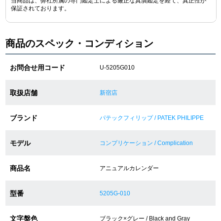
当商品は、弊社所属の専門鑑定士による厳正な真贋鑑定を経て、真正性が
保証されております。
ショップサービス
商品のスペック・コンディション
保証・アフターサービス
お問合せ用コード
U-5205G010
ラッピングサービス
取扱店舗
新宿店
腕時計サイズ調整サービス
ブランド
パテックフィリップ / PATEK PHILIPPE
店舗受け取りサービス
モデル
店舗取り寄せサービス
コンプリケーション / Complication
商品名
アニュアルカレンダー
買取・下取りをご希望の方
型番
5205G-010
買取・下取りはこちら
文字盤色
ブラック×グレー / Black and Gray