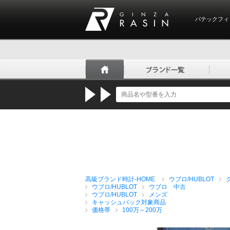
パテックフィ
GINZA RASIN
高級ブランド時計-HOME
ウブロ/HUBLOT
ウブロ/HUBLOT
ウブロ 中古
ウブロ/HUBLOT
メンズ
キャッシュバック対象商品
価格帯
100万～200万