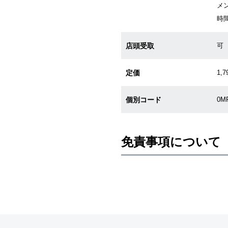
メ
時
店頭受取
可
定価
1,7
個別コード
0M
免責事項について
※新品・未使用品の商品画像は、同
メーカー保護シールの有無に個体差
また、メーカーにてマイナーチェン
売させていただきますので予めご了
尚、中古品、アンティーク品につき
※光の加減やモニターの設定により