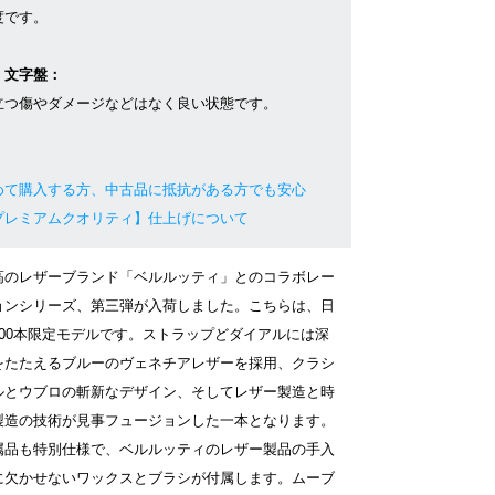
度です。
・文字盤：
立つ傷やダメージなどはなく良い状態です。
めて購入する方、中古品に抵抗がある方でも安心
プレミアムクオリティ】仕上げについて
高のレザーブランド「ベルルッティ」とのコラボレー
ョンシリーズ、第三弾が入荷しました。こちらは、日
100本限定モデルです。ストラップどダイアルには深
をたたえるブルーのヴェネチアレザーを採用、クラシ
ルとウブロの斬新なデザイン、そしてレザー製造と時
製造の技術が見事フュージョンした一本となります。
属品も特別仕様で、ベルルッティのレザー製品の手入
に欠かせないワックスとブラシが付属します。ムーブ