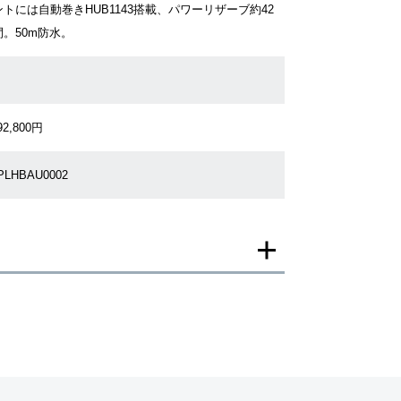
ントには自動巻きHUB1143搭載、パワーリザーブ約42
間。50m防水。
92,800円
PLHBAU0002
一モデルの画像を使用し掲載致しております。
がございますのでご了承下さいませ。
ジがなされる場合がございますが、在庫品の仕様で販
承の程お願いいたします。
ましては現品を撮影しております。
、実際の商品と色目が異なる場合がございます。