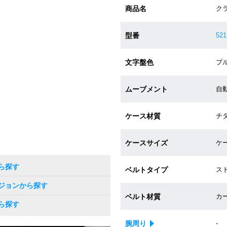
商品名
ク
型番
521
文字盤色
ブル
ムーブメント
自動巻
ケース材質
チタ
ケースサイズ
ケー
ら探す
ベルトタイプ
ス
ジョンから探す
ベルト材質
カ
ら探す
腕周り
-