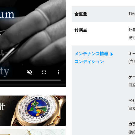
全重量
116
付属品
外箱
発行
メンテナンス情報
オ
コンディション
(当
ケ
目
ベ
目
ガ
微