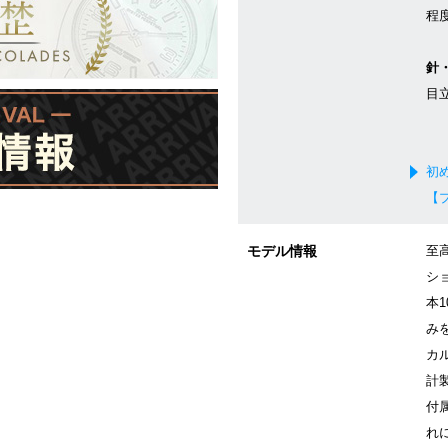
程
針
目
初
【
モデル情報
至
シ
本
み
カ
計
付
れ