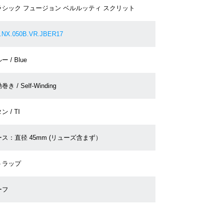
ラシック フュージョン ベルルッティ スクリット
.NX.050B.VR.JBER17
ー / Blue
き / Self-Winding
ン / TI
ス：直径 45mm (リューズ含まず）
トラップ
ーフ