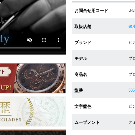
お問合せ用コード
U-5
取扱店舗
銀
ブランド
ピア
モデル
プ
商品名
プ
型番
53
文字盤色
ピン
ムーブメント
クォ