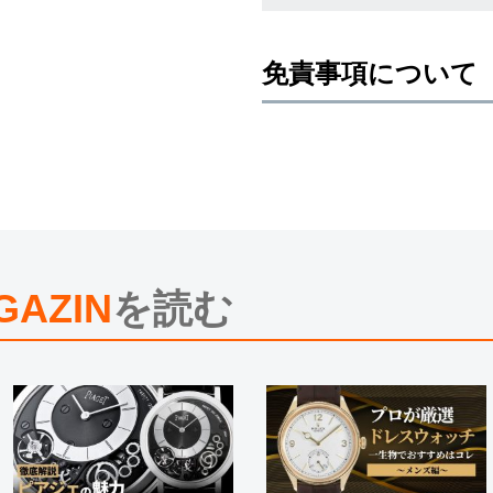
免責事項について
※新品・未使用品の商品画像は、同
メーカー保護シールの有無に個体差
また、メーカーにてマイナーチェン
売させていただきますので予めご了
尚、中古品、アンティーク品につき
※光の加減やモニターの設定により
※シリアルナンバーや限定番号につ
えております。
GAZIN
を読む
またお電話でお問い合わせ頂きまし
※当店では店頭販売も行っておりま
切れになる場合がございます。
予めご了承くださいませ。
また、ご来店にてご購入を希望され
お問い合わせいただけますようお願
※アンティーク品やユーズド品の場
合がございます。