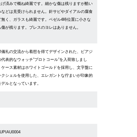
上げ済みで概ね綺麗です。細かな傷は残りますが酷い
みなどは見受けられません。針サビやダイアルの腐食
ど無く、ガラスも綺麗です。ベゼル4時位置に小さな
ち傷が残ります。ブレスのヨレはありません。
際儀礼の交流から着想を得てデザインされた、ピアジ
の代表的なウォッチ”プロトコール”を入荷致しまし
。ケース素材はホワイトゴールドを採用し、文字盤に
ンクシェルを使用した、エレガントな佇まいが印象的
モデルとなっています。
UPIAU0004