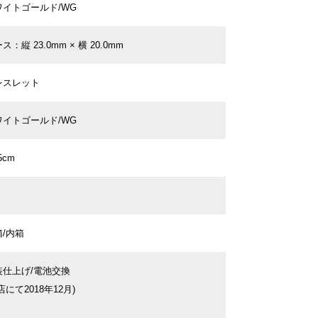
ワイトゴールド/WG
ス：縦 23.0mm × 横 20.0mm
レスレット
ワイトゴールド/WG
5cm
/内箱
装仕上げ/電池交換
店にて2018年12月)