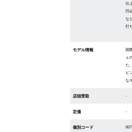
仕
凹
な
打
モデル情報
国
ェ
た
ピ
な
店頭受取
-
定価
-
個別コード
007