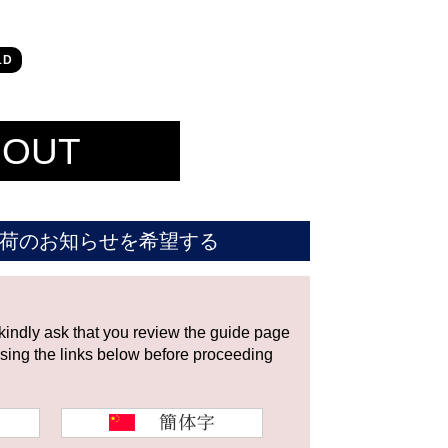
1D
 OUT
荷のお知らせを希望する
 kindly ask that you review the guide page
using the links below before proceeding