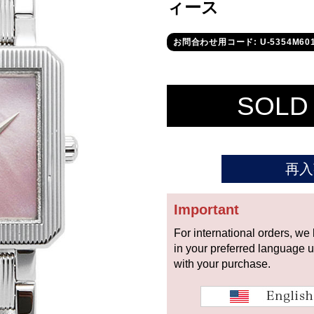
ィース
お問合わせ用コード: U-5354M60
SOLD
再入
Important
For international orders, we
in your preferred language 
with your purchase.