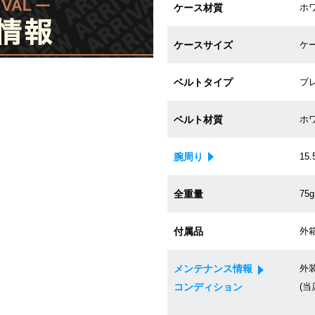
ケース材質
ホ
ケースサイズ
ケー
ベルトタイプ
ブ
ベルト材質
ホ
腕周り
15.
全重量
75g
付属品
外箱
メンテナンス情報
外
コンディション
(当