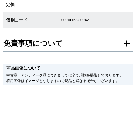
定価
-
新宿店
大阪心斎橋店
個別コード
009VHBAU0042
買取サロン
免責事項について
GINZA RASIN公式ブログ
※新品・未使用品の商品画像は、同一モデルの画像を使用し掲載致しておりま
WEBマガジン
買取ブログ
す。
商品画像について
メーカー保護シールの有無に個体差がございますのでご了承下さいませ。
また、メーカーにてマイナーチェンジがなされる場合がございますが、在庫品
中古品、アンティーク品につきましては全て現物を撮影しております。
の仕様で販売させていただきますので予めご了承の程お願いいたします。
着用画像はイメージとなりますので現品と異なる場合がございます。
尚、中古品、アンティーク品につきましては現品を撮影しております。
SNS・動画
※光の加減やモニターの設定により、実際の商品と色目が異なる場合がござい
ます。
※シリアルナンバーや限定番号につきましては、プライバシーの関係上WEBへ
の掲載を控えております。
またお電話でお問い合わせ頂きましてもお答えできません。
For Overseas Customers
※当店では店頭販売も行っております為、サイトでのご注文と店頭処理との時
間差で在庫切れになる場合がございます。
予めご了承くださいませ。
English
简体中文
また、ご来店にてご購入を希望される場合にも、事前に在庫の確認をお電話か