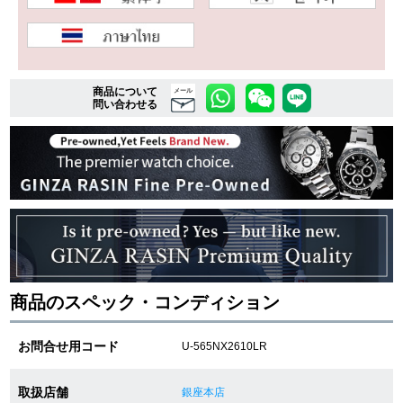
複数条件で商品を絞り込む
商品について
メール
詳細検索はこちら
問い合わせる
ご利用ガイド
GINZA RASINのプレミアムクオリティについて
送料・お支払方法
ショッピングローンの流れ
商品のスペック・コンディション
よくある質問
お問合せ用コード
U-565NX2610LR
お問い合わせ
取扱店舗
銀座本店