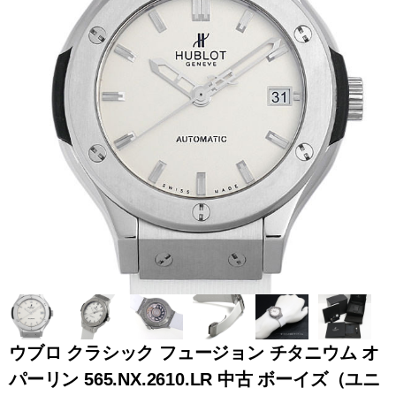
全てのブランドを見
ロレックス
パテック
る
フィリップ
オーデマピゲ
ウブロ
カルティエ
ウブロ クラシック フュージョン チタニウム オ
パーリン 565.NX.2610.LR 中古 ボーイズ（ユニ
グランド
オメガ
IWC