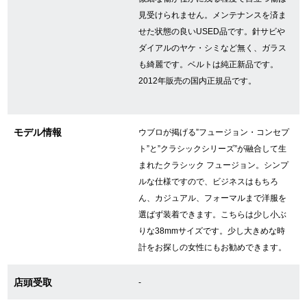
見受けられません。メンテナンスを済ま
せた状態の良いUSED品です。針サビや
GINZA RASINについて
ダイアルのヤケ・シミなど無く、ガラス
も綺麗です。ベルトは純正新品です。
お客様の声・口コミ
2012年販売の国内正規品です。
GINZA RASINの中古腕時計について
モデル情報
ウブロが掲げる”フュージョン・コンセプ
スタッフフォト
ト”と”クラシックシリーズ”が融合して生
まれたクラシック フュージョン。シンプ
受賞歴
ルな仕様ですので、ビジネスはもちろ
ん、カジュアル、フォーマルまで洋服を
求人情報
選ばず装着できます。こちらは少し小ぶ
りな38mmサイズです。少し大きめな時
計をお探しの女性にもお勧めできます。
店舗情報
店頭受取
-
銀座中央通り店
銀座本店