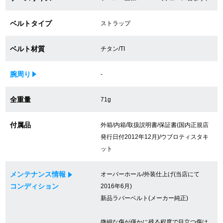
買取専門サロン
ベルトタイプ
ストラップ
買取ご成約者様限定5万円クーポン
ベルト材質
チタン/TI
75%以上保証！中古商品高価買戻し
腕周り
-
修理・メンテナンスをご希望の方
全重量
71g
付属品
外箱/内箱/取扱説明書/保証書(国内正規店
修理依頼をする
発行日付2012年12月)/ウブロティスタキ
修理・メンテンナンスについて
ット
オーバーホールについて
メンテナンス情報
オーバーホール/外装仕上げ(当店にて
コンディション
2016年6月)
外装仕上げについて
新品ラバーベルト(メーカー純正)
電池交換について
微細な傷が僅かに残る程度で目立つ傷は