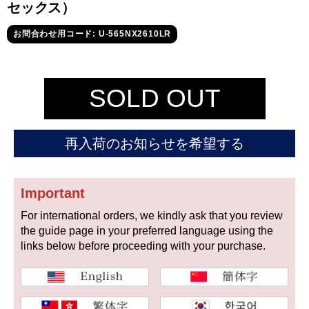
セイコー
セックス）
お問合わせ用コード: U-565NX2610LR
SOLD OUT
ヴァシュロン
チューダー
パネライ
再入荷のお知らせを希望する
コンスタンタン
Important
商品の状態から探す
For international orders, we kindly ask that you review
the guide page in your preferred language using the
新品
未使用品
links below before proceeding with your purchase.
中古品
アンティーク品
WEB限定品
SALE