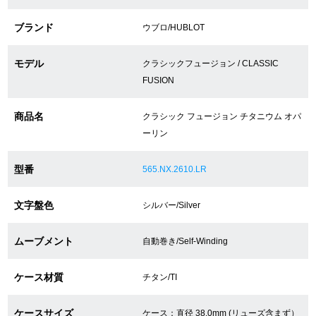
ブランド
ウブロ/HUBLOT
ショップサービス
モデル
クラシックフュージョン / CLASSIC
保証・アフターサービス
FUSION
ラッピングサービス
商品名
クラシック フュージョン チタニウム オパ
ーリン
腕時計サイズ調整サービス
型番
565.NX.2610.LR
店舗受け取りサービス
店舗取り寄せサービス
文字盤色
シルバー/Silver
ムーブメント
自動巻き/Self-Winding
買取・下取りをご希望の方
ケース材質
チタン/TI
買取・下取りはこちら
ケースサイズ
ケース：直径 38.0mm (リューズ含まず）