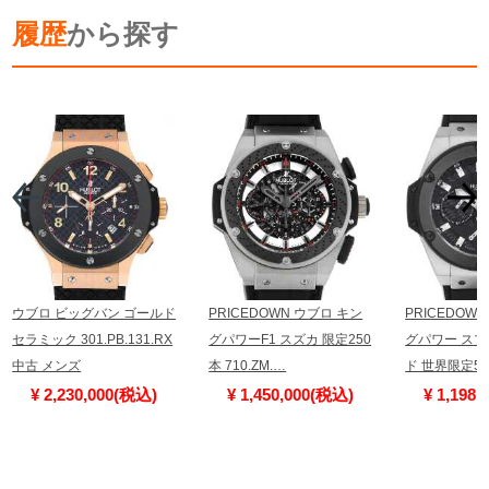
履歴
から探す
ウブロ ビッグバン ゴールド
PRICEDOWN ウブロ キン
PRICEDOW
セラミック 301.PB.131.RX
グパワーF1 スズカ 限定250
グパワー ス
中古 メンズ
本 710.ZM.…
ド 世界限定50
¥ 2,230,000(税込)
¥ 1,450,000(税込)
¥ 1,198