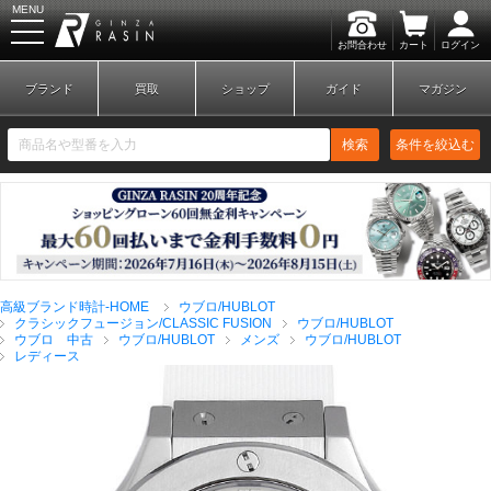
MENU
お問合わせ
カート
ログイン
GINZA RASIN
ブランド
買取
ショップ
ガイド
マガジン
検索
条件を絞込む
新規会員登録
ログイン
高級ブランド時計-HOME
ウブロ/HUBLOT
ブランドから探す
クラシックフュージョン/CLASSIC FUSION
ウブロ/HUBLOT
ウブロ 中古
ウブロ/HUBLOT
メンズ
ウブロ/HUBLOT
レディース