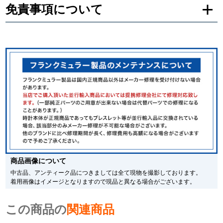
免責事項について
繁體中文
한국어
※新品・未使用品の商品画像は、同一モデルの画像を使用し掲載致しておりま
す。
メーカー保護シールの有無に個体差がございますのでご了承下さいませ。
ภาษาไทย
また、メーカーにてマイナーチェンジがなされる場合がございますが、在庫品
の仕様で販売させていただきますので予めご了承の程お願いいたします。
尚、中古品、アンティーク品につきましては現品を撮影しております。
※光の加減やモニターの設定により、実際の商品と色目が異なる場合がござい
ます。
※シリアルナンバーや限定番号につきましては、プライバシーの関係上WEBへ
の掲載を控えております。
またお電話でお問い合わせ頂きましてもお答えできません。
※当店では店頭販売も行っております為、サイトでのご注文と店頭処理との時
間差で在庫切れになる場合がございます。
予めご了承くださいませ。
商品画像について
また、ご来店にてご購入を希望される場合にも、事前に在庫の確認をお電話か
メールにてお問い合わせいただけますようお願いいたします。
中古品、アンティーク品につきましては全て現物を撮影しております。
着用画像はイメージとなりますので現品と異なる場合がございます。
※アンティーク品やユーズド品の場合、外装および内部機械に代替部品を使用
している場合がございます。
※表示の定価は、入荷時の価格となっております。
この商品の
関連商品
現在の定価と異なる場合がございますのでご了承くださいませ。