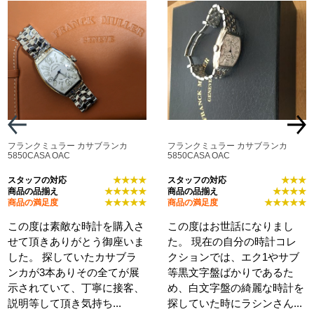
フランクミュラー カサブランカ
フランクミュラー カサブランカ
5850CASA OAC
5850CASA OAC
スタッフの対応
★★★★
スタッフの対応
★★★
商品の品揃え
★★★★★
商品の品揃え
★★★★
商品の満足度
★★★★★
商品の満足度
★★★★★
この度は素敵な時計を購入さ
この度はお世話になりまし
せて頂きありがとう御座いま
た。 現在の自分の時計コレ
した。 探していたカサブラ
クションでは、エク1やサブ
ンカが3本ありその全てが展
等黒文字盤ばかりであるた
示されていて、丁寧に接客、
め、白文字盤の綺麗な時計を
説明等して頂き気持ち...
探していた時にラシンさん...