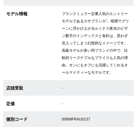
新宿店
大阪心斎橋店
モデル情報
フランクミュラー定番人気のエントリー
買取サロン
モデルであるカサブランカ”。暗闇でグリ
ーンに浮かび上がるルミナス夜光のビザ
ン数字のインデックスと各針は、思わず
見入ってしまう幻想的なイメージです。
GINZA RASIN公式ブログ
高級モデルが多い同ブランドの中で、比
較的リーズナブルなプライスも人気の理
WEBマガジン
買取ブログ
由。オンにもオフにも活躍してくれるオ
ールマイティーなモデルです。
SNS・動画
店頭受取
-
定価
-
For Overseas Customers
個別コード
008WFRAU0137
English
简体中文