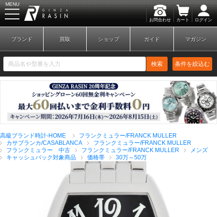
MENU
お問合わせ
カート
ログイン
GINZA RASIN
ブランド
買取
ショップ
ガイド
マガジン
検索
条件を絞込む
新規会員登録
ログイン
高級ブランド時計-HOME
フランクミュラー/FRANCK MULLER
ブランドから探す
カサブランカ/CASABLANCA
フランクミュラー/FRANCK MULLER
フランクミュラー 中古
フランクミュラー/FRANCK MULLER
メンズ
キャッシュバック対象商品
価格帯
30万～50万