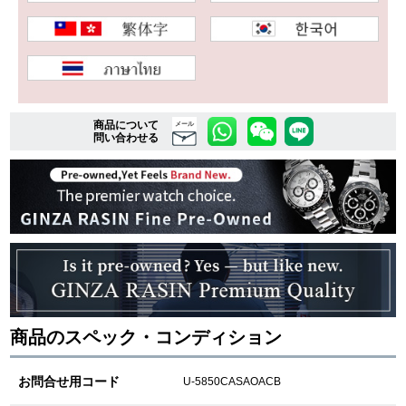
複数条件で商品を絞り込む
詳細検索はこちら
商品について
メール
問い合わせる
ご利用ガイド
GINZA RASINのプレミアムクオリティについて
送料・お支払方法
ショッピングローンの流れ
商品のスペック・コンディション
よくある質問
お問い合わせ
お問合せ用コード
U-5850CASAOACB