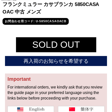
セイコー
フランクミュラー カサブランカ 5850CASA
OAC 中古 メンズ
お問合わせ用コード: U-5850CASAOACB
SOLD OUT
ヴァシュロン
チューダー
パネライ
コンスタンタン
再入荷のお知らせを希望する
商品の状態から探す
Important
新品
未使用品
For international orders, we kindly ask that you review
the guide page in your preferred language using the
中古品
アンティーク品
links below before proceeding with your purchase.
WEB限定品
SALE