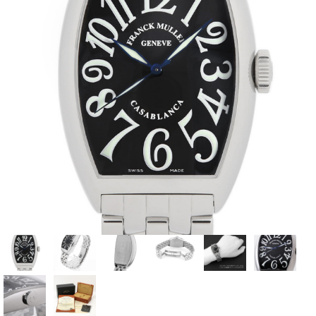
全てのブランドを見
ロレックス
パテック
る
フィリップ
オーデマピゲ
ウブロ
カルティエ
グランド
オメガ
IWC