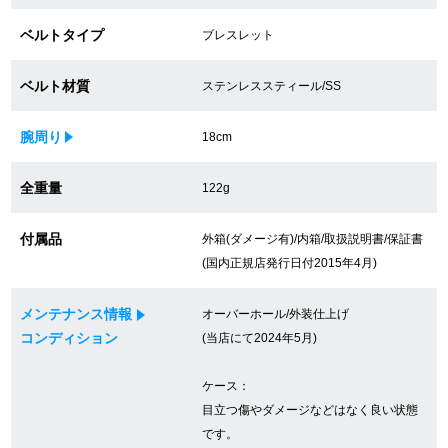
買取専門サロン
ベルトタイプ
ブレスレット
買取ご成約者様限定5万円クーポン
ベルト材質
ステンレススティール/SS
75%以上保証！中古商品高価買戻し
腕周り
18cm
全重量
122g
修理・メンテナンスをご希望の方
付属品
外箱(ダメージ有)/内箱/取扱説明書/保証書
修理依頼をする
(国内正規店発行日付2015年4月)
修理・メンテンナンスについて
メンテナンス情報
オーバーホール/外装仕上げ
コンディション
(当店にて2024年5月)
オーバーホールについて
ケース：
外装仕上げについて
目立つ傷やダメージなどはなく良い状態
電池交換について
です。