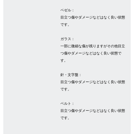
ベゼル：
目立つ傷やダメージなどはなく良い状態
GINZA RASINについて
です。
お客様の声・口コミ
ガラス：
一部に微細な傷が残りますがその他目立
GINZA RASINの中古腕時計について
つ傷やダメージなどはなく良い状態で
す。
スタッフフォト
針・文字盤：
受賞歴
目立つ傷やダメージなどはなく良い状態
求人情報
です。
ベルト：
目立つ傷やダメージなどはなく良い状態
店舗情報
です。
銀座中央通り店
銀座本店