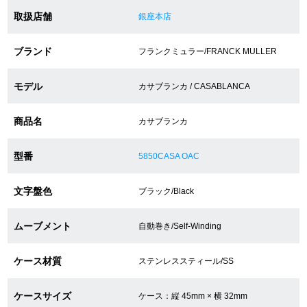
取扱店舗
銀座本店
ショップサービス
ブランド
フランクミュラー/FRANCK MULLER
保証・アフターサービス
モデル
カサブランカ / CASABLANCA
ラッピングサービス
商品名
カサブランカ
腕時計サイズ調整サービス
型番
5850CASA OAC
店舗受け取りサービス
文字盤色
ブラック/Black
店舗取り寄せサービス
ムーブメント
自動巻き/Self-Winding
買取・下取りをご希望の方
ケース材質
ステンレススティール/SS
買取・下取りはこちら
ケースサイズ
ケース：縦 45mm × 横 32mm