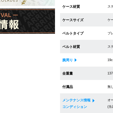
ケース材質
ス
ケースサイズ
ケー
ベルトタイプ
ブ
ベルト材質
ス
腕周り
19
全重量
137
付属品
無
メンテナンス情報
オ
コンディション
(当