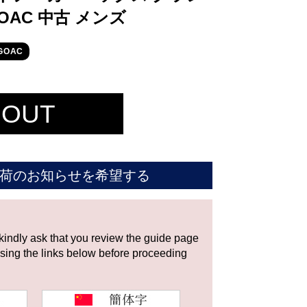
 OAC 中古 メンズ
GOAC
 OUT
荷のお知らせを希望する
 kindly ask that you review the guide page
using the links below before proceeding