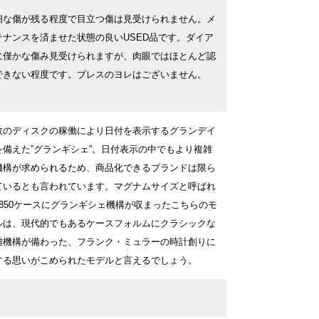
細な傷が残る程度で目立つ傷は見受けられません。メ
テナンスを済ませた状態の良いUSED品です。ダイア
に僅かな傷み見受けられますが、肉眼ではほとんど認
できない程度です。ブレスのヨレはございません。
数のディスクの稼働により日付を表示するグランデイ
を備えた”グランギシェ”。日付表示の中でもより複雑
機構が求められるため、商品化できるブランドは限ら
ているとも言われています。マグナムサイズと呼ばれ
6850ケースにグランギシェ機構が収まったこちらのモ
ルは、現代的でもあるケースフォルムにクラシックな
雑機構が備わった、フランク・ミュラーの時計創りに
する思いがこめられたモデルと言えるでしょう。