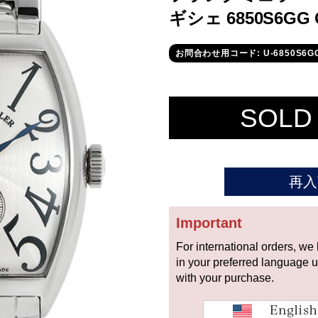
ギシェ 6850S6GG
お問合わせ用コード: U-6850S6G
SOLD
再入
Important
For international orders, we
in your preferred language 
with your purchase.