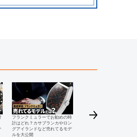
る場合にも、事前に在庫の確認をお電話かメールにて
いいたします。
合、外装および内部機械に代替部品を使用している場
っております。
すのでご了承くださいませ。
計
フランクミュラーでお勧めの時
計はどれ？カサブランカやロン
テ
グアイランドなど売れてるモデ
ルを大公開