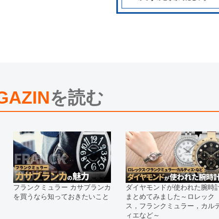
また、ご来店にてご購入を希望され
お問い合わせいただけますようお願
※アンティーク品やユーズド品の場
合がございます。
※表示の定価は、入荷時の価格とな
現在の定価と異なる場合がございま
GAZIN
を読む
フランクミュラー カサブランカ
ダイヤモンドが使われた腕時
を買うなら知っておきたいこと
まとめてみました～ロレック
ス，フランクミュラー，カル
ィエなど～