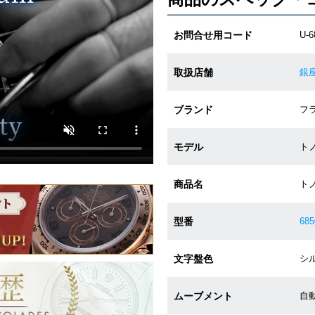
お問合せ用コード
U-
取扱店舗
銀
ブランド
フラ
モデル
トノ
商品名
ト
型番
68
文字盤色
シル
ムーブメント
自動