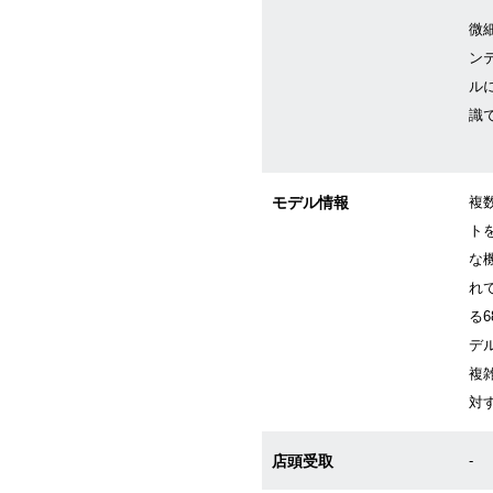
微
ン
ル
識
モデル情報
複
ト
な
れ
る
デ
複
対
店頭受取
-