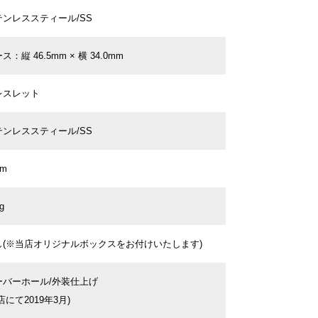
テンレススティール/SS
ス：縦 46.5mm × 横 34.0mm
レスレット
テンレススティール/SS
cm
g
し(※当店オリジナルボックスをお付けいたします)
ーバーホール/外装仕上げ
店にて2019年3月)