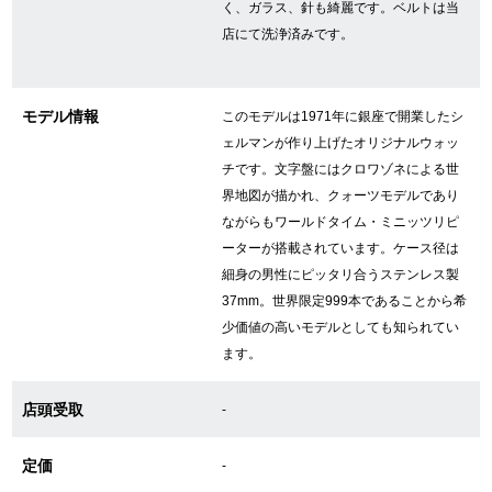
く、ガラス、針も綺麗です。ベルトは当
店にて洗浄済みです。
GINZA RASINについて
モデル情報
このモデルは1971年に銀座で開業したシ
お客様の声・口コミ
ェルマンが作り上げたオリジナルウォッ
チです。文字盤にはクロワゾネによる世
GINZA RASINの中古腕時計について
界地図が描かれ、クォーツモデルであり
ながらもワールドタイム・ミニッツリピ
スタッフフォト
ーターが搭載されています。ケース径は
細身の男性にピッタリ合うステンレス製
受賞歴
37mm。世界限定999本であることから希
求人情報
少価値の高いモデルとしても知られてい
ます。
店頭受取
-
店舗情報
定価
-
銀座中央通り店
銀座本店