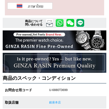
複数条件で商品を絞り込む
商品について
メール
問い合わせる
詳細検索はこちら
ご利用ガイド
GINZA RASINのプレミアムクオリティについて
送料・お支払方法
商品のスペック・コンディション
ショッピングローンの流れ
お問合せ用コード
U-6880T3699
よくある質問
お問い合わせ
取扱店舗
銀座本店