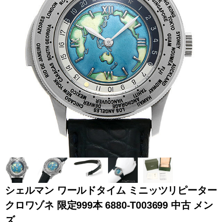
全てのブランドを見
ロレックス
パテック
る
フィリップ
オーデマピゲ
ウブロ
カルティエ
シェルマン ワールドタイム ミニッツリピーター
クロワゾネ 限定999本 6880-T003699 中古 メン
グランド
オメガ
IWC
ズ