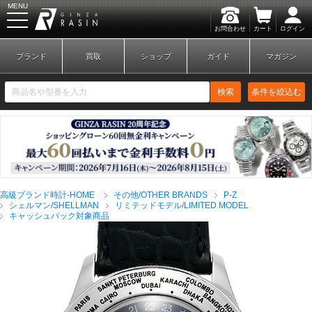
MENU
お問合わせ
カート
ログイン
GINZA RASIN
ブランド
買取
ショップ
ガイド
マガジン
検索
条件を絞込む
新規会員登録
ログイン
高級ブランド時計-HOME
その他/OTHER BRANDS
P-Z
ブランドから探す
シェルマン/SHELLMAN
リミテッドモデル/LIMITED MODEL
キャッシュバック対象商品