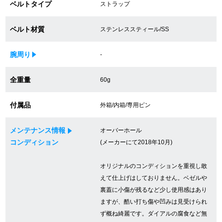
ベルトタイプ
ストラップ
買取専門サロン
ベルト材質
ステンレススティール/SS
買取ご成約者様限定5万円クーポン
腕周り
-
75%以上保証！中古商品高価買戻し
全重量
60g
修理・メンテナンスをご希望の方
付属品
外箱/内箱/専用ピン
修理依頼をする
メンテナンス情報
オーバーホール
コンディション
(メーカーにて2018年10月)
修理・メンテンナンスについて
オリジナルのコンディションを重視し敢
オーバーホールについて
えて仕上げはしておりません。ベゼルや
裏蓋に小傷が残るなど少し使用感はあり
外装仕上げについて
ますが、酷い打ち傷や凹みは見受けられ
ず概ね綺麗です。ダイアルの腐食など無
電池交換について