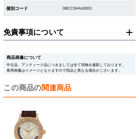
新宿店
大阪心斎橋店
個別コード
0BCCSHAU0001
買取サロン
免責事項について
GINZA RASIN公式ブログ
※新品・未使用品の商品画像は、同一モデルの画像を使用し掲載致しておりま
す。
商品画像について
メーカー保護シールの有無に個体差がございますのでご了承下さいませ。
WEBマガジン
買取ブログ
また、メーカーにてマイナーチェンジがなされる場合がございますが、在庫品
中古品、アンティーク品につきましては全て現物を撮影しております。
の仕様で販売させていただきますので予めご了承の程お願いいたします。
着用画像はイメージとなりますので現品と異なる場合がございます。
尚、中古品、アンティーク品につきましては現品を撮影しております。
※光の加減やモニターの設定により、実際の商品と色目が異なる場合がござい
この商品の
ます。
関連商品
SNS・動画
※シリアルナンバーや限定番号につきましては、プライバシーの関係上WEBへ
の掲載を控えております。
またお電話でお問い合わせ頂きましてもお答えできません。
※当店では店頭販売も行っております為、サイトでのご注文と店頭処理との時
間差で在庫切れになる場合がございます。
For Overseas Customers
予めご了承くださいませ。
また、ご来店にてご購入を希望される場合にも、事前に在庫の確認をお電話か
メールにてお問い合わせいただけますようお願いいたします。
English
简体中文