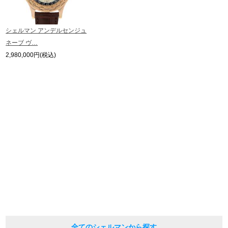
※アンティーク品やユーズド品の場合、外装および内部機械に代替部品を使用
している場合がございます。
※表示の定価は、入荷時の価格となっております。
繁體中文
한국어
シェルマン アンデルセンジュ
現在の定価と異なる場合がございますのでご了承くださいませ。
ネーブ ヴ…
2,980,000円(税込)
ภาษาไทย
全てのシェルマンから探す