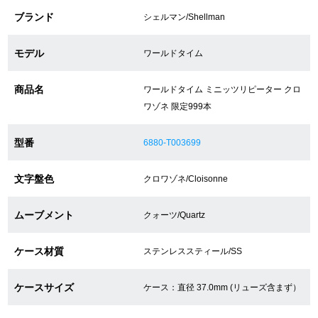
ブランド
シェルマン/Shellman
ショップサービス
モデル
ワールドタイム
保証・アフターサービス
商品名
ワールドタイム ミニッツリピーター クロ
ワゾネ 限定999本
ラッピングサービス
腕時計サイズ調整サービス
型番
6880-T003699
店舗受け取りサービス
文字盤色
クロワゾネ/Cloisonne
店舗取り寄せサービス
ムーブメント
クォーツ/Quartz
ケース材質
ステンレススティール/SS
買取・下取りをご希望の方
ケースサイズ
ケース：直径 37.0mm (リューズ含まず）
買取・下取りはこちら