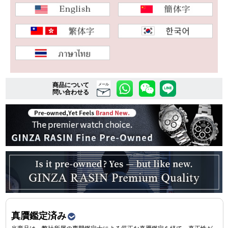
複数条件で商品を絞り込む
詳細検索はこちら
商品について
メール
問い合わせる
ご利用ガイド
GINZA RASINのプレミアムクオリティについて
送料・お支払方法
ショッピングローンの流れ
よくある質問
お問い合わせ
真贋鑑定済み