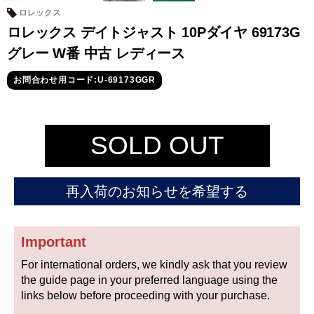
セイコー
ロレックス
ロレックス デイトジャスト 10Pダイヤ 69173G
グレー W番 中古 レディース
お問合わせ用コード:U-69173GGR
ヴァシュロン
チューダー
パネライ
SOLD OUT
コンスタンタン
再入荷のお知らせを希望する
商品の状態から探す
新品
未使用品
Important
For international orders, we kindly ask that you review
中古品
アンティーク品
the guide page in your preferred language using the
links below before proceeding with your purchase.
WEB限定品
SALE