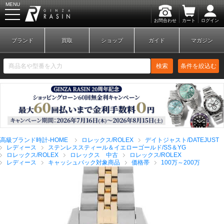
MENU
お問合わせ
カート
ログイン
GINZA RASIN
ブランド
買取
ショップ
ガイド
マガジン
検索
条件を絞込む
新規会員登録
ログイン
高級ブランド時計-HOME
ロレックス/ROLEX
デイトジャスト/DATEJUST
ブランドから探す
レディース
ステンレススティール＆イエローゴールド/SS＆YG
ロレックス/ROLEX
ロレックス 中古
ロレックス/ROLEX
レディース
キャッシュバック対象商品
価格帯
100万～200万