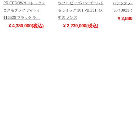
PRICEDOWN ロレックス
ウブロ ビッグバン ゴールド
パテックフィ
コスモグラフ デイトナ
セラミック 301.PB.131.RX
ラバ 3923R
116520 ブラック ラ…
中古 メンズ
¥ 2,880
¥ 4,380,000(税込)
¥ 2,230,000(税込)