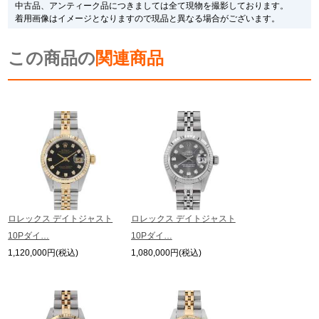
また、メーカーにてマイナーチェンジがなされる場合がございますが、在庫品
中古品、アンティーク品につきましては全て現物を撮影しております。
の仕様で販売させていただきますので予めご了承の程お願いいたします。
着用画像はイメージとなりますので現品と異なる場合がございます。
尚、中古品、アンティーク品につきましては現品を撮影しております。
※光の加減やモニターの設定により、実際の商品と色目が異なる場合がござい
この商品の
ます。
関連商品
※シリアルナンバーや限定番号につきましては、プライバシーの関係上WEBへ
の掲載を控えております。
またお電話でお問い合わせ頂きましてもお答えできません。
※当店では店頭販売も行っております為、サイトでのご注文と店頭処理との時
間差で在庫切れになる場合がございます。
予めご了承くださいませ。
また、ご来店にてご購入を希望される場合にも、事前に在庫の確認をお電話か
メールにてお問い合わせいただけますようお願いいたします。
※アンティーク品やユーズド品の場合、外装および内部機械に代替部品を使用
している場合がございます。
※表示の定価は、入荷時の価格となっております。
ロレックス デイトジャスト
ロレックス デイトジャスト
現在の定価と異なる場合がございますのでご了承くださいませ。
10Pダイ…
10Pダイ…
1,120,000円(税込)
1,080,000円(税込)