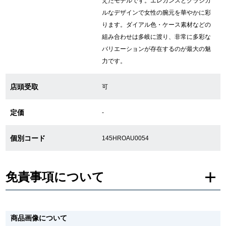
えたモデルです。エレガンスとクラシカ
ルなデザインで女性の腕元を華やかに彩
繁體中文
한국어
ります。ダイアル色・ケース素材などの
組み合わせは多岐に渡り、非常に多彩な
バリエーションが存在するのが最大の魅
ภาษาไทย
力です。
店頭受取
可
定価
-
個別コード
145HROAU0054
免責事項について
※新品・未使用品の商品画像は、同一モデルの画像を使用し掲載致しておりま
す。
商品画像について
メーカー保護シールの有無に個体差がございますのでご了承下さいませ。