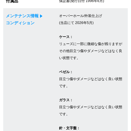
付属品
保証書(発行日付 1996年6月)
メンテナンス情報
オーバーホール/外装仕上げ
GINZA RASINについて
コンディション
(当店にて 2026年5月)
お客様の声・口コミ
ケース：
リューズに一部に微細な傷が残りますが
GINZA RASINの中古腕時計について
その他目立つ傷やダメージなどはなく良
い状態です。
スタッフフォト
ベゼル：
受賞歴
目立つ傷やダメージなどはなく良い状態
です。
求人情報
ガラス：
目立つ傷やダメージなどはなく良い状態
店舗情報
です。
銀座中央通り店
銀座本店
針・文字盤：