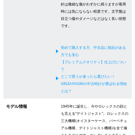
針は微細な傷がわずかに残りますが着用
新宿店
大阪心斎橋店
時には気にならない程度です。文字盤は
目立つ傷やダメージなどはなく良い状態
買取サロン
です。
GINZA RASIN公式ブログ
初めて購入する方、中古品に抵抗がある
方でも安心
WEBマガジン
買取ブログ
【プレミアムクオリティ】仕上げについ
て
どこで買うか迷ったら選びたい！
SNS・動画
GINZA RASINの中古時計が選ばれる理由
とは？
モデル情報
1945年に誕生し、今やロレックスの顔と
も言える"デイトジャスト"。ロレックスの
For Overseas Customers
三大機構(オイスターケース、パーペチュ
アル機構、デイトジャスト機構)を全て備
English
简体中文