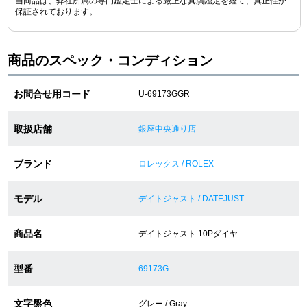
当商品は、弊社所属の専門鑑定士による厳正な真贋鑑定を経て、真正性が
保証されております。
ショップサービス
商品のスペック・コンディション
保証・アフターサービス
お問合せ用コード
U-69173GGR
ラッピングサービス
取扱店舗
銀座中央通り店
腕時計サイズ調整サービス
ブランド
ロレックス / ROLEX
店舗受け取りサービス
モデル
店舗取り寄せサービス
デイトジャスト / DATEJUST
商品名
デイトジャスト 10Pダイヤ
買取・下取りをご希望の方
型番
69173G
買取・下取りはこちら
文字盤色
グレー / Gray