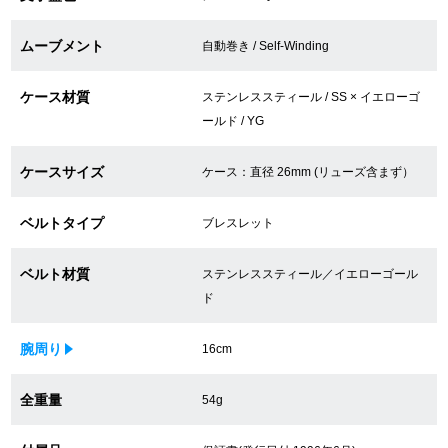
買取専門サロン
ムーブメント
自動巻き / Self-Winding
買取ご成約者様限定5万円クーポン
ケース材質
ステンレススティール / SS × イエローゴ
75%以上保証！中古商品高価買戻し
ールド / YG
ケースサイズ
ケース：直径 26mm (リューズ含まず）
修理・メンテナンスをご希望の方
ベルトタイプ
ブレスレット
修理依頼をする
ベルト材質
ステンレススティール／イエローゴール
修理・メンテンナンスについて
ド
オーバーホールについて
腕周り
16cm
外装仕上げについて
全重量
54g
電池交換について