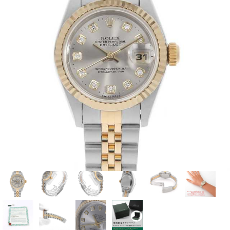
全てのブランドを見
ロレックス
パテック
る
フィリップ
オーデマピゲ
ウブロ
カルティエ
グランド
オメガ
IWC