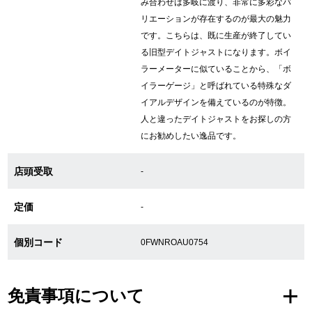
み合わせは多岐に渡り、非常に多彩なバ
新宿店
大阪心斎橋店
リエーションが存在するのが最大の魅力
です。こちらは、既に生産が終了してい
買取サロン
る旧型デイトジャストになります。ボイ
ラーメーターに似ていることから、「ボ
イラーゲージ」と呼ばれている特殊なダ
イアルデザインを備えているのが特徴。
GINZA RASIN公式ブログ
人と違ったデイトジャストをお探しの方
にお勧めしたい逸品です。
WEBマガジン
買取ブログ
店頭受取
-
SNS・動画
定価
-
個別コード
0FWNROAU0754
For Overseas Customers
免責事項について
English
简体中文