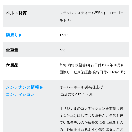
買取専門サロン
ベルト材質
ステンレススティール/SS×イエローゴー
ルド/YG
買取ご成約者様限定5万円クーポン
75%以上保証！中古商品高価買戻し
腕周り
16cm
全重量
53g
修理・メンテナンスをご希望の方
付属品
外箱/内箱/保証書(発行日付1987年10月)/
国際サービス保証書(発行日付2007年9月)
修理依頼をする
メンテナンス情報
オーバーホール/外装仕上げ
修理・メンテンナンスについて
コンディション
(当店にて2021年2月)
オーバーホールについて
オリジナルのコンディションを重視し過
外装仕上げについて
度な仕上げはしておりません。年代を経
ているモデルのため外装に傷は残るもの
電池交換について
の、外観を損ねるような傷や腐食はござ