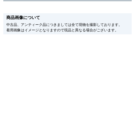
※新品・未使用品の商品画像は、同一モデルの画像を使用し掲載致しておりま
す。
繁體中文
한국어
商品画像について
メーカー保護シールの有無に個体差がございますのでご了承下さいませ。
また、メーカーにてマイナーチェンジがなされる場合がございますが、在庫品
中古品、アンティーク品につきましては全て現物を撮影しております。
の仕様で販売させていただきますので予めご了承の程お願いいたします。
着用画像はイメージとなりますので現品と異なる場合がございます。
尚、中古品、アンティーク品につきましては現品を撮影しております。
ภาษาไทย
※光の加減やモニターの設定により、実際の商品と色目が異なる場合がござい
ます。
※シリアルナンバーや限定番号につきましては、プライバシーの関係上WEBへ
の掲載を控えております。
またお電話でお問い合わせ頂きましてもお答えできません。
※当店では店頭販売も行っております為、サイトでのご注文と店頭処理との時
間差で在庫切れになる場合がございます。
予めご了承くださいませ。
また、ご来店にてご購入を希望される場合にも、事前に在庫の確認をお電話か
メールにてお問い合わせいただけますようお願いいたします。
※アンティーク品やユーズド品の場合、外装および内部機械に代替部品を使用
している場合がございます。
※表示の定価は、入荷時の価格となっております。
現在の定価と異なる場合がございますのでご了承くださいませ。