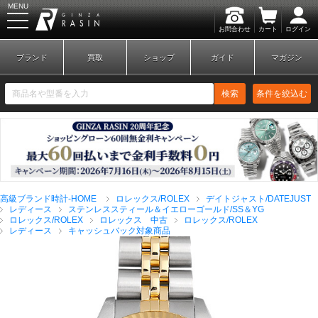
MENU
お問合わせ
カート
ログイン
GINZA RASIN
ブランド
買取
ショップ
ガイド
マガジン
検索
条件を絞込む
新規会員登録
ログイン
高級ブランド時計-HOME
ロレックス/ROLEX
デイトジャスト/DATEJUST
ブランドから探す
レディース
ステンレススティール＆イエローゴールド/SS＆YG
ロレックス/ROLEX
ロレックス 中古
ロレックス/ROLEX
レディース
キャッシュバック対象商品