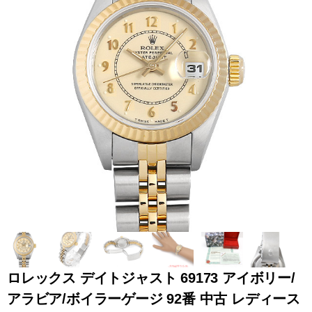
全てのブランドを見
ロレックス
パテック
る
フィリップ
オーデマピゲ
ウブロ
カルティエ
ロレックス デイトジャスト 69173 アイボリー/
アラビア/ボイラーゲージ 92番 中古 レディース
グランド
オメガ
IWC