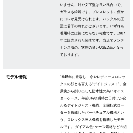
いません。針や文字盤は良い風合いで、
ガラスも綺麗です。ブレスレットに僅か
GINZA RASINについて
にヨレが見受けられます。バックルの王
冠に若干の薄れがございます。いずれも
着用時には気にならない程度です。1987
お客様の声・口コミ
年に販売された個体です。当店でメンテ
ナンス済の、状態の良いUSED品となっ
GINZA RASINの中古腕時計について
ております。
スタッフフォト
受賞歴
モデル情報
1945年に登場し、今やレディースロレッ
クスの顔とも言える“デイトジャスト”。金
求人情報
属塊から削り出した防水性の高いオイス
ターケース、午前0時頃瞬時に日付けが変
わるデイトジャスト機構、全回転式ロー
店舗情報
ターを搭載したパーペチュアル機構とい
う、ロレックス三大機構を搭載したモデ
銀座中央通り店
銀座本店
ルです。 ダイアル色･ケース素材などの組