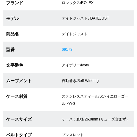
ブランド
ロレックス/ROLEX
ショップサービス
モデル
デイトジャスト / DATEJUST
保証・アフターサービス
商品名
デイトジャスト
ラッピングサービス
型番
69173
腕時計サイズ調整サービス
文字盤色
アイボリー/Ivory
店舗受け取りサービス
ムーブメント
自動巻き/Self-Winding
店舗取り寄せサービス
ケース材質
ステンレススティール/SS×イエローゴー
ルド/YG
買取・下取りをご希望の方
ケースサイズ
ケース：直径 26.0mm (リューズ含まず）
買取・下取りはこちら
ベルトタイプ
ブレスレット