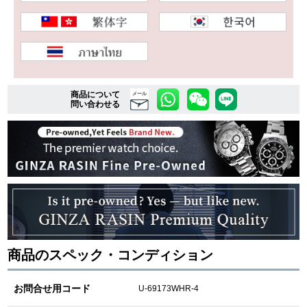
複数条件で商品を絞り込む
詳細検索はこちら
商品について
メール
問い合わせる
ご利用ガイド
GINZA RASINのプレミアムクオリティについて
送料・お支払方法
ショッピングローンの流れ
商品のスペック・コンディション
よくある質問
お問い合わせ
お問合せ用コード
U-69173WHR-4