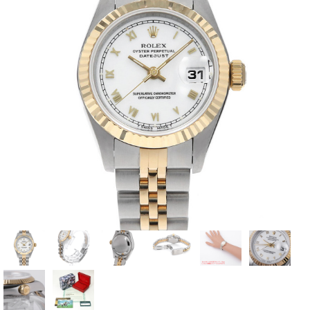
全てのブランドを見
ロレックス
パテック
る
フィリップ
オーデマピゲ
ウブロ
カルティエ
グランド
オメガ
IWC