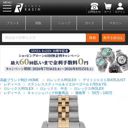
MENU
お問合わせ
カート
ログイン
GINZA RASIN
ブランド
買取
ショップ
ガイド
マガジン
検索
条件を絞込む
新規会員登録
ログイン
高級ブランド時計-HOME
ロレックス/ROLEX
デイトジャスト/DATEJUST
ブランドから探す
レディース
ステンレススティール＆イエローゴールド/SS＆YG
ロレックス/ROLEX
ロレックス 中古
ロレックス/ROLEX
レディース
キャッシュバック対象商品
価格帯
50万～100万