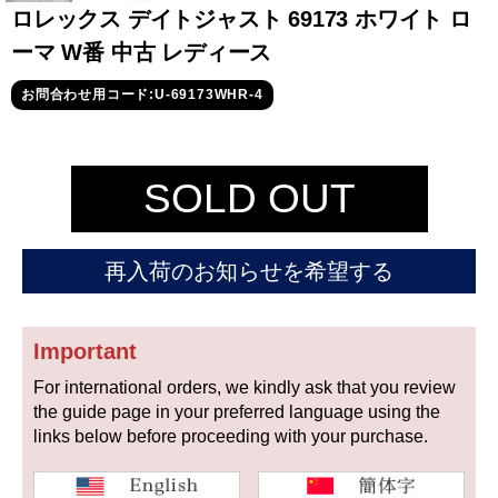
セイコー
ロレックス デイトジャスト 69173 ホワイト ロ
ーマ W番 中古 レディース
お問合わせ用コード:U-69173WHR-4
SOLD OUT
ヴァシュロン
チューダー
パネライ
コンスタンタン
再入荷のお知らせを希望する
商品の状態から探す
Important
新品
未使用品
For international orders, we kindly ask that you review
the guide page in your preferred language using the
中古品
アンティーク品
links below before proceeding with your purchase.
WEB限定品
SALE