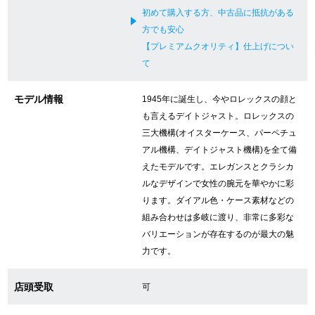
初めて購入する方、中古品に抵抗がある
新宿店
大阪心斎橋店
方でも安心
【プレミアムクオリティ】仕上げについ
買取サロン
て
モデル情報
1945年に誕生し、今やロレックスの顔と
GINZA RASIN公式ブログ
も言えるデイトジャスト。ロレックスの
三大機構(オイスターケース、パーペチュ
WEBマガジン
買取ブログ
アル機構、デイトジャスト機構)を全て備
えたモデルです。エレガンスとクラシカ
ルなデザインで女性の腕元を華やかに彩
SNS・動画
ります。ダイアル色・ケース素材などの
組み合わせは多岐に渡り、非常に多彩な
バリエーションが存在するのが最大の魅
力です。
For Overseas Customers
店頭受取
可
English
简体中文