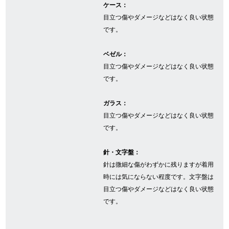
ケース：
目立つ傷やダメージなどはなく良い状態
です。
GINZA RASINについて
ベゼル：
お客様の声・口コミ
目立つ傷やダメージなどはなく良い状態
です。
GINZA RASINの中古腕時計について
ガラス：
スタッフフォト
目立つ傷やダメージなどはなく良い状態
です。
受賞歴
求人情報
針・文字盤：
針は微細な傷がわずかに残りますが着用
時には気にならない程度です。文字盤は
目立つ傷やダメージなどはなく良い状態
店舗情報
です。
銀座中央通り店
銀座本店