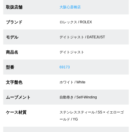
取扱店舗
大阪心斎橋店
ショップサービス
ブランド
ロレックス / ROLEX
保証・アフターサービス
モデル
デイトジャスト / DATEJUST
ラッピングサービス
商品名
デイトジャスト
腕時計サイズ調整サービス
型番
69173
店舗受け取りサービス
文字盤色
ホワイト / White
店舗取り寄せサービス
ムーブメント
自動巻き / Self-Winding
買取・下取りをご希望の方
ケース材質
ステンレススティール / SS × イエローゴ
ールド / YG
買取・下取りはこちら