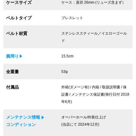
ケースサイズ
ケース：直径 26mm (リューズ含まず）
買取専門サロン
ベルトタイプ
ブレスレット
買取ご成約者様限定5万円クーポン
ベルト材質
ステンレススティール／イエローゴール
75%以上保証！中古商品高価買戻し
ド
腕周り
15.5cm
修理・メンテナンスをご希望の方
全重量
53g
修理依頼をする
付属品
外箱(ダメージ有) / 内箱 / 取扱説明書 / 保
修理・メンテンナンスについて
証書 / メンテナンス保証書(発行日付 2018
年6月)
オーバーホールについて
メンテナンス情報
オーバーホール/外装仕上げ
外装仕上げについて
コンディション
(当店にて 2024年12月)
電池交換について