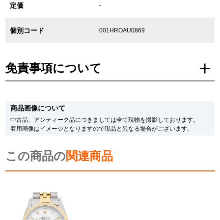
定価
-
繁體中文
한국어
個別コード
001HROAU0869
ภาษาไทย
免責事項について
※新品・未使用品の商品画像は、同一モデルの画像を使用し掲載致しておりま
す。
商品画像について
メーカー保護シールの有無に個体差がございますのでご了承下さいませ。
また、メーカーにてマイナーチェンジがなされる場合がございますが、在庫品
中古品、アンティーク品につきましては全て現物を撮影しております。
の仕様で販売させていただきますので予めご了承の程お願いいたします。
着用画像はイメージとなりますので現品と異なる場合がございます。
尚、中古品、アンティーク品につきましては現品を撮影しております。
※光の加減やモニターの設定により、実際の商品と色目が異なる場合がござい
この商品の
ます。
関連商品
※シリアルナンバーや限定番号につきましては、プライバシーの関係上WEBへ
の掲載を控えております。
またお電話でお問い合わせ頂きましてもお答えできません。
※当店では店頭販売も行っております為、サイトでのご注文と店頭処理との時
間差で在庫切れになる場合がございます。
予めご了承くださいませ。
また、ご来店にてご購入を希望される場合にも、事前に在庫の確認をお電話か