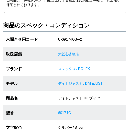
当商品は、弊社所属の専門鑑定士による厳正な真贋鑑定を経て、真正性が
保証されております。
ショップサービス
商品のスペック・コンディション
保証・アフターサービス
お問合せ用コード
U-69174GSV-2
ラッピングサービス
取扱店舗
大阪心斎橋店
腕時計サイズ調整サービス
ブランド
ロレックス / ROLEX
店舗受け取りサービス
モデル
店舗取り寄せサービス
デイトジャスト / DATEJUST
商品名
デイトジャスト 10Pダイヤ
買取・下取りをご希望の方
型番
69174G
買取・下取りはこちら
文字盤色
シルバー / Silver