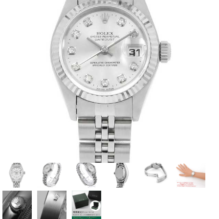
全てのブランドを見
ロレックス
パテック
る
フィリップ
オーデマピゲ
ウブロ
カルティエ
グランド
オメガ
IWC