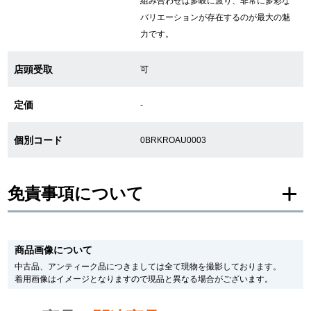
組み合わせは多岐に渡り、非常に多彩な
バリエーションが存在するのが最大の魅
繁體中文
한국어
力です。
店頭受取
可
ภาษาไทย
定価
-
個別コード
0BRKROAU0003
免責事項について
※新品・未使用品の商品画像は、同一モデルの画像を使用し掲載致しておりま
す。
商品画像について
メーカー保護シールの有無に個体差がございますのでご了承下さいませ。
また、メーカーにてマイナーチェンジがなされる場合がございますが、在庫品
中古品、アンティーク品につきましては全て現物を撮影しております。
の仕様で販売させていただきますので予めご了承の程お願いいたします。
着用画像はイメージとなりますので現品と異なる場合がございます。
尚、中古品、アンティーク品につきましては現品を撮影しております。
※光の加減やモニターの設定により、実際の商品と色目が異なる場合がござい