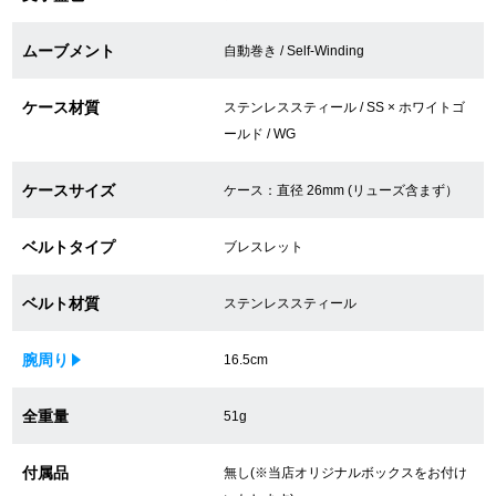
買取専門サロン
ムーブメント
自動巻き / Self-Winding
買取ご成約者様限定5万円クーポン
ケース材質
ステンレススティール / SS × ホワイトゴ
75%以上保証！中古商品高価買戻し
ールド / WG
ケースサイズ
ケース：直径 26mm (リューズ含まず）
修理・メンテナンスをご希望の方
ベルトタイプ
ブレスレット
修理依頼をする
ベルト材質
ステンレススティール
修理・メンテンナンスについて
腕周り
16.5cm
オーバーホールについて
全重量
51g
外装仕上げについて
付属品
無し(※当店オリジナルボックスをお付け
電池交換について