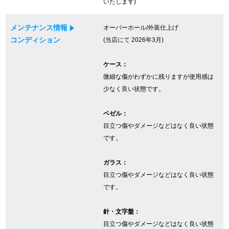
いたします)
メンテナンス情報
オーバーホール/外装仕上げ
GINZA RASINについて
コンディション
(当店にて 2026年3月)
お客様の声・口コミ
ケース：
微細な傷がわずかに残りますが使用感は
GINZA RASINの中古腕時計について
少なく良い状態です。
スタッフフォト
ベゼル：
目立つ傷やダメージなどはなく良い状態
受賞歴
です。
求人情報
ガラス：
目立つ傷やダメージなどはなく良い状態
です。
店舗情報
針・文字盤：
銀座中央通り店
銀座本店
目立つ傷やダメージなどはなく良い状態