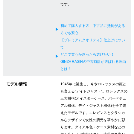
です。
新宿店
大阪心斎橋店
買取サロン
初めて購入する方、中古品に抵抗がある
方でも安心
【プレミアムクオリティ】仕上げについ
GINZA RASIN公式ブログ
て
どこで買うか迷ったら選びたい！
WEBマガジン
買取ブログ
GINZA RASINの中古時計が選ばれる理由
とは？
SNS・動画
モデル情報
1945年に誕生し、今やロレックスの顔と
も言える"デイトジャスト"。ロレックスの
三大機構(オイスターケース、パーペチュ
アル機構、デイトジャスト機構)を全て備
えたモデルです。エレガンスとクラシカ
For Overseas Customers
ルなデザインで女性の腕元を華やかに彩
ります。ダイアル色・ケース素材などの
English
简体中文