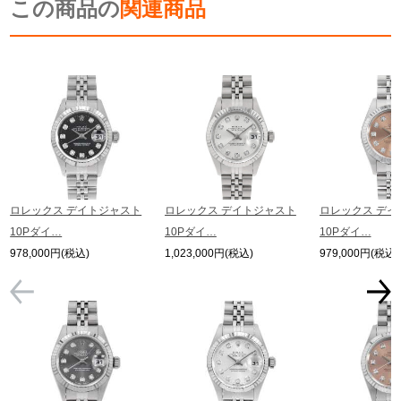
この商品の
ます。
関連商品
※シリアルナンバーや限定番号につきましては、プライバシーの関係上WEBへ
の掲載を控えております。
またお電話でお問い合わせ頂きましてもお答えできません。
※当店では店頭販売も行っております為、サイトでのご注文と店頭処理との時
間差で在庫切れになる場合がございます。
予めご了承くださいませ。
また、ご来店にてご購入を希望される場合にも、事前に在庫の確認をお電話か
メールにてお問い合わせいただけますようお願いいたします。
※アンティーク品やユーズド品の場合、外装および内部機械に代替部品を使用
している場合がございます。
※表示の定価は、入荷時の価格となっております。
ロレックス デイトジャスト
ロレックス デイトジャスト
ロレックス デイ
現在の定価と異なる場合がございますのでご了承くださいませ。
10Pダイ…
10Pダイ…
10Pダイ…
978,000円(税込)
1,023,000円(税込)
979,000円(税込)