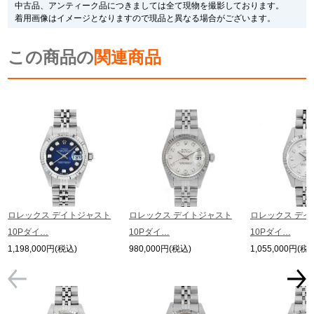
また、メーカーにてマイナーチェンジがなされる場合がございますが、在庫品
中古品、アンティーク品につきましては全て現物を撮影しております。
の仕様で販売させていただきますので予めご了承の程お願いいたします。
着用画像はイメージとなりますので現品と異なる場合がございます。
尚、中古品、アンティーク品につきましては現品を撮影しております。
※光の加減やモニターの設定により、実際の商品と色目が異なる場合がござい
この商品の
ます。
関連商品
※シリアルナンバーや限定番号につきましては、プライバシーの関係上WEBへ
の掲載を控えております。
またお電話でお問い合わせ頂きましてもお答えできません。
※当店では店頭販売も行っております為、サイトでのご注文と店頭処理との時
間差で在庫切れになる場合がございます。
予めご了承くださいませ。
また、ご来店にてご購入を希望される場合にも、事前に在庫の確認をお電話か
メールにてお問い合わせいただけますようお願いいたします。
※アンティーク品やユーズド品の場合、外装および内部機械に代替部品を使用
している場合がございます。
※表示の定価は、入荷時の価格となっております。
ロレックス デイトジャスト
ロレックス デイトジャスト
ロレックス デイ
現在の定価と異なる場合がございますのでご了承くださいませ。
10Pダイ…
10Pダイ…
10Pダイ…
1,198,000円(税込)
980,000円(税込)
1,055,000円(税