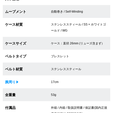
買取専門サロン
ムーブメント
自動巻き / Self-Winding
買取ご成約者様限定5万円クーポン
ケース材質
ステンレススティール / SS × ホワイトゴ
75%以上保証！中古商品高価買戻し
ールド / WG
ケースサイズ
ケース：直径 26mm (リューズ含まず）
修理・メンテナンスをご希望の方
ベルトタイプ
ブレスレット
修理依頼をする
ベルト材質
ステンレススティール
修理・メンテンナンスについて
腕周り
17cm
オーバーホールについて
全重量
53g
外装仕上げについて
付属品
外箱 / 内箱 / 取扱説明書 / 保証書(国内正規
電池交換について