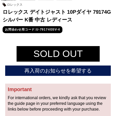
セイコー
ロレックス
ロレックス デイトジャスト 10Pダイヤ 79174G
シルバー K番 中古 レディース
お問合わせ用コード:U-79174GSV-4
ヴァシュロン
チューダー
パネライ
SOLD OUT
コンスタンタン
再入荷のお知らせを希望する
商品の状態から探す
新品
未使用品
Important
For international orders, we kindly ask that you review
中古品
アンティーク品
the guide page in your preferred language using the
links below before proceeding with your purchase.
WEB限定品
SALE