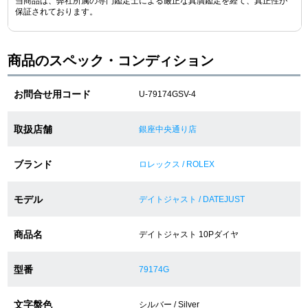
当商品は、弊社所属の専門鑑定士による厳正な真贋鑑定を経て、真正性が
保証されております。
ショップサービス
商品のスペック・コンディション
保証・アフターサービス
お問合せ用コード
U-79174GSV-4
ラッピングサービス
取扱店舗
銀座中央通り店
腕時計サイズ調整サービス
ブランド
ロレックス / ROLEX
店舗受け取りサービス
モデル
店舗取り寄せサービス
デイトジャスト / DATEJUST
商品名
デイトジャスト 10Pダイヤ
買取・下取りをご希望の方
型番
79174G
買取・下取りはこちら
文字盤色
シルバー / Silver