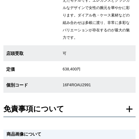
えたモデルです。エレガンスとクラシカ
ルなデザインで女性の腕元を華やかに彩
繁體中文
한국어
ります。ダイアル色・ケース素材などの
組み合わせは多岐に渡り、非常に多彩な
バリエーションが存在するのが最大の魅
ภาษาไทย
力です。
店頭受取
可
定価
638,400円
個別コード
16F4ROAU2991
免責事項について
※新品・未使用品の商品画像は、同一モデルの画像を使用し掲載致しておりま
す。
商品画像について
メーカー保護シールの有無に個体差がございますのでご了承下さいませ。