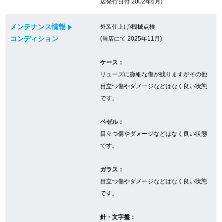
店発行日付 2002年6月)
メンテナンス情報
外装仕上げ/機械点検
GINZA RASINについて
コンディション
(当店にて 2025年11月)
お客様の声・口コミ
ケース：
リューズに微細な傷が残りますがその他
GINZA RASINの中古腕時計について
目立つ傷やダメージなどはなく良い状態
です。
スタッフフォト
ベゼル：
受賞歴
目立つ傷やダメージなどはなく良い状態
です。
求人情報
ガラス：
目立つ傷やダメージなどはなく良い状態
店舗情報
です。
銀座中央通り店
銀座本店
針・文字盤：