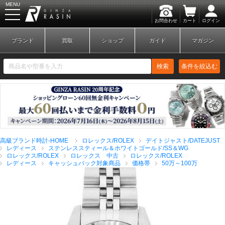
MENU
お問合わせ
カート
ログイン
GINZA RASIN
ブランド
買取
ショップ
ガイド
マガジン
検索
条件を絞込む
新規会員登録
ログイン
高級ブランド時計-HOME
ロレックス/ROLEX
デイトジャスト/DATEJUST
ブランドから探す
レディース
ステンレススティール＆ホワイトゴールド/SS＆WG
ロレックス/ROLEX
ロレックス 中古
ロレックス/ROLEX
レディース
キャッシュバック対象商品
価格帯
50万～100万