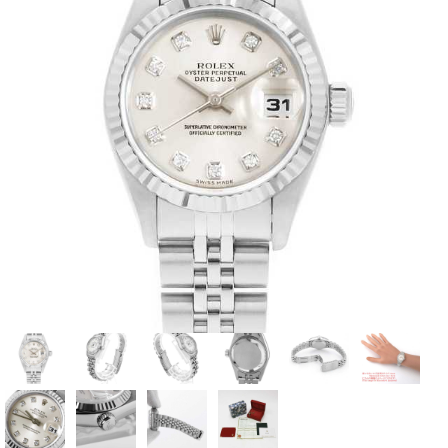
全てのブランドを見
ロレックス
パテック
る
フィリップ
オーデマピゲ
ウブロ
カルティエ
グランド
オメガ
IWC