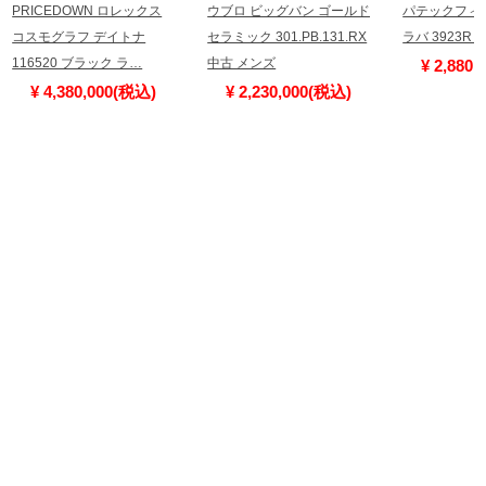
PRICEDOWN ロレックス
ウブロ ビッグバン ゴールド
パテックフィ
コスモグラフ デイトナ
セラミック 301.PB.131.RX
ラバ 3923R
116520 ブラック ラ…
中古 メンズ
¥ 2,880
¥ 4,380,000(税込)
¥ 2,230,000(税込)