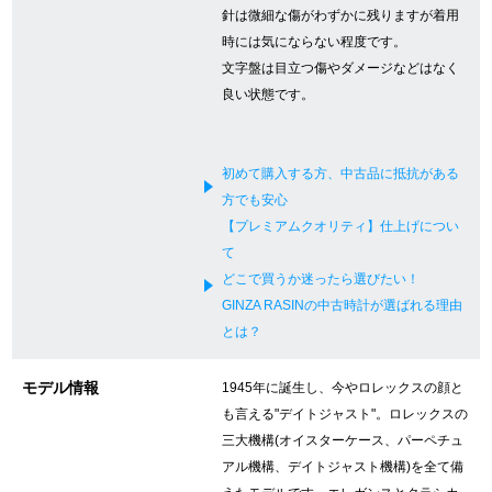
針は微細な傷がわずかに残りますが着用
新宿店
大阪心斎橋店
時には気にならない程度です。
文字盤は目立つ傷やダメージなどはなく
買取サロン
良い状態です。
GINZA RASIN公式ブログ
初めて購入する方、中古品に抵抗がある
方でも安心
WEBマガジン
買取ブログ
【プレミアムクオリティ】仕上げについ
て
どこで買うか迷ったら選びたい！
SNS・動画
GINZA RASINの中古時計が選ばれる理由
とは？
モデル情報
1945年に誕生し、今やロレックスの顔と
も言える"デイトジャスト"。ロレックスの
For Overseas Customers
三大機構(オイスターケース、パーペチュ
アル機構、デイトジャスト機構)を全て備
English
简体中文