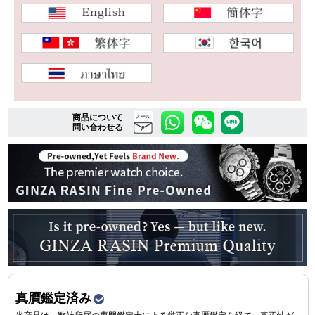
複数条件で商品を絞り込む
詳細検索はこちら
商品について
メール
問い合わせる
ご利用ガイド
GINZA RASINのプレミアムクオリティについて
送料・お支払方法
ショッピングローンの流れ
よくある質問
お問い合わせ
真贋鑑定済み