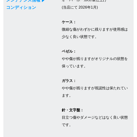
コンディション
(当店にて 2026年1月)
GINZA RASINについて
ケース：
微細な傷がわずかに残りますが使用感は
お客様の声・口コミ
少なく良い状態です。
GINZA RASINの中古腕時計について
ベゼル：
やや傷が残りますがオリジナルの状態を
スタッフフォト
保っています。
受賞歴
ガラス：
やや傷が残りますが視認性は保たれてい
求人情報
ます。
針・文字盤：
店舗情報
目立つ傷やダメージなどはなく良い状態
です。
銀座中央通り店
銀座本店