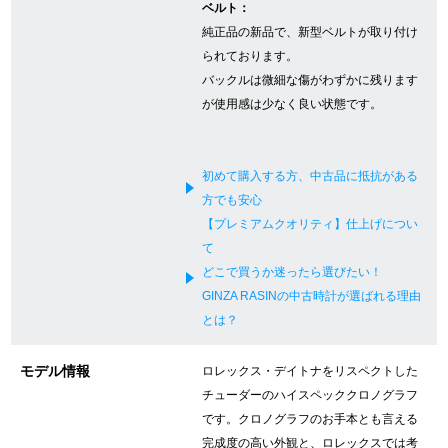
ベルト：
新宿店
大阪心斎橋店
純正品の新品で、新型ベルトが取り付け
られております。
買取サロン
バックルは微細な傷がわずかに残ります
が使用感は少なく良い状態です。
GINZA RASIN公式ブログ
初めて購入する方、中古品に抵抗がある
WEBマガジン
買取ブログ
方でも安心
【プレミアムクオリティ】仕上げについ
て
どこで買うか迷ったら選びたい！
SNS・動画
GINZA RASINの中古時計が選ばれる理由
とは？
モデル情報
ロレックス・デイトナをリスペクトした
For Overseas Customers
チューダーのハイスペッククロノグラフ
です。クロノグラフのお手本とも言える
English
简体中文
完成度の高い外観と、ロレックスでは考