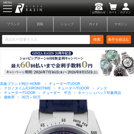
MENU
お問合わせ
カート
ログイン
GINZA RASIN
ブランド
買取
ショップ
ガイド
マガジン
検索
条件を絞込む
新規会員登録
ログイン
高級ブランド時計-HOME
チューダー/TUDOR
ブランドから探す
クロノタイム/CHRONOTIME
チューダー/TUDOR
メンズ
チューダー/TUDOR
チューダー 中古
キャッシュバック対象商品
価格帯
30万～50万