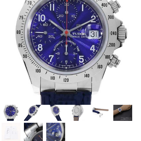
全てのブランドを見
ロレックス
パテック
る
フィリップ
オーデマピゲ
ウブロ
カルティエ
グランド
オメガ
IWC