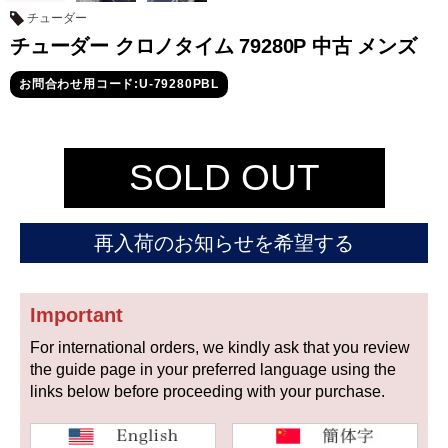
セイコー
チューダー
チューダー クロノタイム 79280P 中古 メンズ
お問合わせ用コード:U-79280PBL
SOLD OUT
ヴァシュロン
チューダー
パネライ
コンスタンタン
再入荷のお知らせを希望する
商品の状態から探す
Important
新品
未使用品
For international orders, we kindly ask that you review
the guide page in your preferred language using the
中古品
アンティーク品
links below before proceeding with your purchase.
WEB限定品
SALE