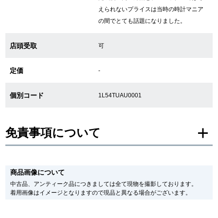
えられないプライスは当時の時計マニア
の間でとても話題になりました。
繁體中文
한국어
店頭受取
可
ภาษาไทย
定価
-
個別コード
1L54TUAU0001
免責事項について
※新品・未使用品の商品画像は、同一モデルの画像を使用し掲載致しておりま
す。
商品画像について
メーカー保護シールの有無に個体差がございますのでご了承下さいませ。
また、メーカーにてマイナーチェンジがなされる場合がございますが、在庫品
中古品、アンティーク品につきましては全て現物を撮影しております。
の仕様で販売させていただきますので予めご了承の程お願いいたします。
着用画像はイメージとなりますので現品と異なる場合がございます。
尚、中古品、アンティーク品につきましては現品を撮影しております。
※光の加減やモニターの設定により、実際の商品と色目が異なる場合がござい
ます。