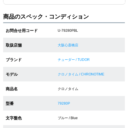
商品のスペック・コンディション
ショップサービス
お問合せ用コード
U-79280PBL
保証・アフターサービス
ラッピングサービス
取扱店舗
大阪心斎橋店
腕時計サイズ調整サービス
ブランド
チューダー / TUDOR
店舗受け取りサービス
モデル
クロノタイム / CHRONOTIME
店舗取り寄せサービス
商品名
クロノタイム
型番
79280P
買取・下取りをご希望の方
文字盤色
ブルー / Blue
買取・下取りはこちら