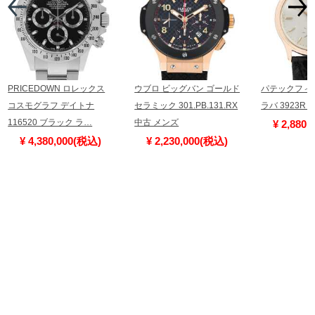
PRICEDOWN ロレックス
ウブロ ビッグバン ゴールド
パテックフィ
コスモグラフ デイトナ
セラミック 301.PB.131.RX
ラバ 3923R
116520 ブラック ラ…
中古 メンズ
¥ 2,880
¥ 4,380,000(税込)
¥ 2,230,000(税込)