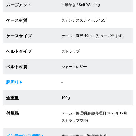
ムーブメント
自動巻き / Self-Winding
買取専門サロン
ケース材質
ステンレススティール / SS
買取ご成約者様限定5万円クーポン
75%以上保証！中古商品高価買戻し
ケースサイズ
ケース：直径 40mm (リューズ含まず）
ベルトタイプ
ストラップ
修理・メンテナンスをご希望の方
ベルト材質
シャークレザー
修理依頼をする
腕周り
-
修理・メンテンナンスについて
全重量
100g
オーバーホールについて
付属品
メーカー修理明細書(修理日 2025年12月
外装仕上げについて
ストラップ交換)
電池交換について
メンテナンス情報
オーバーホール/外装仕上げ