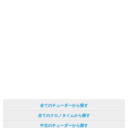
※シリアルナンバーや限定番号につきましては、プライバシーの関係上WEBへ
の掲載を控えております。
またお電話でお問い合わせ頂きましてもお答えできません。
※当店では店頭販売も行っております為、サイトでのご注文と店頭処理との時
間差で在庫切れになる場合がございます。
予めご了承くださいませ。
また、ご来店にてご購入を希望される場合にも、事前に在庫の確認をお電話か
メールにてお問い合わせいただけますようお願いいたします。
※アンティーク品やユーズド品の場合、外装および内部機械に代替部品を使用
している場合がございます。
※表示の定価は、入荷時の価格となっております。
現在の定価と異なる場合がございますのでご了承くださいませ。
全てのチューダーから探す
全てのクロノタイムから探す
中古のチューダーから探す