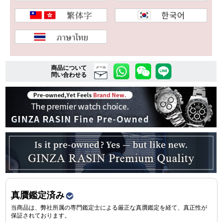
複数条件で商品を絞り込む
詳細検索はこちら
商品について
メール
問い合わせる
ご利用ガイド
GINZA RASINのプレミアムクオリティについて
送料・お支払方法
ショッピングローンの流れ
よくある質問
真贋鑑定済み
当商品は、弊社所属の専門鑑定士による厳正な真贋鑑定を経て、真正性が
お問い合わせ
保証されております。