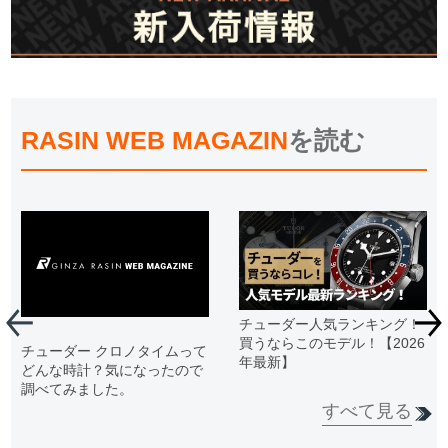
RASIN WEB MAGAZIN
を読む
チューダー人気ランキング！
買うならこのモデル！【2026
チューダー クロノタイムって
年最新】
どんな時計？気になったので
調べてみました。
すべて見る