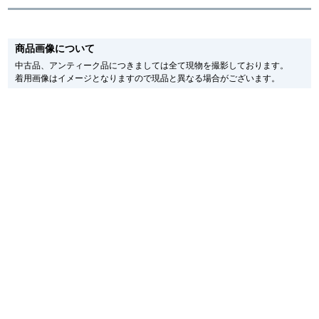
新宿店
大阪心斎橋店
※新品・未使用品の商品画像は、同一モデルの画像を使用し掲載致しておりま
す。
商品画像について
買取サロン
メーカー保護シールの有無に個体差がございますのでご了承下さいませ。
また、メーカーにてマイナーチェンジがなされる場合がございますが、在庫品
中古品、アンティーク品につきましては全て現物を撮影しております。
の仕様で販売させていただきますので予めご了承の程お願いいたします。
着用画像はイメージとなりますので現品と異なる場合がございます。
尚、中古品、アンティーク品につきましては現品を撮影しております。
※光の加減やモニターの設定により、実際の商品と色目が異なる場合がござい
GINZA RASIN公式ブログ
ます。
※シリアルナンバーや限定番号につきましては、プライバシーの関係上WEBへ
WEBマガジン
買取ブログ
の掲載を控えております。
またお電話でお問い合わせ頂きましてもお答えできません。
※当店では店頭販売も行っております為、サイトでのご注文と店頭処理との時
間差で在庫切れになる場合がございます。
予めご了承くださいませ。
SNS・動画
また、ご来店にてご購入を希望される場合にも、事前に在庫の確認をお電話か
メールにてお問い合わせいただけますようお願いいたします。
※アンティーク品やユーズド品の場合、外装および内部機械に代替部品を使用
している場合がございます。
※表示の定価は、入荷時の価格となっております。
For Overseas Customers
現在の定価と異なる場合がございますのでご了承くださいませ。
English
简体中文