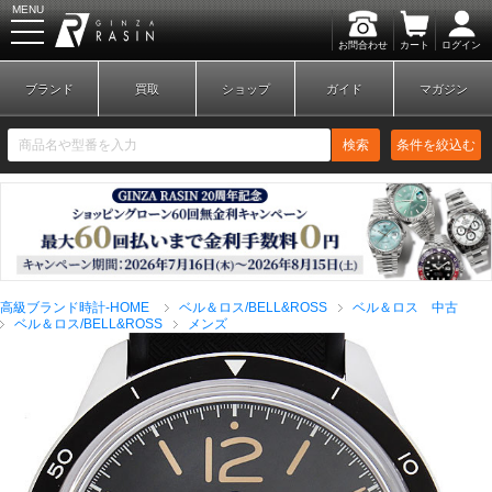
MENU
お問合わせ
カート
ログイン
GINZA RASIN
ブランド
買取
ショップ
ガイド
マガジン
検索
条件を絞込む
新規会員登録
ログイン
高級ブランド時計-HOME
ベル＆ロス/BELL&ROSS
ベル＆ロス 中古
ブランドから探す
ベル＆ロス/BELL&ROSS
メンズ