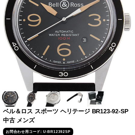
全てのブランドを見
ロレックス
パテック
る
フィリップ
オーデマピゲ
ウブロ
カルティエ
ベル＆ロス スポーツ ヘリテージ BR123-92-SP
中古 メンズ
グランド
オメガ
IWC
お問合わせ用コード: U-BR12392SP