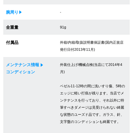
買取専門サロン
腕周り
-
買取ご成約者様限定5万円クーポン
全重量
91g
75%以上保証！中古商品高価買戻し
付属品
外箱/内箱/取扱説明書保証書(国内正規店
発行日付2013年11月)
修理・メンテナンスをご希望の方
メンテナンス情報
外装仕上げ/機械点検(当店にて2014年4
コンディション
月)
修理依頼をする
ベゼル11-12時の間に浅いすり傷、5時の
修理・メンテンナンスについて
エッジに軽い打痕が残ります。当店でメ
ンテナンスを行っており、それ以外に特
オーバーホールについて
筆すべきダメージは見受けられない綺麗
な状態のユーズド品です。ガラス、針、
外装仕上げについて
文字盤のコンディションも綺麗です。
電池交換について