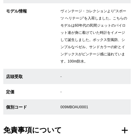
モデル情報
ヴィンテージ・コレクションより“スポー
ツ ヘリテージ”を入荷しました。こちらの
GINZA RASINについて
モデルは60年代の民間ジェットのパイロ
ット達が身に着けていた時計をイメージ
お客様の声・口コミ
して誕生しました。ボックス型風防、シ
ンプルなベゼル、サンドカラーの針とイ
GINZA RASINの中古腕時計について
ンデックスがビンテージ感に溢れていま
す。100m防水。
スタッフフォト
受賞歴
店頭受取
-
求人情報
定価
-
個別コード
009MBOAU0001
店舗情報
銀座中央通り店
銀座本店
免責事項について