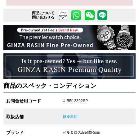
商品について
メール
問い合わせる
複数条件で商品を絞り込む
詳細検索はこちら
ご利用ガイド
GINZA RASINのプレミアムクオリティについて
商品のスペック・コンディション
送料・お支払方法
お問合せ用コード
U-BR12392SP
ショッピングローンの流れ
よくある質問
取扱店舗
銀座本店
お問い合わせ
ブランド
ベル＆ロス/Bell&Ross