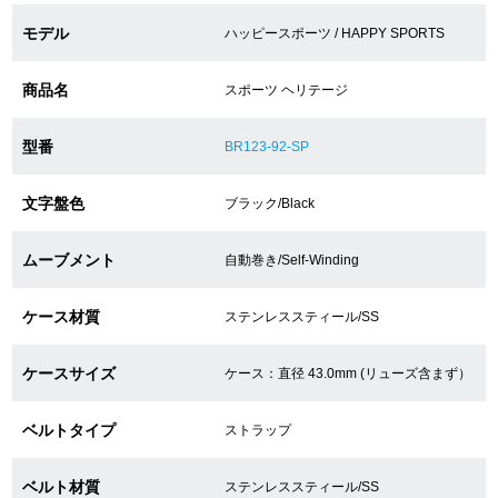
モデル
ハッピースポーツ / HAPPY SPORTS
ショップサービス
商品名
スポーツ ヘリテージ
保証・アフターサービス
型番
BR123-92-SP
ラッピングサービス
文字盤色
ブラック/Black
腕時計サイズ調整サービス
ムーブメント
自動巻き/Self-Winding
店舗受け取りサービス
ケース材質
ステンレススティール/SS
店舗取り寄せサービス
ケースサイズ
ケース：直径 43.0mm (リューズ含まず）
買取・下取りをご希望の方
ベルトタイプ
ストラップ
買取・下取りはこちら
ベルト材質
ステンレススティール/SS