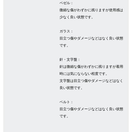
ベゼル：
微細な傷がわずかに残りますが使用感は
少なく良い状態です。
GINZA RASINについて
ガラス：
お客様の声・口コミ
目立つ傷やダメージなどはなく良い状態
です。
GINZA RASINの中古腕時計について
針・文字盤：
スタッフフォト
針は微細な傷がわずかに残りますが着用
時には気にならない程度です。
受賞歴
文字盤は目立つ傷やダメージなどはなく
求人情報
良い状態です。
ベルト：
目立つ傷やダメージなどはなく良い状態
店舗情報
です。
銀座中央通り店
銀座本店