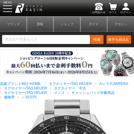
MENU
お問合わせ
カート
ログイン
GINZA RASIN
ブランド
買取
ショップ
ガイド
マガジン
検索
条件を絞込む
新規会員登録
ログイン
高級ブランド時計-HOME
タグホイヤー/TAG HEUER
カレラ/CARRERA
ブランドから探す
タグホイヤー/TAG HEUER
タグホイヤー 中古
タグホイヤー/TAG HEUER
メンズ
キャッシュバック対象商品
価格帯
～30万円