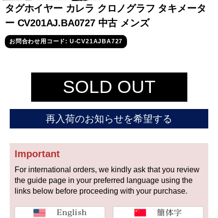
セイコー
タグホイヤー カレラ クロノグラフ タキメータ
ー CV201AJ.BA0727 中古 メンズ
お問合わせ用コード: U-CV21AJBA727
SOLD OUT
ヴァシュロン
チューダー
パネライ
コンスタンタン
再入荷のお知らせを希望する
商品の状態から探す
Important
新品
未使用品
For international orders, we kindly ask that you review
the guide page in your preferred language using the
中古品
アンティーク品
links below before proceeding with your purchase.
WEB限定品
SALE