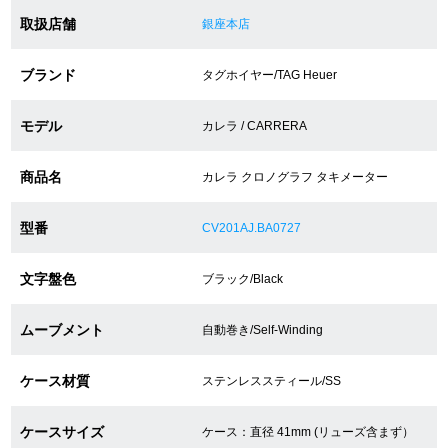
取扱店舗
銀座本店
ショップサービス
ブランド
タグホイヤー/TAG Heuer
保証・アフターサービス
モデル
カレラ / CARRERA
ラッピングサービス
商品名
カレラ クロノグラフ タキメーター
腕時計サイズ調整サービス
型番
CV201AJ.BA0727
店舗受け取りサービス
文字盤色
ブラック/Black
店舗取り寄せサービス
ムーブメント
自動巻き/Self-Winding
買取・下取りをご希望の方
ケース材質
ステンレススティール/SS
買取・下取りはこちら
ケースサイズ
ケース：直径 41mm (リューズ含まず）