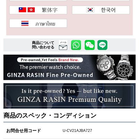
複数条件で商品を絞り込む
詳細検索はこちら
商品について
メール
問い合わせる
ご利用ガイド
GINZA RASINのプレミアムクオリティについて
送料・お支払方法
ショッピングローンの流れ
商品のスペック・コンディション
よくある質問
お問い合わせ
お問合せ用コード
U-CV21AJBA727