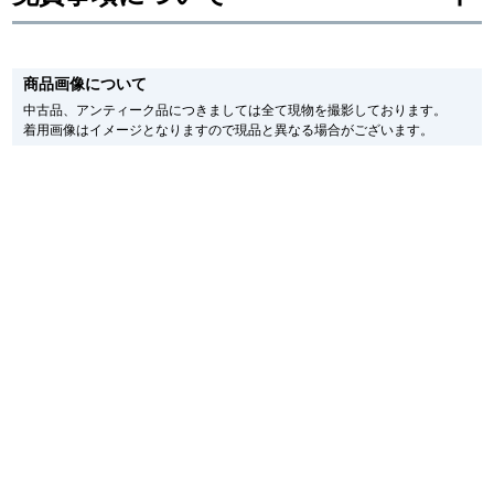
※新品・未使用品の商品画像は、同一モデルの画像を使用し掲載致しておりま
繁體中文
한국어
す。
商品画像について
メーカー保護シールの有無に個体差がございますのでご了承下さいませ。
また、メーカーにてマイナーチェンジがなされる場合がございますが、在庫品
中古品、アンティーク品につきましては全て現物を撮影しております。
の仕様で販売させていただきますので予めご了承の程お願いいたします。
ภาษาไทย
着用画像はイメージとなりますので現品と異なる場合がございます。
尚、中古品、アンティーク品につきましては現品を撮影しております。
※光の加減やモニターの設定により、実際の商品と色目が異なる場合がござい
ます。
※シリアルナンバーや限定番号につきましては、プライバシーの関係上WEBへ
の掲載を控えております。
またお電話でお問い合わせ頂きましてもお答えできません。
※当店では店頭販売も行っております為、サイトでのご注文と店頭処理との時
間差で在庫切れになる場合がございます。
予めご了承くださいませ。
また、ご来店にてご購入を希望される場合にも、事前に在庫の確認をお電話か
メールにてお問い合わせいただけますようお願いいたします。
※アンティーク品やユーズド品の場合、外装および内部機械に代替部品を使用
している場合がございます。
※表示の定価は、入荷時の価格となっております。
現在の定価と異なる場合がございますのでご了承くださいませ。