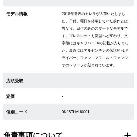
新宿店
大阪心斎橋店
モデル情報
2015年発表のカレラが入荷いたしまし
買取サロン
た。日付、曜日を搭載していた前作とは
異なり、日付のみのスマートなモデルで
す。ブレスレットも新型へと変わり、文
字盤にはキャリバー16の記載が入りまし
GINZA RASIN公式ブログ
た。裏蓋にはアルゼンチンの伝説的F1ド
ライバー、ファン・マヌエル・ファンジ
WEBマガジン
買取ブログ
オのレリーフが刻まれています。
店頭受取
-
SNS・動画
定価
-
個別コード
0NJSTHAU0001
For Overseas Customers
English
简体中文
免責事項について