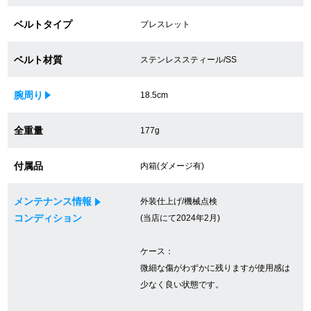
買取専門サロン
ベルトタイプ
ブレスレット
買取ご成約者様限定5万円クーポン
ベルト材質
ステンレススティール/SS
75%以上保証！中古商品高価買戻し
腕周り
18.5cm
全重量
177g
修理・メンテナンスをご希望の方
付属品
内箱(ダメージ有)
修理依頼をする
メンテナンス情報
外装仕上げ/機械点検
修理・メンテンナンスについて
コンディション
(当店にて2024年2月)
オーバーホールについて
ケース：
微細な傷がわずかに残りますが使用感は
外装仕上げについて
少なく良い状態です。
電池交換について