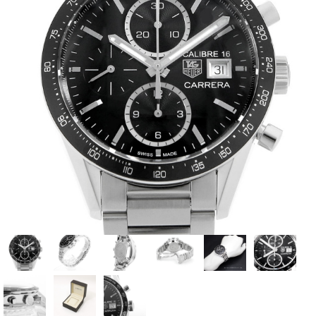
全てのブランドを見
ロレックス
パテック
る
フィリップ
オーデマピゲ
ウブロ
カルティエ
グランド
オメガ
IWC