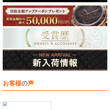
お客様
の
声