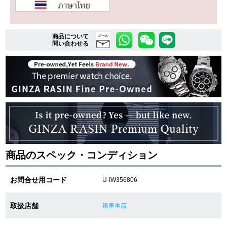
複数条件で商品を絞り込む
商品について
メール
問い合わせる
詳細検索はこちら
ご利用ガイド
GINZA RASINのプレミアムクオリティについて
送料・お支払方法
商品のスペック・コンディション
ショッピングローンの流れ
お問合せ用コード
U-IW356806
よくある質問
取扱店舗
銀座本店
お問い合わせ