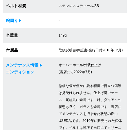
ベルト材質
ステンレススティール/SS
買取専門サロン
買取ご成約者様限定5万円クーポン
腕周り
-
75%以上保証！中古商品高価買戻し
全重量
149g
付属品
取扱説明書/保証書(発行日付2010年12月)
修理・メンテナンスをご希望の方
メンテナンス情報
オーバーホール/外装仕上げ
コンディション
(当店にて2022年7月)
修理依頼をする
微細な傷が僅かに残る程度で目立つ傷等
修理・メンテンナンスについて
は見受けられません。仕上げ済でケー
オーバーホールについて
ス、尾錠共に綺麗です。針、ダイアルの
状態も良く、ガラスも綺麗です。当店に
外装仕上げについて
てメンテナンスを済ませた状態の良い
USED品です。2010年に販売された個体
電池交換について
です。ベルトは純正で当店にてクリーニ