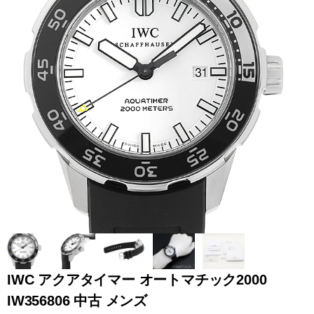
全てのブランドを見
ロレックス
パテック
る
フィリップ
オーデマピゲ
ウブロ
カルティエ
IWC アクアタイマー オートマチック2000
IW356806 中古 メンズ
グランド
オメガ
IWC