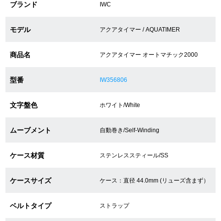
ブランド
IWC
ショップサービス
モデル
アクアタイマー / AQUATIMER
保証・アフターサービス
商品名
アクアタイマー オートマチック2000
ラッピングサービス
型番
IW356806
腕時計サイズ調整サービス
文字盤色
ホワイト/White
店舗受け取りサービス
ムーブメント
自動巻き/Self-Winding
店舗取り寄せサービス
ケース材質
ステンレススティール/SS
ケースサイズ
ケース：直径 44.0mm (リューズ含まず）
買取・下取りをご希望の方
ベルトタイプ
ストラップ
買取・下取りはこちら