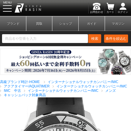
MENU
お問合わせ
カート
ログイン
GINZA RASIN
ブランド
買取
ショップ
ガイド
マガジン
検索
条件を絞込む
新規会員登録
ログイン
高級ブランド時計-HOME
インターナショナルウォッチカンパニー/IWC
ブランドから探す
アクアタイマー/AQUATIMER
インターナショナルウォッチカンパニー/IWC
IWC 中古
インターナショナルウォッチカンパニー/IWC
メンズ
キャッシュバック対象商品