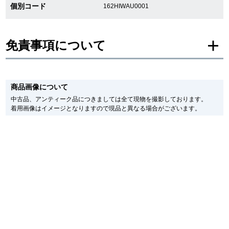
個別コード
162HIWAU0001
新宿店
大阪心斎橋店
買取サロン
免責事項について
※新品・未使用品の商品画像は、同一モデルの画像を使用し掲載致しておりま
GINZA RASIN公式ブログ
す。
商品画像について
メーカー保護シールの有無に個体差がございますのでご了承下さいませ。
また、メーカーにてマイナーチェンジがなされる場合がございますが、在庫品
中古品、アンティーク品につきましては全て現物を撮影しております。
WEBマガジン
買取ブログ
の仕様で販売させていただきますので予めご了承の程お願いいたします。
着用画像はイメージとなりますので現品と異なる場合がございます。
尚、中古品、アンティーク品につきましては現品を撮影しております。
※光の加減やモニターの設定により、実際の商品と色目が異なる場合がござい
ます。
SNS・動画
※シリアルナンバーや限定番号につきましては、プライバシーの関係上WEBへ
の掲載を控えております。
またお電話でお問い合わせ頂きましてもお答えできません。
※当店では店頭販売も行っております為、サイトでのご注文と店頭処理との時
間差で在庫切れになる場合がございます。
予めご了承くださいませ。
For Overseas Customers
また、ご来店にてご購入を希望される場合にも、事前に在庫の確認をお電話か
メールにてお問い合わせいただけますようお願いいたします。
※アンティーク品やユーズド品の場合、外装および内部機械に代替部品を使用
English
简体中文