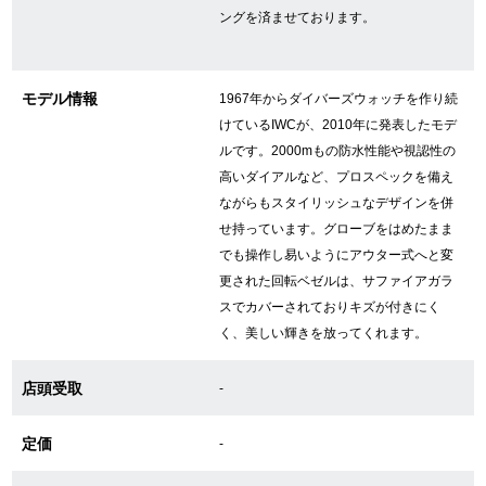
ングを済ませております。
GINZA RASINについて
モデル情報
1967年からダイバーズウォッチを作り続
けているIWCが、2010年に発表したモデ
お客様の声・口コミ
ルです。2000mもの防水性能や視認性の
GINZA RASINの中古腕時計について
高いダイアルなど、プロスペックを備え
ながらもスタイリッシュなデザインを併
スタッフフォト
せ持っています。グローブをはめたまま
でも操作し易いようにアウター式へと変
受賞歴
更された回転ベゼルは、サファイアガラ
スでカバーされておりキズが付きにく
求人情報
く、美しい輝きを放ってくれます。
店頭受取
-
店舗情報
定価
-
銀座中央通り店
銀座本店