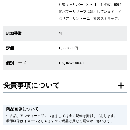
社製キャリバー「89361」を搭載。68時
間パワーリザーブに対応しています。イ
繁體中文
한국어
タリア「サントーニ」社製ストラップ。
ภาษาไทย
店頭受取
可
定価
1,360,800円
個別コード
10QJIWAU0001
免責事項について
※新品・未使用品の商品画像は、同一モデルの画像を使用し掲載致しておりま
す。
商品画像について
メーカー保護シールの有無に個体差がございますのでご了承下さいませ。
また、メーカーにてマイナーチェンジがなされる場合がございますが、在庫品
中古品、アンティーク品につきましては全て現物を撮影しております。
の仕様で販売させていただきますので予めご了承の程お願いいたします。
着用画像はイメージとなりますので現品と異なる場合がございます。
尚、中古品、アンティーク品につきましては現品を撮影しております。