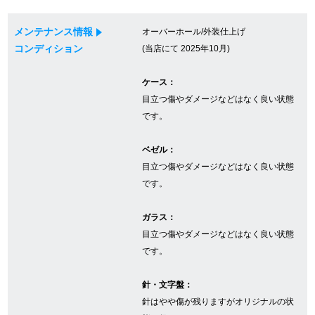
メンテナンス情報
オーバーホール/外装仕上げ
GINZA RASINについて
コンディション
(当店にて 2025年10月)
ケース：
お客様の声・口コミ
目立つ傷やダメージなどはなく良い状態
GINZA RASINの中古腕時計について
です。
スタッフフォト
ベゼル：
目立つ傷やダメージなどはなく良い状態
受賞歴
です。
求人情報
ガラス：
目立つ傷やダメージなどはなく良い状態
です。
店舗情報
針・文字盤：
銀座中央通り店
銀座本店
針はやや傷が残りますがオリジナルの状