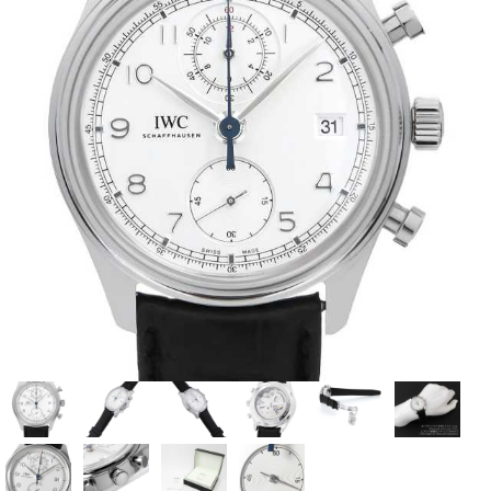
全てのブランドを見
ロレックス
パテック
る
フィリップ
オーデマピゲ
ウブロ
カルティエ
グランド
オメガ
IWC