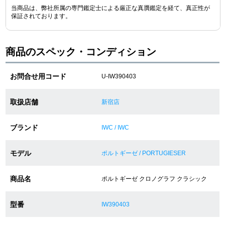
当商品は、弊社所属の専門鑑定士による厳正な真贋鑑定を経て、真正性が
保証されております。
ショップサービス
商品のスペック・コンディション
保証・アフターサービス
お問合せ用コード
U-IW390403
ラッピングサービス
腕時計サイズ調整サービス
取扱店舗
新宿店
店舗受け取りサービス
ブランド
IWC / IWC
店舗取り寄せサービス
モデル
ポルトギーゼ / PORTUGIESER
商品名
ポルトギーゼ クロノグラフ クラシック
買取・下取りをご希望の方
型番
IW390403
買取・下取りはこちら