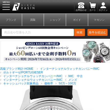
MENU
お問合わせ
カート
ログイン
GINZA RASIN
ブランド
買取
ショップ
ガイド
マガジン
検索
条件を絞込む
新規会員登録
ログイン
高級ブランド時計-HOME
インターナショナルウォッチカンパニー/IWC
ブランドから探す
ポルトギーゼ/PORTUGIESER
インターナショナルウォッチカンパニー/IWC
IWC 中古
インターナショナルウォッチカンパニー/IWC
メンズ
キャッシュバック対象商品
価格帯
50万～100万