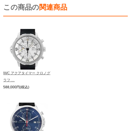
※光の加減やモニターの設定により、実際の商品と色目が異なる場合がござい
この商品の
ます。
関連商品
※シリアルナンバーや限定番号につきましては、プライバシーの関係上WEBへ
の掲載を控えております。
またお電話でお問い合わせ頂きましてもお答えできません。
※当店では店頭販売も行っております為、サイトでのご注文と店頭処理との時
間差で在庫切れになる場合がございます。
予めご了承くださいませ。
また、ご来店にてご購入を希望される場合にも、事前に在庫の確認をお電話か
メールにてお問い合わせいただけますようお願いいたします。
※アンティーク品やユーズド品の場合、外装および内部機械に代替部品を使用
している場合がございます。
※表示の定価は、入荷時の価格となっております。
IWC アクアタイマー クロノグ
現在の定価と異なる場合がございますのでご了承くださいませ。
ラフ …
588,000円(税込)