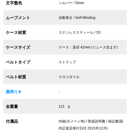
文字盤色
シルバー / Silver
買取専門サロン
ムーブメント
自動巻き / Self-Winding
買取ご成約者様限定5万円クーポン
ケース材質
ステンレススティール / SS
75%以上保証！中古商品高価買戻し
ケースサイズ
ケース：直径 42mm (リューズ含まず）
修理・メンテナンスをご希望の方
ベルトタイプ
ストラップ
修理依頼をする
ベルト材質
クロコダイル
修理・メンテンナンスについて
腕周り
-
オーバーホールについて
全重量
113 g
外装仕上げについて
付属品
内箱(ダメージ有) / 取扱説明書 / 保証書(国
電池交換について
内正規店発行日付 2015年12月)