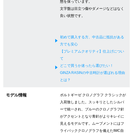
態を保っています。
新宿店
大阪心斎橋店
文字盤は目立つ傷やダメージなどはなく
良い状態です。
買取サロン
初めて購入する方、中古品に抵抗がある
GINZA RASIN公式ブログ
方でも安心
【プレミアムクオリティ】仕上げについ
て
WEBマガジン
買取ブログ
どこで買うか迷ったら選びたい！
GINZA RASINの中古時計が選ばれる理由
とは？
SNS・動画
モデル情報
ポルトギーゼ クロノグラフ クラシックが
入荷致しました。スッキリとしたシルバ
ーで統一され、ブルーのクロノグラフ針
For Overseas Customers
がアクセントとなり青針がよりキレイに
見えるモデルです。ムーブメントにはフ
English
简体中文
ライバッククロノグラフを備えたIWC自