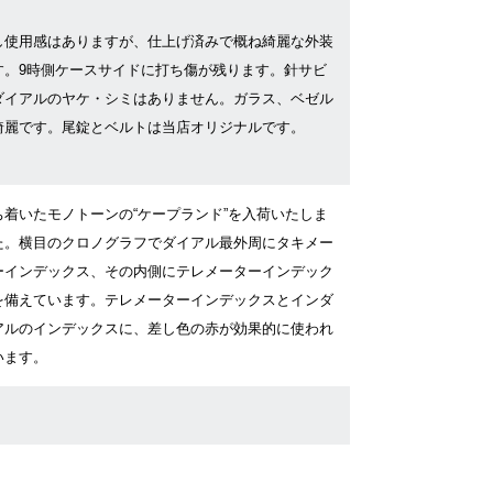
し使用感はありますが、仕上げ済みで概ね綺麗な外装
す。9時側ケースサイドに打ち傷が残ります。針サビ
ダイアルのヤケ・シミはありません。ガラス、ベゼル
綺麗です。尾錠とベルトは当店オリジナルです。
ち着いたモノトーンの“ケープランド”を入荷いたしま
た。横目のクロノグラフでダイアル最外周にタキメー
ーインデックス、その内側にテレメーターインデック
を備えています。テレメーターインデックスとインダ
アルのインデックスに、差し色の赤が効果的に使われ
います。