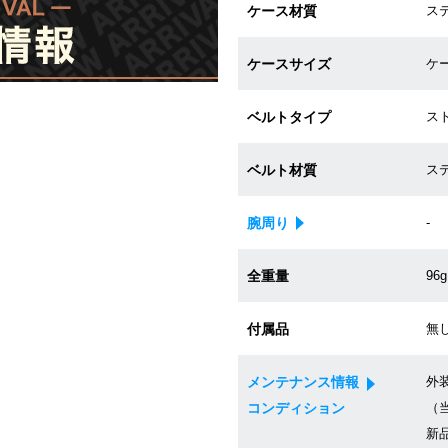
ケース材質
ス
ケースサイズ
ケー
ベルトタイプ
ス
ベルト材質
ス
腕周り
-
全重量
96g
付属品
無
メンテナンス情報
外
コンディション
（当
新