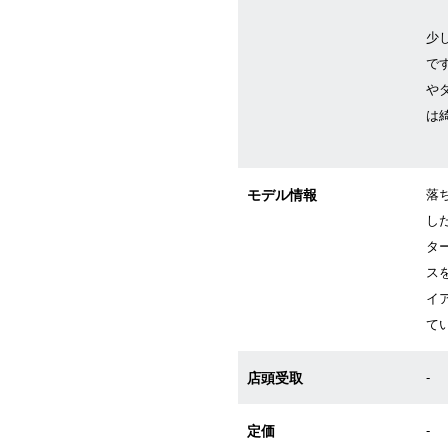
少
で
や
は
モデル情報
落
し
タ
ス
イ
て
店頭受取
-
定価
-