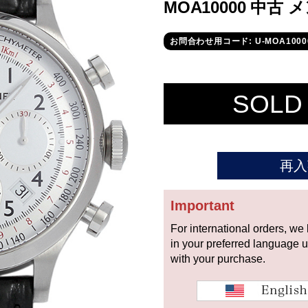
MOA10000 中古 
お問合わせ用コード: U-MOA1000
SOLD
再入
Important
For international orders, we
in your preferred language 
with your purchase.