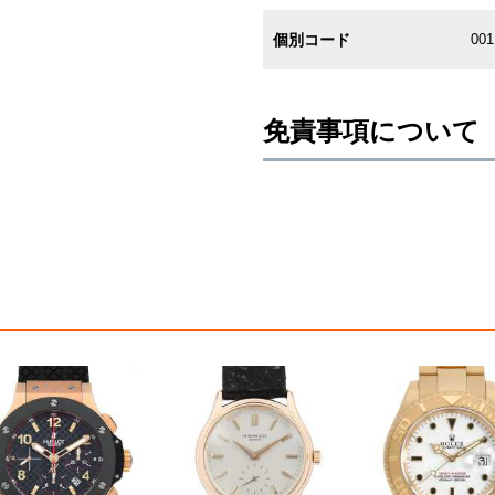
個別コード
00
免責事項について
※新品・未使用品の商品画像は、同
メーカー保護シールの有無に個体差
また、メーカーにてマイナーチェン
売させていただきますので予めご了
尚、中古品、アンティーク品につき
※光の加減やモニターの設定により
※シリアルナンバーや限定番号につ
えております。
またお電話でお問い合わせ頂きまし
※当店では店頭販売も行っておりま
切れになる場合がございます。
予めご了承くださいませ。
また、ご来店にてご購入を希望され
お問い合わせいただけますようお願