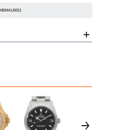
1HBMAU0001
一モデルの画像を使用し掲載致しております。
がございますのでご了承下さいませ。
ジがなされる場合がございますが、在庫品の仕様で販
承の程お願いいたします。
ましては現品を撮影しております。
、実際の商品と色目が異なる場合がございます。
きましては、プライバシーの関係上WEBへの掲載を控
てもお答えできません。
す為、サイトでのご注文と店頭処理との時間差で在庫
る場合にも、事前に在庫の確認をお電話かメールにて
いいたします。