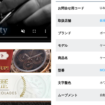
お問合せ用コード
U-
取扱店舗
銀
ブランド
ボー
モデル
ケ
商品名
ケ
型番
MO
文字盤色
ホワ
ムーブメント
自動