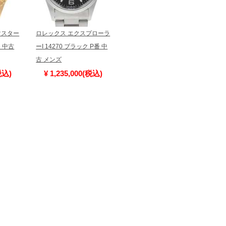
合、外装および内部機械に代替部品を使用している場
っております。
マスター
ロレックス エクスプローラ
ロレックス GMTマスターII
I
すのでご了承くださいませ。
番 中古
ーI 14270 ブラック P番 中
赤黒ベゼル 16710 ブラッ
IW
古 メンズ
ク オールトリチウム…
税込)
¥ 1,235,000(税込)
¥ 2,030,000(税込)