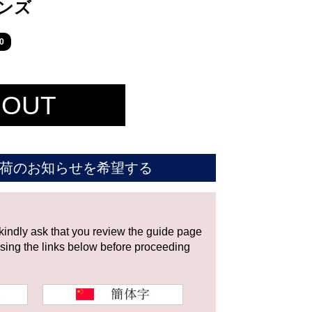
メンズ
0
 OUT
荷のお知らせを希望する
 kindly ask that you review the guide page
using the links below before proceeding