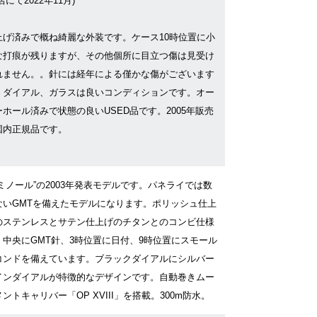
店にて2022年11月)
上げ済みで概ね綺麗な外装です。ケース10時位置に小
な打痕が残りますが、その他個所に目立つ傷は見受け
れません。。針には経年による僅かな傷がございます
、ダイアル、ガラスは良いコンディションです。オー
ーホール済みで状態の良いUSED品です。2005年販売
国内正規品です。
ルミノール”の2003年発表モデルです。パネライでは数
ないGMTを備えたモデルになります。ポリッシュ仕上
のステンレスとサテン仕上げのチタンとのコンビ仕様
、中央にGMT針、3時位置に日付、9時位置にスモール
コンドを備えています。ブラックダイアルにシルバー
インダイアルが特徴的なデザインです。自動巻きムー
ントキャリバー「OP XVIII」を搭載。300m防水。