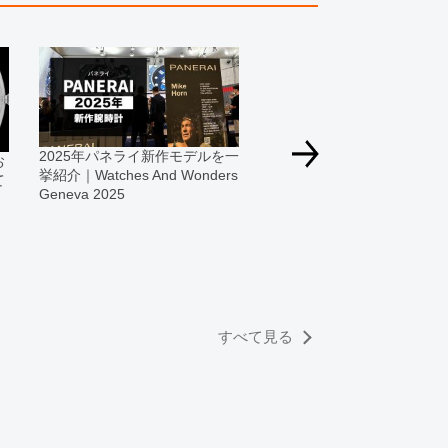
す為、サイトでのご注文と店頭処理との時間差で在庫
る場合にも、事前に在庫の確認をお電話かメールにて
いいたします。
合、外装および内部機械に代替部品を使用している場
っております。
2025年パネライ新作モデルを一
お
すのでご了承くださいませ。
挙紹介｜Watches And Wonders
て
Geneva 2025
速報！2024年パネライ新作
ルを発表！一挙紹介｜Watch
And Wonders Geneva 2024
すべて見る