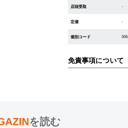
店頭受取
-
定価
-
個別コード
00
免責事項について
※新品・未使用品の商品画像は、同
メーカー保護シールの有無に個体差
また、メーカーにてマイナーチェン
売させていただきますので予めご了
尚、中古品、アンティーク品につき
※光の加減やモニターの設定により
※シリアルナンバーや限定番号につ
えております。
GAZIN
を読む
またお電話でお問い合わせ頂きまし