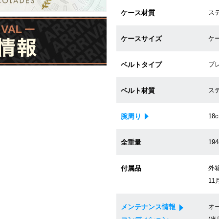
ケース材質
ステ
ケースサイズ
ケー
ベルトタイプ
ブ
ベルト材質
ステ
腕周り
18
全重量
194
付属品
外箱
11
メンテナンス情報
オ