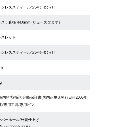
ンレススティール/SS×チタン/TI
ス：直径 44.0mm (リューズ含まず）
レスレット
ンレススティール/SS×チタン/TI
cm
g
/内箱/取扱説明書/保証書(国内正規店発行日付2005年
月)/専用工具/専用ピン
ーバーホール/外装仕上げ