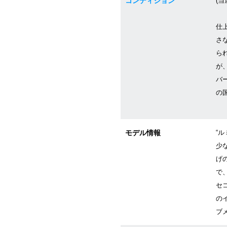
コンディション
(当
仕
さ
ら
が
バ
の
モデル情報
“
少
げ
で
セ
の
ブメ