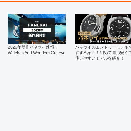
※当店では店頭販売も行っておりま
切れになる場合がございます。
予めご了承くださいませ。
また、ご来店にてご購入を希望され
お問い合わせいただけますようお願
※アンティーク品やユーズド品の場
合がございます。
※表示の定価は、入荷時の価格とな
2026年新作パネライ速報！
パネライのエントリーモデル
現在の定価と異なる場合がございま
Watches And Wonders Geneva
すすめ紹介！初めて選ぶ安く
使いやすいモデルを紹介！