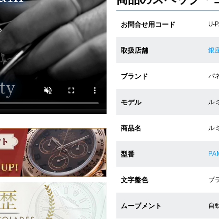
お問合せ用コード
U-
取扱店舗
銀
ブランド
パネ
モデル
ルミ
商品名
ル
型番
PA
文字盤色
ブラ
ムーブメント
自動