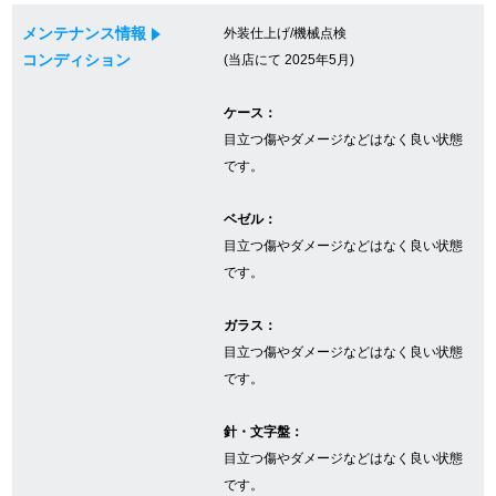
メンテナンス情報
外装仕上げ/機械点検
コンディション
(当店にて 2025年5月)
GINZA RASINについて
ケース：
お客様の声・口コミ
目立つ傷やダメージなどはなく良い状態
です。
GINZA RASINの中古腕時計について
ベゼル：
スタッフフォト
目立つ傷やダメージなどはなく良い状態
です。
受賞歴
ガラス：
求人情報
目立つ傷やダメージなどはなく良い状態
です。
店舗情報
針・文字盤：
目立つ傷やダメージなどはなく良い状態
銀座中央通り店
銀座本店
です。