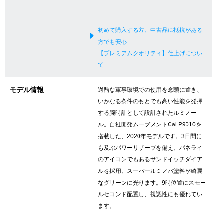
新宿店
大阪心斎橋店
初めて購入する方、中古品に抵抗がある
買取サロン
方でも安心
【プレミアムクオリティ】仕上げについ
て
GINZA RASIN公式ブログ
モデル情報
過酷な軍事環境での使用を念頭に置き、
WEBマガジン
買取ブログ
いかなる条件のもとでも高い性能を発揮
する腕時計として設計されたルミノー
ル。自社開発ムーブメントCal.P9010を
SNS・動画
搭載した、2020年モデルです。3日間に
も及ぶパワーリザーブを備え、パネライ
のアイコンでもあるサンドイッチダイア
ルを採用、スーパールミノバ塗料が綺麗
なグリーンに光ります。9時位置にスモー
For Overseas Customers
ルセコンド配置し、視認性にも優れてい
ます。
English
简体中文