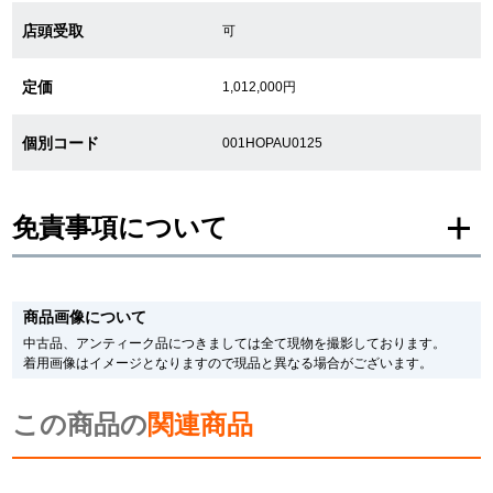
店頭受取
可
繁體中文
한국어
定価
1,012,000円
ภาษาไทย
個別コード
001HOPAU0125
免責事項について
※新品・未使用品の商品画像は、同一モデルの画像を使用し掲載致しておりま
す。
商品画像について
メーカー保護シールの有無に個体差がございますのでご了承下さいませ。
また、メーカーにてマイナーチェンジがなされる場合がございますが、在庫品
中古品、アンティーク品につきましては全て現物を撮影しております。
の仕様で販売させていただきますので予めご了承の程お願いいたします。
着用画像はイメージとなりますので現品と異なる場合がございます。
尚、中古品、アンティーク品につきましては現品を撮影しております。
※光の加減やモニターの設定により、実際の商品と色目が異なる場合がござい
この商品の
ます。
関連商品
※シリアルナンバーや限定番号につきましては、プライバシーの関係上WEBへ
の掲載を控えております。
またお電話でお問い合わせ頂きましてもお答えできません。