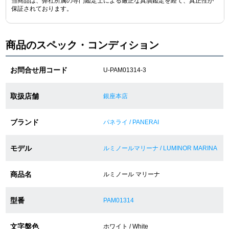
当商品は、弊社所属の専門鑑定士による厳正な真贋鑑定を経て、真正性が
保証されております。
ショップサービス
商品のスペック・コンディション
保証・アフターサービス
お問合せ用コード
U-PAM01314-3
ラッピングサービス
取扱店舗
銀座本店
腕時計サイズ調整サービス
ブランド
パネライ / PANERAI
店舗受け取りサービス
モデル
店舗取り寄せサービス
ルミノールマリーナ / LUMINOR MARINA
商品名
ルミノール マリーナ
買取・下取りをご希望の方
型番
PAM01314
買取・下取りはこちら
文字盤色
ホワイト / White