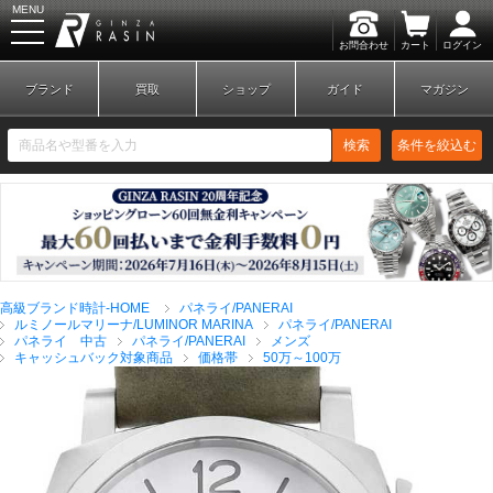
MENU
お問合わせ
カート
ログイン
GINZA RASIN
ブランド
買取
ショップ
ガイド
マガジン
検索
条件を絞込む
新規会員登録
ログイン
高級ブランド時計-HOME
パネライ/PANERAI
ブランドから探す
ルミノールマリーナ/LUMINOR MARINA
パネライ/PANERAI
パネライ 中古
パネライ/PANERAI
メンズ
キャッシュバック対象商品
価格帯
50万～100万