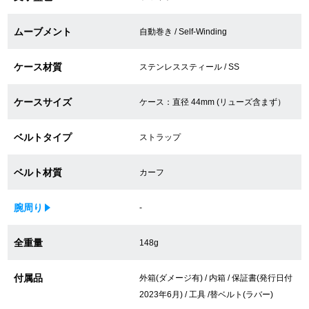
買取専門サロン
ムーブメント
自動巻き / Self-Winding
買取ご成約者様限定5万円クーポン
ケース材質
ステンレススティール / SS
75%以上保証！中古商品高価買戻し
ケースサイズ
ケース：直径 44mm (リューズ含まず）
ベルトタイプ
修理・メンテナンスをご希望の方
ストラップ
ベルト材質
カーフ
修理依頼をする
修理・メンテンナンスについて
腕周り
-
オーバーホールについて
全重量
148g
外装仕上げについて
付属品
外箱(ダメージ有) / 内箱 / 保証書(発行日付
2023年6月) / 工具 /替ベルト(ラバー)
電池交換について