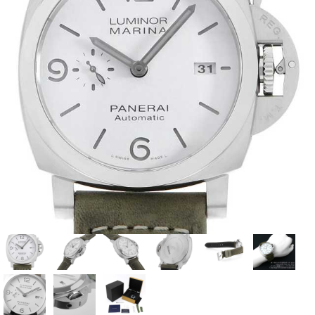
全てのブランドを見
ロレックス
パテック
る
フィリップ
オーデマピゲ
ウブロ
カルティエ
グランド
オメガ
IWC