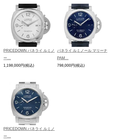
※当店では店頭販売も行っております為、サイトでのご注文と店頭処理との時
間差で在庫切れになる場合がございます。
予めご了承くださいませ。
また、ご来店にてご購入を希望される場合にも、事前に在庫の確認をお電話か
メールにてお問い合わせいただけますようお願いいたします。
※アンティーク品やユーズド品の場合、外装および内部機械に代替部品を使用
している場合がございます。
※表示の定価は、入荷時の価格となっております。
PRICEDOWN パネライ ルミノ
パネライ ルミノール マリーナ
現在の定価と異なる場合がございますのでご了承くださいませ。
ー…
PAM…
1,198,000円(税込)
798,000円(税込)
PRICEDOWN パネライ ルミノ
ー…