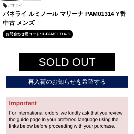
セイコー
パネライ
パネライ ルミノール マリーナ PAM01314 Y番
中古 メンズ
お問合わせ用コード:U-PAM01314-3
ヴァシュロン
チューダー
パネライ
SOLD OUT
コンスタンタン
再入荷のお知らせを希望する
商品の状態から探す
新品
未使用品
Important
For international orders, we kindly ask that you review
中古品
アンティーク品
the guide page in your preferred language using the
links below before proceeding with your purchase.
WEB限定品
SALE