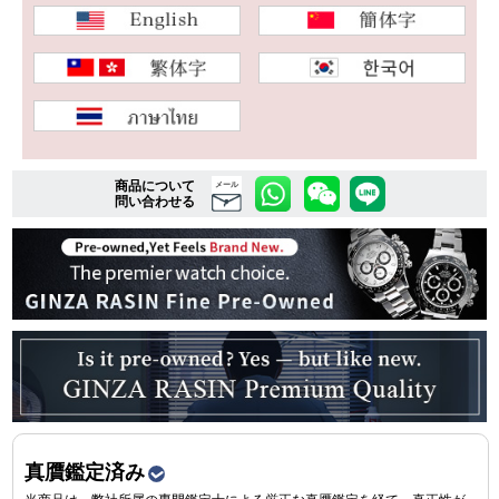
複数条件で商品を絞り込む
詳細検索はこちら
商品について
メール
問い合わせる
ご利用ガイド
GINZA RASINのプレミアムクオリティについて
送料・お支払方法
ショッピングローンの流れ
よくある質問
お問い合わせ
真贋鑑定済み