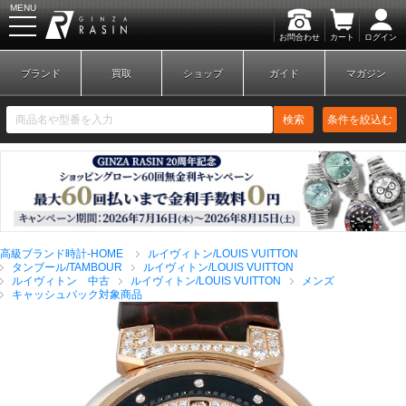
MENU
お問合わせ
カート
ログイン
GINZA RASIN
ブランド
買取
ショップ
ガイド
マガジン
検索
条件を絞込む
新規会員登録
ログイン
高級ブランド時計-HOME
ルイヴィトン/LOUIS VUITTON
ブランドから探す
タンブール/TAMBOUR
ルイヴィトン/LOUIS VUITTON
ルイヴィトン 中古
ルイヴィトン/LOUIS VUITTON
メンズ
キャッシュバック対象商品