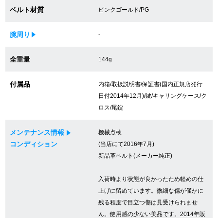
ベルト材質
ピンクゴールド/PG
買取専門サロン
買取ご成約者様限定5万円クーポン
腕周り
-
75%以上保証！中古商品高価買戻し
全重量
144g
付属品
内箱/取扱説明書/保証書(国内正規店発行
日付2014年12月)/鍵/キャリングケース/ク
修理・メンテナンスをご希望の方
ロス/尾錠
修理依頼をする
メンテナンス情報
機械点検
コンディション
(当店にて2016年7月)
修理・メンテンナンスについて
新品革ベルト(メーカー純正)
オーバーホールについて
入荷時より状態が良かったため軽めの仕
外装仕上げについて
上げに留めています。微細な傷が僅かに
残る程度で目立つ傷は見受けられませ
電池交換について
ん。使用感の少ない美品です。2014年販