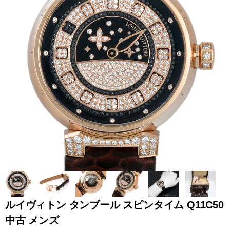
全てのブランドを見
ロレックス
パテック
る
フィリップ
オーデマピゲ
ウブロ
カルティエ
ルイヴィトン タンブール スピンタイム Q11C50
中古 メンズ
グランド
オメガ
IWC