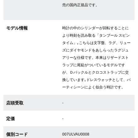
売の国内正規品です。
GINZA RASINについて
モデル情報
時計の中のシリンダーが回転することに
より時刻を読み取る「タンブール スピン
お客様の声・口コミ
タイム」｡こちらは文字盤、ラグ、リュー
GINZA RASINの中古腕時計について
ズにダイヤモンドをあしらったラグジュ
アリーな仕様です。本来はリザードスト
スタッフフォト
ラップに尾錠がついているモデルです
が、Ｄバックルとクロコストラップに交
受賞歴
換しています｡ドレスウォッチとして、パ
ーティシーンによく似合う時計です。
求人情報
店頭受取
-
店舗情報
定価
-
銀座中央通り店
銀座本店
個別コード
007ULVAU0008