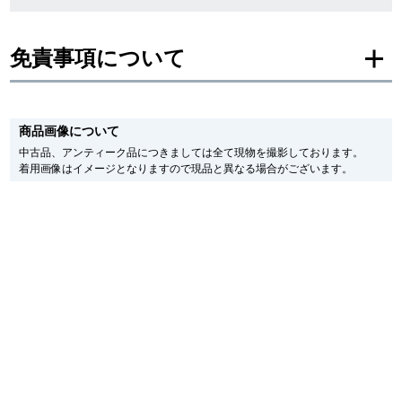
新宿店
大阪心斎橋店
免責事項について
買取サロン
※新品・未使用品の商品画像は、同一モデルの画像を使用し掲載致しておりま
す。
商品画像について
メーカー保護シールの有無に個体差がございますのでご了承下さいませ。
GINZA RASIN公式ブログ
また、メーカーにてマイナーチェンジがなされる場合がございますが、在庫品
中古品、アンティーク品につきましては全て現物を撮影しております。
の仕様で販売させていただきますので予めご了承の程お願いいたします。
着用画像はイメージとなりますので現品と異なる場合がございます。
尚、中古品、アンティーク品につきましては現品を撮影しております。
WEBマガジン
買取ブログ
※光の加減やモニターの設定により、実際の商品と色目が異なる場合がござい
ます。
※シリアルナンバーや限定番号につきましては、プライバシーの関係上WEBへ
SNS・動画
の掲載を控えております。
またお電話でお問い合わせ頂きましてもお答えできません。
※当店では店頭販売も行っております為、サイトでのご注文と店頭処理との時
間差で在庫切れになる場合がございます。
予めご了承くださいませ。
また、ご来店にてご購入を希望される場合にも、事前に在庫の確認をお電話か
For Overseas Customers
メールにてお問い合わせいただけますようお願いいたします。
※アンティーク品やユーズド品の場合、外装および内部機械に代替部品を使用
している場合がございます。
English
简体中文