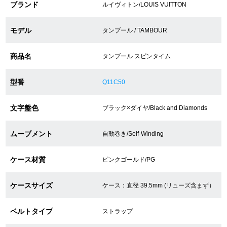
ブランド
ルイヴィトン/LOUIS VUITTON
ショップサービス
モデル
タンブール / TAMBOUR
保証・アフターサービス
商品名
タンブール スピンタイム
ラッピングサービス
型番
Q11C50
腕時計サイズ調整サービス
文字盤色
ブラック×ダイヤ/Black and Diamonds
店舗受け取りサービス
ムーブメント
自動巻き/Self-Winding
店舗取り寄せサービス
ケース材質
ピンクゴールド/PG
ケースサイズ
ケース：直径 39.5mm (リューズ含まず）
買取・下取りをご希望の方
ベルトタイプ
ストラップ
買取・下取りはこちら