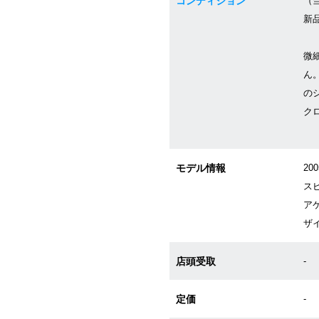
コンディション
（当
新
微
ん
の
ク
モデル情報
2
ス
ア
ザ
店頭受取
-
定価
-