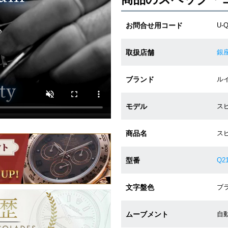
お問合せ用コード
U-
取扱店舗
銀
ブランド
ルイ
モデル
スピ
商品名
ス
型番
Q2
文字盤色
ブラ
ムーブメント
自動