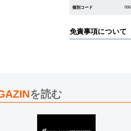
個別コード
006
免責事項について
※新品・未使用品の商品画像は、同
メーカー保護シールの有無に個体差
また、メーカーにてマイナーチェン
売させていただきますので予めご了
尚、中古品、アンティーク品につき
※光の加減やモニターの設定により
※シリアルナンバーや限定番号につ
えております。
GAZIN
を読む
またお電話でお問い合わせ頂きまし
※当店では店頭販売も行っておりま
切れになる場合がございます。
予めご了承くださいませ。
また、ご来店にてご購入を希望され
お問い合わせいただけますようお願