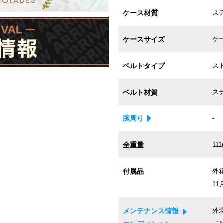
ケース材質
ス
ケースサイズ
ケー
ベルトタイプ
ス
ベルト材質
ス
腕周り
-
全重量
111
付属品
外箱
11
メンテナンス情報
外