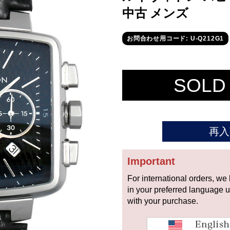
中古 メンズ
お問合わせ用コード: U-Q212G1
SOLD
再入
Important
For international orders, we
in your preferred language 
with your purchase.