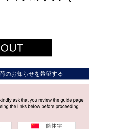
 OUT
荷のお知らせを希望する
 kindly ask that you review the guide page
using the links below before proceeding