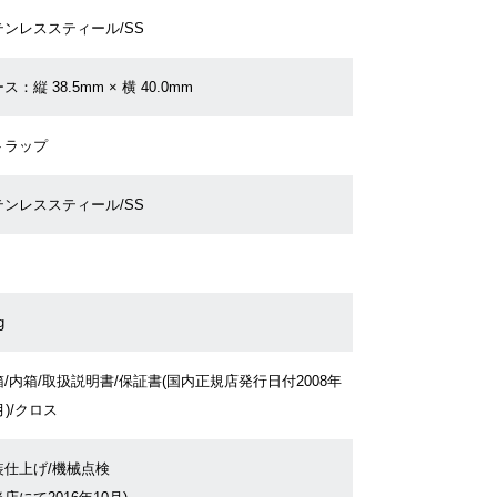
テンレススティール/SS
ス：縦 38.5mm × 横 40.0mm
トラップ
テンレススティール/SS
g
/内箱/取扱説明書/保証書(国内正規店発行日付2008年
月)/クロス
装仕上げ/機械点検