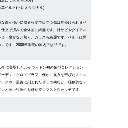
店にて2016年10月)
品革ベルト(当店オリジナル)
細な傷が僅かに残る程度で目立つ傷は見受けられませ
。仕上げ済みで全体的に綺麗です。針サビやダイアル
シミ・腐食など無く、ガラスも綺麗です。ベルトは黒
ロコです。2008年販売の国内正規品です。
005年に登場したルイヴィトン初の角型コレクション、
ピーディ・クロノグラフ。僅かに丸みを帯びたスクエ
ケースや、裏蓋に刻まれたダミエ柄など、独創的なデ
インと高い視認性を併せ持つマストウォッチです。