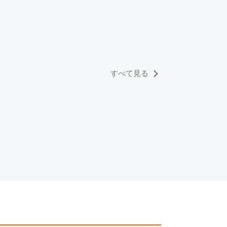
合、外装および内部機械に代替部品を使用している場
っております。
すのでご了承くださいませ。
すべて見る