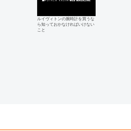
※アンティーク品やユーズド品の場
合がございます。
※表示の定価は、入荷時の価格とな
ルイヴィトンの腕時計を買うな
現在の定価と異なる場合がございま
ら知っておかなければいけない
こと