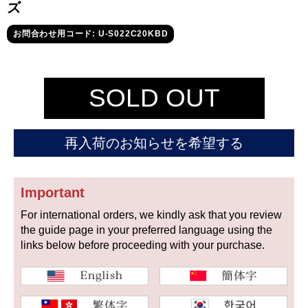
セイコー
ズ
お問合わせ用コード: U-S022C20KBD
SOLD OUT
ヴァシュロン
チューダー
パネライ
再入荷のお知らせを希望する
コンスタンタン
Important
商品の状態から探す
For international orders, we kindly ask that you review
the guide page in your preferred language using the
新品
未使用品
links below before proceeding with your purchase.
中古品
アンティーク品
WEB限定品
SALE