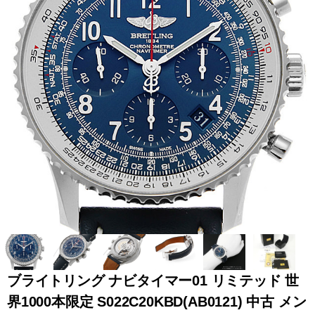
全てのブランドを見
ロレックス
パテック
る
フィリップ
オーデマピゲ
ウブロ
カルティエ
ブライトリング ナビタイマー01 リミテッド 世
界1000本限定 S022C20KBD(AB0121) 中古 メン
グランド
オメガ
IWC