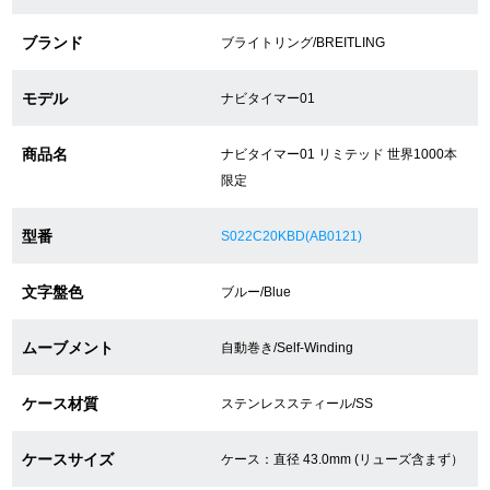
ブランド
ブライトリング/BREITLING
ショップサービス
モデル
ナビタイマー01
保証・アフターサービス
商品名
ナビタイマー01 リミテッド 世界1000本
ラッピングサービス
限定
腕時計サイズ調整サービス
型番
S022C20KBD(AB0121)
店舗受け取りサービス
文字盤色
ブルー/Blue
店舗取り寄せサービス
ムーブメント
自動巻き/Self-Winding
ケース材質
ステンレススティール/SS
買取・下取りをご希望の方
ケースサイズ
ケース：直径 43.0mm (リューズ含まず）
買取・下取りはこちら