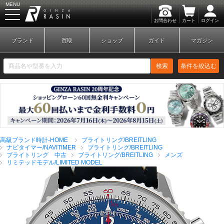
MENU
お問合わせ
カート
ログイン
GINZA RASIN
ブランド
買取
ショップ
ガイド
マガジン
検索
条件を絞込む
新規会員登録
ログイン
高級ブランド時計-HOME
ブライトリング/BREITLING
ブランドから探す
ナビタイマー/NAVITIMER
ブライトリング/BREITLING
ブライトリング 中古
ブライトリング/BREITLING
メンズ
リミテッドモデル/LIMITED MODEL