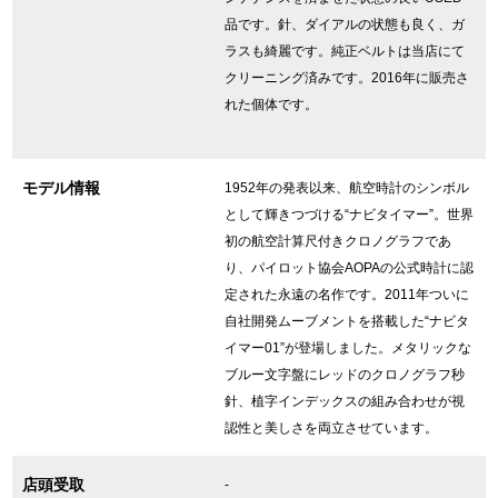
品です。針、ダイアルの状態も良く、ガ
ラスも綺麗です。純正ベルトは当店にて
GINZA RASINについて
クリーニング済みです。2016年に販売さ
れた個体です。
お客様の声・口コミ
GINZA RASINの中古腕時計について
モデル情報
1952年の発表以来、航空時計のシンボル
として輝きつづける“ナビタイマー”。世界
スタッフフォト
初の航空計算尺付きクロノグラフであ
り、パイロット協会AOPAの公式時計に認
受賞歴
定された永遠の名作です。2011年ついに
自社開発ムーブメントを搭載した“ナビタ
求人情報
イマー01”が登場しました。メタリックな
ブルー文字盤にレッドのクロノグラフ秒
針、植字インデックスの組み合わせが視
店舗情報
認性と美しさを両立させています。
銀座中央通り店
銀座本店
店頭受取
-