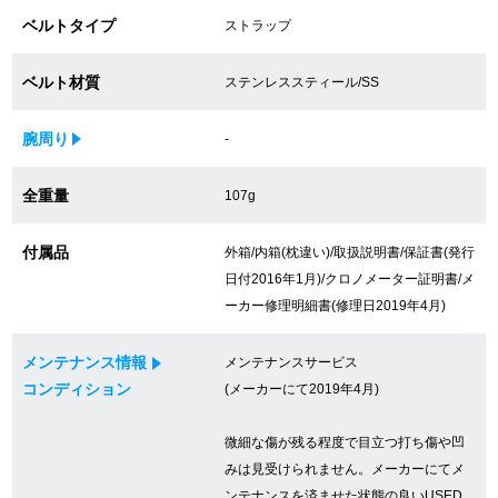
ベルトタイプ
ストラップ
買取専門サロン
買取ご成約者様限定5万円クーポン
ベルト材質
ステンレススティール/SS
75%以上保証！中古商品高価買戻し
腕周り
-
全重量
107g
修理・メンテナンスをご希望の方
付属品
外箱/内箱(枕違い)/取扱説明書/保証書(発行
日付2016年1月)/クロノメーター証明書/メ
修理依頼をする
ーカー修理明細書(修理日2019年4月)
修理・メンテンナンスについて
メンテナンス情報
メンテナンスサービス
オーバーホールについて
コンディション
(メーカーにて2019年4月)
外装仕上げについて
微細な傷が残る程度で目立つ打ち傷や凹
みは見受けられません。メーカーにてメ
電池交換について
ンテナンスを済ませた状態の良いUSED