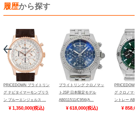
履歴
から探す
PRICEDOWN ブライトリン
ブライトリング クロノマッ
PRICEDOW
グ ナビタイマーモンブリラ
トJSP 日本限定モデル
グ クロノマット 
ン ブルーエンジェルス …
AB011511/C956(A…
ントレー AB0
¥ 1,350,000(税込)
¥ 618,000(税込)
¥ 858,