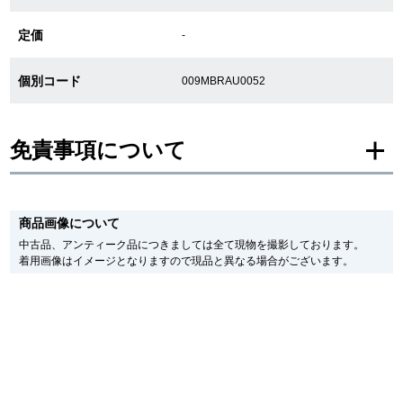
新宿店
大阪心斎橋店
定価
-
買取サロン
個別コード
009MBRAU0052
GINZA RASIN公式ブログ
免責事項について
WEBマガジン
買取ブログ
※新品・未使用品の商品画像は、同一モデルの画像を使用し掲載致しておりま
す。
商品画像について
メーカー保護シールの有無に個体差がございますのでご了承下さいませ。
また、メーカーにてマイナーチェンジがなされる場合がございますが、在庫品
中古品、アンティーク品につきましては全て現物を撮影しております。
SNS・動画
の仕様で販売させていただきますので予めご了承の程お願いいたします。
着用画像はイメージとなりますので現品と異なる場合がございます。
尚、中古品、アンティーク品につきましては現品を撮影しております。
※光の加減やモニターの設定により、実際の商品と色目が異なる場合がござい
ます。
※シリアルナンバーや限定番号につきましては、プライバシーの関係上WEBへ
の掲載を控えております。
For Overseas Customers
またお電話でお問い合わせ頂きましてもお答えできません。
※当店では店頭販売も行っております為、サイトでのご注文と店頭処理との時
English
简体中文
間差で在庫切れになる場合がございます。