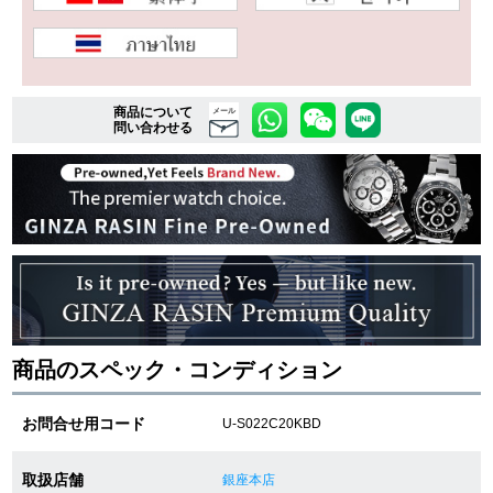
複数条件で商品を絞り込む
商品について
メール
詳細検索はこちら
問い合わせる
ご利用ガイド
GINZA RASINのプレミアムクオリティについて
送料・お支払方法
ショッピングローンの流れ
商品のスペック・コンディション
よくある質問
お問合せ用コード
U-S022C20KBD
お問い合わせ
取扱店舗
銀座本店