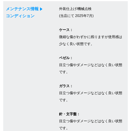
メンテナンス情報
外装仕上げ/機械点検
コンディション
(当店にて 2025年7月)
GINZA RASINについて
ケース：
お客様の声・口コミ
微細な傷がわずかに残りますが使用感は
少なく良い状態です。
GINZA RASINの中古腕時計について
ベゼル：
スタッフフォト
目立つ傷やダメージなどはなく良い状態
です。
受賞歴
ガラス：
求人情報
目立つ傷やダメージなどはなく良い状態
です。
店舗情報
針・文字盤：
目立つ傷やダメージなどはなく良い状態
銀座中央通り店
銀座本店
です。