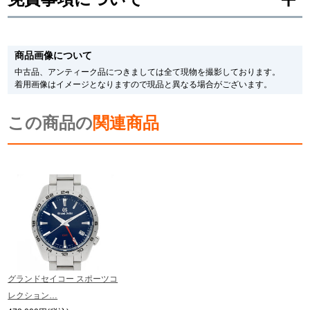
※新品・未使用品の商品画像は、同一モデルの画像を使用し掲載致しておりま
す。
商品画像について
メーカー保護シールの有無に個体差がございますのでご了承下さいませ。
また、メーカーにてマイナーチェンジがなされる場合がございますが、在庫品
中古品、アンティーク品につきましては全て現物を撮影しております。
の仕様で販売させていただきますので予めご了承の程お願いいたします。
着用画像はイメージとなりますので現品と異なる場合がございます。
尚、中古品、アンティーク品につきましては現品を撮影しております。
※光の加減やモニターの設定により、実際の商品と色目が異なる場合がござい
この商品の
ます。
関連商品
※シリアルナンバーや限定番号につきましては、プライバシーの関係上WEBへ
の掲載を控えております。
またお電話でお問い合わせ頂きましてもお答えできません。
※当店では店頭販売も行っております為、サイトでのご注文と店頭処理との時
間差で在庫切れになる場合がございます。
予めご了承くださいませ。
また、ご来店にてご購入を希望される場合にも、事前に在庫の確認をお電話か
メールにてお問い合わせいただけますようお願いいたします。
※アンティーク品やユーズド品の場合、外装および内部機械に代替部品を使用
している場合がございます。
※表示の定価は、入荷時の価格となっております。
グランドセイコー スポーツコ
現在の定価と異なる場合がございますのでご了承くださいませ。
レクション…