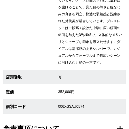
ています。ケース側面の下部には逆斜面
を設けることで、見た目の薄さと腕なじ
繁體中文
한국어
みの良さを両立。快適な装着感と洗練さ
れた外装美が融合しています。ブレスレ
ットは一段高く設けた中駒に広い鏡面の
ภาษาไทย
斜面を与えた3列構成で、立体的なメリハ
リとシャープな印象を際立たせます。ダ
イアルは清潔感のあるシルバーで、カジ
ュアルからフォーマルまで幅広いシーン
に溶け込む万能の一本です。
店頭受取
可
定価
352,000円
個別コード
006XGSAU0574
免責事項について