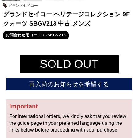
セイコー
グランドセイコー
グランドセイコー ヘリテージコレクション 9F
クォーツ SBGV213 中古 メンズ
お問合わせ用コード:U-SBGV213
ヴァシュロン
チューダー
パネライ
SOLD OUT
コンスタンタン
再入荷のお知らせを希望する
商品の状態から探す
新品
未使用品
Important
For international orders, we kindly ask that you review
中古品
アンティーク品
the guide page in your preferred language using the
links below before proceeding with your purchase.
WEB限定品
SALE