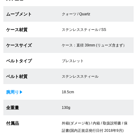
買取専門サロン
ムーブメント
クォーツ / Quartz
買取ご成約者様限定5万円クーポン
ケース材質
ステンレススティール / SS
75%以上保証！中古商品高価買戻し
ケースサイズ
ケース：直径 39mm (リューズ含まず）
ベルトタイプ
修理・メンテナンスをご希望の方
ブレスレット
ベルト材質
ステンレススティール
修理依頼をする
修理・メンテンナンスについて
腕周り
18.5cm
オーバーホールについて
全重量
130g
外装仕上げについて
付属品
外箱(ダメージ有) / 内箱 / 取扱説明書 / 保
証書(国内正規店発行日付 2018年9月)
電池交換について