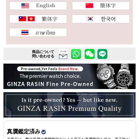
複数条件で商品を絞り込む
詳細検索はこちら
商品について
メール
問い合わせる
ご利用ガイド
GINZA RASINのプレミアムクオリティについて
送料・お支払方法
ショッピングローンの流れ
よくある質問
お問い合わせ
真贋鑑定済み