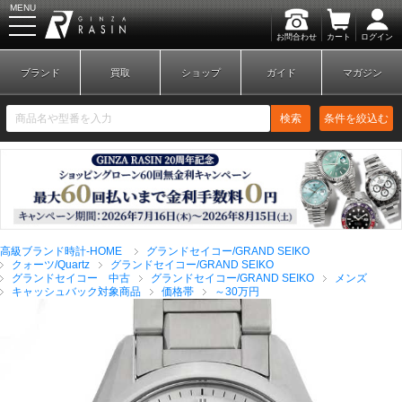
MENU
お問合わせ
カート
ログイン
GINZA RASIN
ブランド
買取
ショップ
ガイド
マガジン
検索
条件を絞込む
新規会員登録
ログイン
高級ブランド時計-HOME
グランドセイコー/GRAND SEIKO
ブランドから探す
クォーツ/Quartz
グランドセイコー/GRAND SEIKO
グランドセイコー 中古
グランドセイコー/GRAND SEIKO
メンズ
キャッシュバック対象商品
価格帯
～30万円