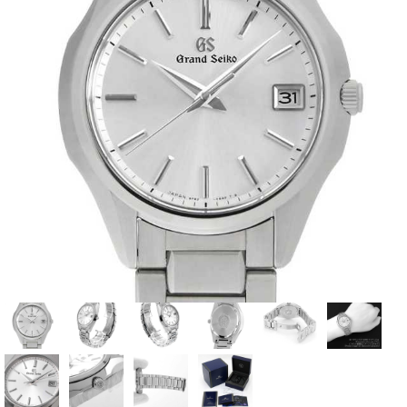
全てのブランドを見
ロレックス
パテック
る
フィリップ
オーデマピゲ
ウブロ
カルティエ
グランド
オメガ
IWC