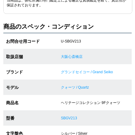
当商品は、弊社所属の専門鑑定士による厳正な真贋鑑定を経て、真正性が
保証されております。
ショップサービス
商品のスペック・コンディション
保証・アフターサービス
お問合せ用コード
U-SBGV213
ラッピングサービス
取扱店舗
大阪心斎橋店
腕時計サイズ調整サービス
ブランド
グランドセイコー / Grand Seiko
店舗受け取りサービス
モデル
店舗取り寄せサービス
クォーツ / Quartz
商品名
ヘリテージコレクション 9Fクォーツ
買取・下取りをご希望の方
型番
SBGV213
買取・下取りはこちら
文字盤色
シルバー / Silver