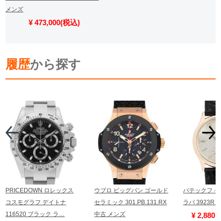
メンズ
¥ 473,000(税込)
履歴
から探す
PRICEDOWN ロレックス
ウブロ ビッグバン ゴールド
パテックフィ
コスモグラフ デイトナ
セラミック 301.PB.131.RX
ラバ 3923R
116520 ブラック ラ…
中古 メンズ
¥ 2,880