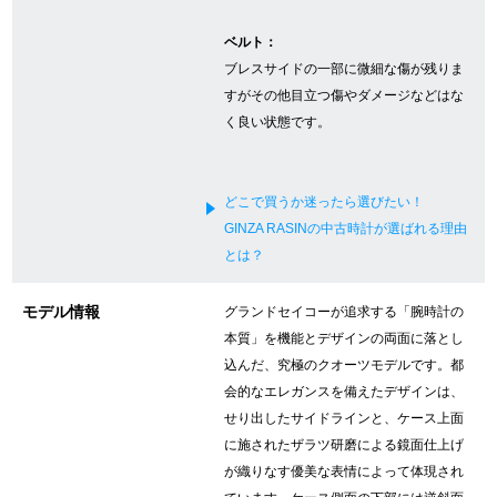
新宿店
大阪心斎橋店
ベルト：
ブレスサイドの一部に微細な傷が残りま
買取サロン
すがその他目立つ傷やダメージなどはな
く良い状態です。
GINZA RASIN公式ブログ
どこで買うか迷ったら選びたい！
WEBマガジン
買取ブログ
GINZA RASINの中古時計が選ばれる理由
とは？
SNS・動画
モデル情報
グランドセイコーが追求する「腕時計の
本質」を機能とデザインの両面に落とし
込んだ、究極のクオーツモデルです。都
会的なエレガンスを備えたデザインは、
せり出したサイドラインと、ケース上面
For Overseas Customers
に施されたザラツ研磨による鏡面仕上げ
が織りなす優美な表情によって体現され
English
简体中文