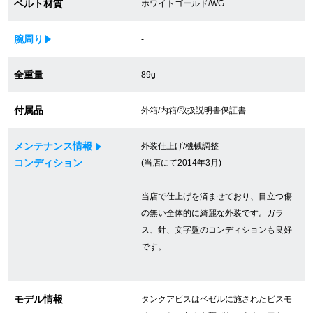
ベルト材質
ホワイトゴールド/WG
買取専門サロン
腕周り
-
買取ご成約者様限定5万円クーポン
全重量
89g
75%以上保証！中古商品高価買戻し
付属品
外箱/内箱/取扱説明書保証書
修理・メンテナンスをご希望の方
メンテナンス情報
外装仕上げ/機械調整
コンディション
(当店にて2014年3月)
修理依頼をする
当店で仕上げを済ませており、目立つ傷
修理・メンテンナンスについて
の無い全体的に綺麗な外装です。ガラ
ス、針、文字盤のコンディションも良好
オーバーホールについて
です。
外装仕上げについて
モデル情報
タンクアビスはベゼルに施されたビスモ
電池交換について