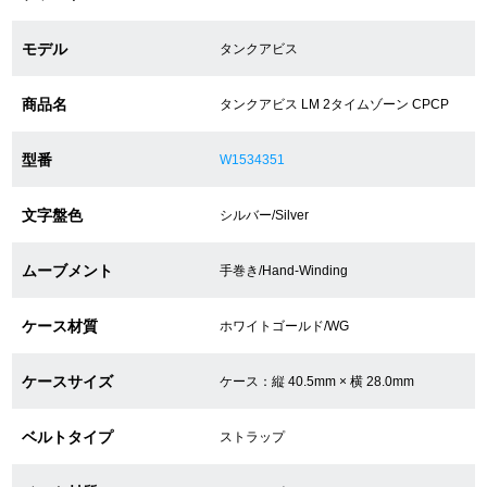
モデル
タンクアビス
ショップサービス
商品名
タンクアビス LM 2タイムゾーン CPCP
保証・アフターサービス
型番
W1534351
ラッピングサービス
文字盤色
シルバー/Silver
腕時計サイズ調整サービス
店舗受け取りサービス
ムーブメント
手巻き/Hand-Winding
店舗取り寄せサービス
ケース材質
ホワイトゴールド/WG
ケースサイズ
ケース：縦 40.5mm × 横 28.0mm
買取・下取りをご希望の方
ベルトタイプ
ストラップ
買取・下取りはこちら