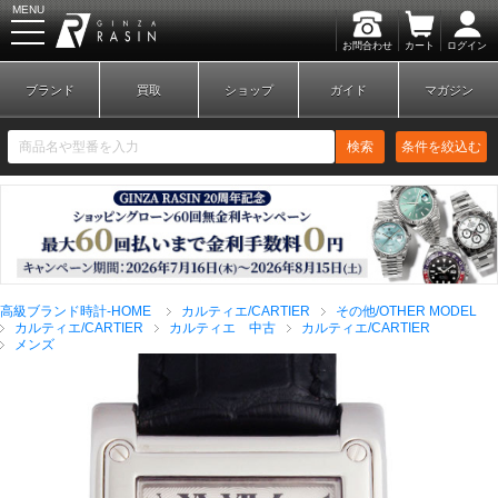
MENU
お問合わせ
カート
ログイン
GINZA RASIN
ブランド
買取
ショップ
ガイド
マガジン
検索
条件を絞込む
新規会員登録
ログイン
高級ブランド時計-HOME
カルティエ/CARTIER
その他/OTHER MODEL
ブランドから探す
カルティエ/CARTIER
カルティエ 中古
カルティエ/CARTIER
メンズ