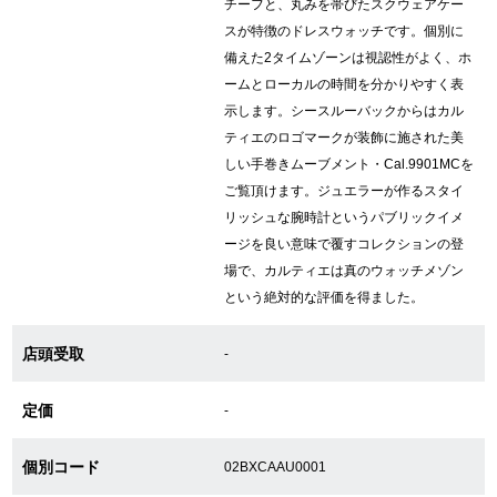
チーフと、丸みを帯びたスクウェアケー
スが特徴のドレスウォッチです。個別に
備えた2タイムゾーンは視認性がよく、ホ
GINZA RASINについて
ームとローカルの時間を分かりやすく表
示します。シースルーバックからはカル
お客様の声・口コミ
ティエのロゴマークが装飾に施された美
しい手巻きムーブメント・Cal.9901MCを
GINZA RASINの中古腕時計について
ご覧頂けます。ジュエラーが作るスタイ
リッシュな腕時計というパブリックイメ
スタッフフォト
ージを良い意味で覆すコレクションの登
場で、カルティエは真のウォッチメゾン
受賞歴
という絶対的な評価を得ました。
求人情報
店頭受取
-
定価
-
店舗情報
個別コード
02BXCAAU0001
銀座中央通り店
銀座本店