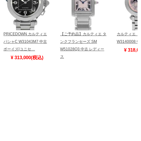
PRICEDOWN カルティエ
【ご予約品】カルティエ タ
カルティエ 
パシャC W31043M7 中古
ンクフランセーズ SM
W3140008
ボーイズ(ユニセ…
W51028Q3 中古 レディー
¥ 318,
ス
¥ 313,000(税込)