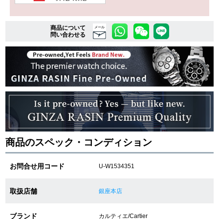
商品について
複数条件で商品を絞り込む
メール
問い合わせる
詳細検索はこちら
ご利用ガイド
GINZA RASINのプレミアムクオリティについて
送料・お支払方法
商品のスペック・コンディション
ショッピングローンの流れ
お問合せ用コード
U-W1534351
よくある質問
取扱店舗
銀座本店
お問い合わせ
ブランド
カルティエ/Cartier