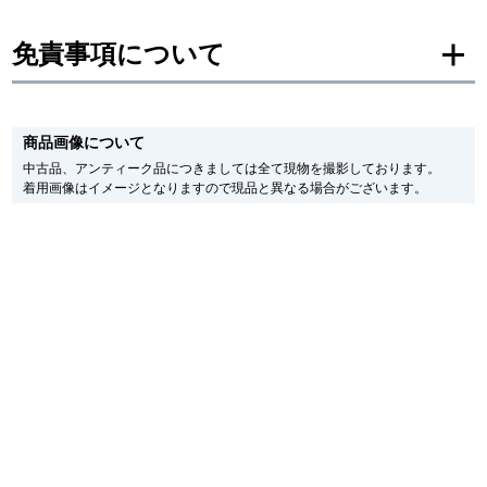
新宿店
大阪心斎橋店
免責事項について
買取サロン
※新品・未使用品の商品画像は、同一モデルの画像を使用し掲載致しておりま
す。
商品画像について
メーカー保護シールの有無に個体差がございますのでご了承下さいませ。
GINZA RASIN公式ブログ
また、メーカーにてマイナーチェンジがなされる場合がございますが、在庫品
中古品、アンティーク品につきましては全て現物を撮影しております。
の仕様で販売させていただきますので予めご了承の程お願いいたします。
着用画像はイメージとなりますので現品と異なる場合がございます。
尚、中古品、アンティーク品につきましては現品を撮影しております。
WEBマガジン
買取ブログ
※光の加減やモニターの設定により、実際の商品と色目が異なる場合がござい
ます。
※シリアルナンバーや限定番号につきましては、プライバシーの関係上WEBへ
の掲載を控えております。
SNS・動画
またお電話でお問い合わせ頂きましてもお答えできません。
※当店では店頭販売も行っております為、サイトでのご注文と店頭処理との時
間差で在庫切れになる場合がございます。
予めご了承くださいませ。
また、ご来店にてご購入を希望される場合にも、事前に在庫の確認をお電話か
メールにてお問い合わせいただけますようお願いいたします。
For Overseas Customers
※アンティーク品やユーズド品の場合、外装および内部機械に代替部品を使用
している場合がございます。
English
简体中文
※表示の定価は、入荷時の価格となっております。