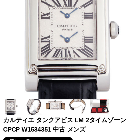
全てのブランドを見
ロレックス
パテック
る
フィリップ
オーデマピゲ
ウブロ
カルティエ
カルティエ タンクアビス LM 2タイムゾーン
CPCP W1534351 中古 メンズ
グランド
オメガ
IWC