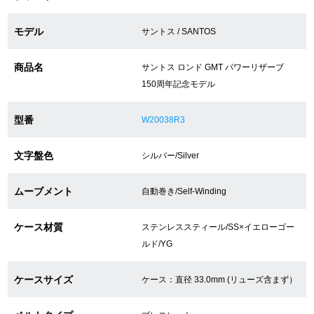
モデル
サントス / SANTOS
ショップサービス
商品名
サントス ロンド GMT パワーリザーブ
保証・アフターサービス
150周年記念モデル
ラッピングサービス
型番
W20038R3
腕時計サイズ調整サービス
文字盤色
シルバー/Silver
店舗受け取りサービス
ムーブメント
自動巻き/Self-Winding
店舗取り寄せサービス
ケース材質
ステンレススティール/SS×イエローゴー
ルド/YG
買取・下取りをご希望の方
ケースサイズ
ケース：直径 33.0mm (リューズ含まず）
買取・下取りはこちら