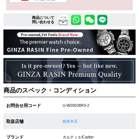
商品について
複数条件で商品を絞り込む
メール
問い合わせる
詳細検索はこちら
ご利用ガイド
GINZA RASINのプレミアムクオリティについて
送料・お支払方法
商品のスペック・コンディション
ショッピングローンの流れ
お問合せ用コード
U-W20038R3-2
よくある質問
取扱店舗
銀座本店
お問い合わせ
ブランド
カルティエ/Cartier