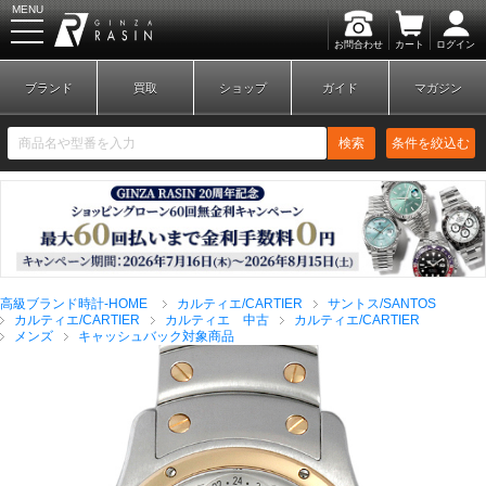
MENU
お問合わせ
カート
ログイン
GINZA RASIN
ブランド
買取
ショップ
ガイド
マガジン
検索
条件を絞込む
新規会員登録
ログイン
高級ブランド時計-HOME
カルティエ/CARTIER
サントス/SANTOS
ブランドから探す
カルティエ/CARTIER
カルティエ 中古
カルティエ/CARTIER
メンズ
キャッシュバック対象商品