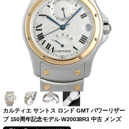
全てのブランドを見
ロレックス
パテック
る
フィリップ
オーデマピゲ
ウブロ
カルティエ
カルティエ サントス ロンド GMT パワーリザー
ブ 150周年記念モデル W20038R3 中古 メンズ
グランド
オメガ
IWC