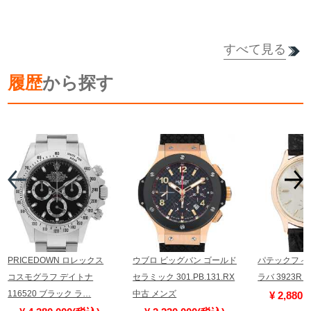
すべて見る
履歴
から探す
詳細を見る
PRICEDOWN ロレックス
ウブロ ビッグバン ゴールド
パテックフィ
コスモグラフ デイトナ
セラミック 301.PB.131.RX
ラバ 3923R
116520 ブラック ラ…
中古 メンズ
¥ 2,880