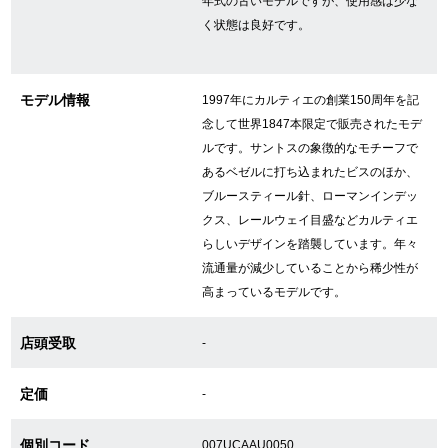
年式の古いモデルですが、使用感は少な
く状態は良好です。
GINZA RASINについて
モデル情報
1997年にカルティエの創業150周年を記
お客様の声・口コミ
念して世界1847本限定で販売されたモデ
ルです。サントスの象徴的なモチーフで
GINZA RASINの中古腕時計について
あるベゼルに打ち込まれたビスのほか、
ブルースティール針、ローマンインデッ
スタッフフォト
クス、レールウェイ目盛などカルティエ
らしいデザインを踏襲しています。年々
受賞歴
流通量が減少していることから稀少性が
高まっているモデルです。
求人情報
店頭受取
-
店舗情報
定価
-
銀座中央通り店
銀座本店
個別コード
007UCAAU0050