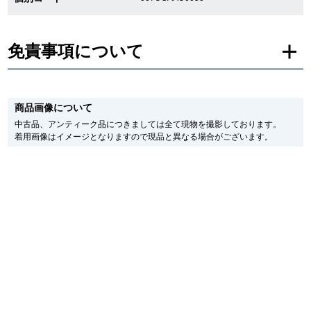
新宿店
大阪心斎橋店
免責事項について
買取サロン
※新品・未使用品の商品画像は、同一モデルの画像を使用し掲載致しておりま
す。
GINZA RASIN公式ブログ
商品画像について
メーカー保護シールの有無に個体差がございますのでご了承下さいませ。
また、メーカーにてマイナーチェンジがなされる場合がございますが、在庫品
中古品、アンティーク品につきましては全て現物を撮影しております。
の仕様で販売させていただきますので予めご了承の程お願いいたします。
着用画像はイメージとなりますので現品と異なる場合がございます。
WEBマガジン
買取ブログ
尚、中古品、アンティーク品につきましては現品を撮影しております。
※光の加減やモニターの設定により、実際の商品と色目が異なる場合がござい
ます。
※シリアルナンバーや限定番号につきましては、プライバシーの関係上WEBへ
SNS・動画
の掲載を控えております。
またお電話でお問い合わせ頂きましてもお答えできません。
※当店では店頭販売も行っております為、サイトでのご注文と店頭処理との時
間差で在庫切れになる場合がございます。
予めご了承くださいませ。
また、ご来店にてご購入を希望される場合にも、事前に在庫の確認をお電話か
For Overseas Customers
メールにてお問い合わせいただけますようお願いいたします。
※アンティーク品やユーズド品の場合、外装および内部機械に代替部品を使用
English
简体中文
している場合がございます。