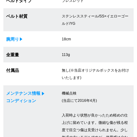
ベルトタイプ
ブレスレット
買取専門サロン
ベルト材質
ステンレススティール/SS×イエローゴー
買取ご成約者様限定5万円クーポン
ルド/YG
75%以上保証！中古商品高価買戻し
腕周り
18cm
全重量
113g
修理・メンテナンスをご希望の方
付属品
無し(※当店オリジナルボックスをお付け
修理依頼をする
いたします)
修理・メンテンナンスについて
メンテナンス情報
機械点検
コンディション
(当店にて2016年4月)
オーバーホールについて
入荷時より状態が良かったため軽めの仕
外装仕上げについて
上げに留めています。微細な傷が残る程
度で目立つ傷は見受けられません。少し
電池交換について