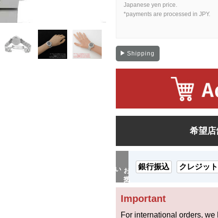
Japanese yen price.
*payments are processed in JPY.
Shipping
希望店
銀行振込
クレジット
い
お
支払
Important
For international orders, we