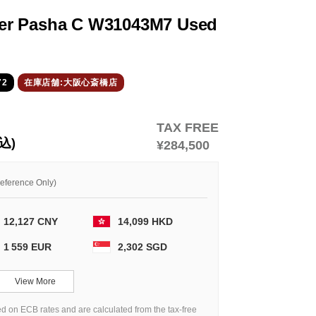
er Pasha C W31043M7 Used
72
在庫店舗:大阪心斎橋店
TAX FREE
込)
¥284,500
Reference Only)
12,127 CNY
14,099 HKD
1 559 EUR
2,302 SGD
View More
d on ECB rates and are calculated from the tax-free