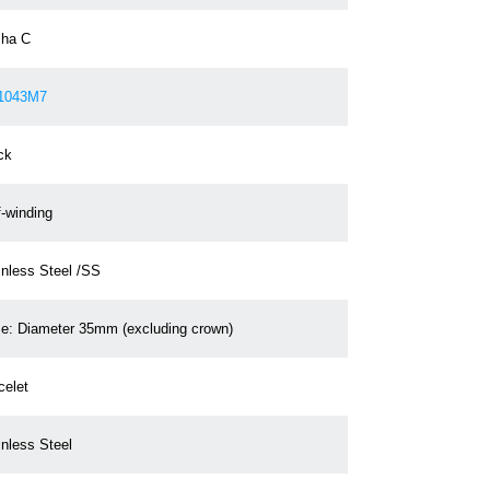
ha C
1043M7
ck
f-winding
inless Steel /SS
e: Diameter 35mm (excluding crown)
celet
inless Steel