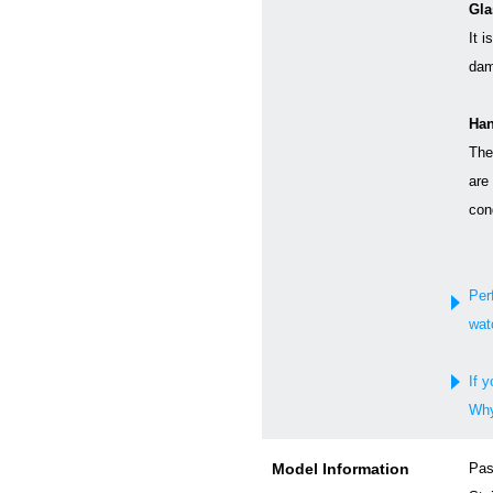
Gla
It i
dam
Han
The
are
con
Per
wat
If y
Why
Model Information
Pas