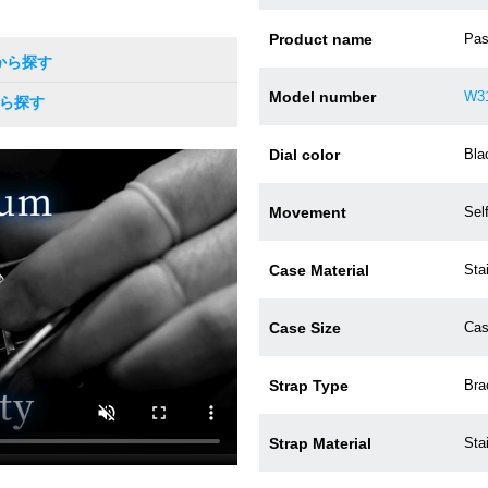
Product name
Pas
Rから探す
Model number
W3
から探す
Dial color
Bla
Movement
Sel
Case Material
Sta
Case Size
Cas
Strap Type
Bra
Strap Material
Sta