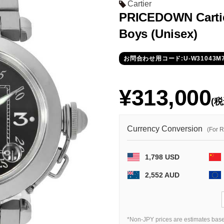
Cartier
PRICEDOWN Carti
Boys (Unisex)
お問合わせ用コード:U-W31043M
¥313,000
(税
Currency Conversion
(For 
1,798 USD
2,552 AUD
*Non-JPY prices are estimates base