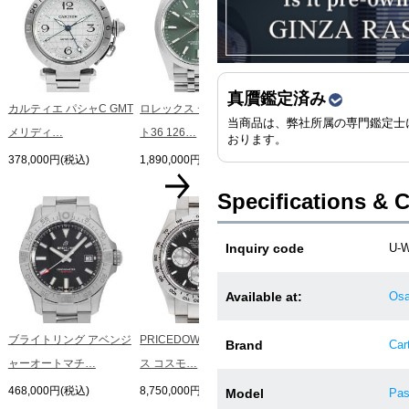
PRICEDOWN ロレック
ス デイト…
1,388,000円(税込)
真贋鑑定済み
カルティエ パシャC GMT
ロレックス デイトジャス
当商品は、弊社所属の専門鑑定士
メリディ…
ト36 126…
おります。
378,000円(税込)
1,890,000円(税込)
Specifications & 
PRICEDOWN ロレック
Inquiry code
U-
ス デイト…
1,350,000円(税込)
Available at:
Osa
ブライトリング アベンジ
PRICEDOWN ロレック
Brand
Cart
ャーオートマチ…
ス コスモ…
468,000円(税込)
8,750,000円(税込)
Model
Pas