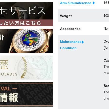
Arm circumference
16.
Weight
103
Accessories
Non
Maintenance
Ove
Condition
(At
Cas
The
of 
Bez
The
of 