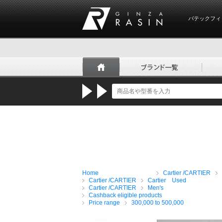
パテックフィ
GINZA RASIN
Home
Cartier /CARTIER
Cartier /CARTIER
Cartier Used
Cartier /CARTIER
Men's
Cashback eligible products
Price range
300,000 to 500,000