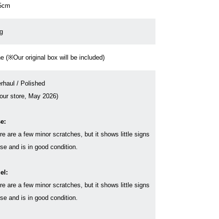
5cm
g
e (※Our original box will be included)
rhaul / Polished
 our store, May 2026)
e:
re are a few minor scratches, but it shows little signs
use and is in good condition.
el:
re are a few minor scratches, but it shows little signs
use and is in good condition.