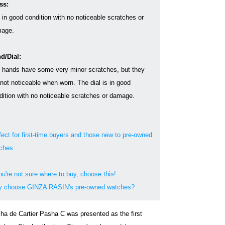
ss:
s in good condition with no noticeable scratches or
age.
d/Dial:
 hands have some very minor scratches, but they
 not noticeable when worn. The dial is in good
dition with no noticeable scratches or damage.
fect for first-time buyers and those new to pre-owned
ches
ou're not sure where to buy, choose this!
 choose GINZA RASIN's pre-owned watches?
ha de Cartier Pasha C was presented as the first