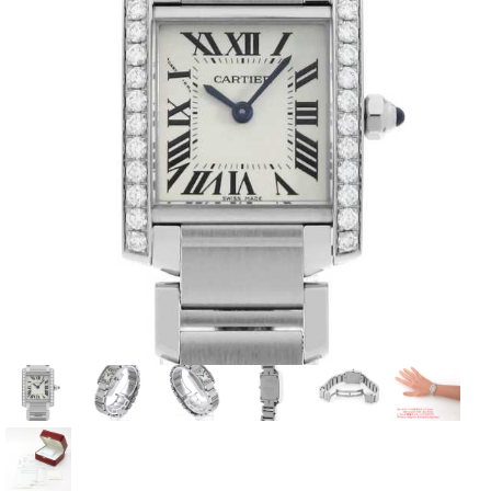
全てのブランドを見
ロレックス
パテック
る
フィリップ
オーデマピゲ
ウブロ
カルティエ
グランド
オメガ
IWC