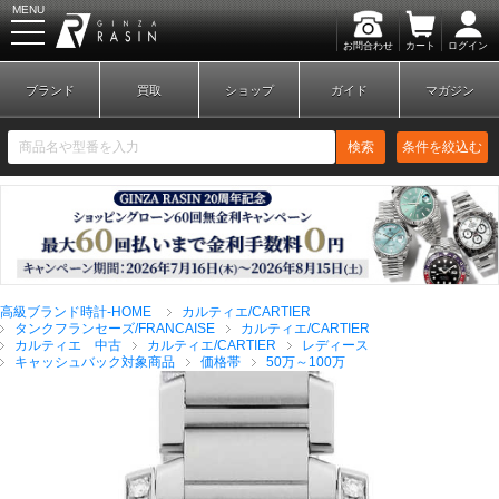
MENU
お問合わせ
カート
ログイン
GINZA RASIN
ブランド
買取
ショップ
ガイド
マガジン
検索
条件を絞込む
新規会員登録
ログイン
高級ブランド時計-HOME
カルティエ/CARTIER
ブランドから探す
タンクフランセーズ/FRANCAISE
カルティエ/CARTIER
カルティエ 中古
カルティエ/CARTIER
レディース
キャッシュバック対象商品
価格帯
50万～100万