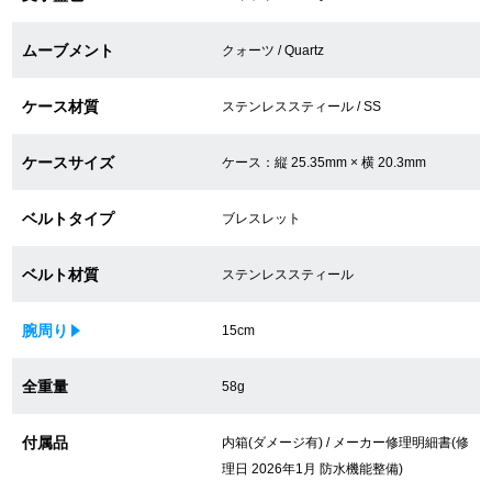
買取専門サロン
ムーブメント
クォーツ / Quartz
買取ご成約者様限定5万円クーポン
ケース材質
ステンレススティール / SS
75%以上保証！中古商品高価買戻し
ケースサイズ
ケース：縦 25.35mm × 横 20.3mm
ベルトタイプ
修理・メンテナンスをご希望の方
ブレスレット
ベルト材質
ステンレススティール
修理依頼をする
修理・メンテンナンスについて
腕周り
15cm
オーバーホールについて
全重量
58g
外装仕上げについて
付属品
内箱(ダメージ有) / メーカー修理明細書(修
理日 2026年1月 防水機能整備)
電池交換について