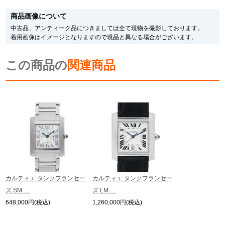
※新品・未使用品の商品画像は、同一モデルの画像を使用し掲載致しておりま
す。
商品画像について
メーカー保護シールの有無に個体差がございますのでご了承下さいませ。
また、メーカーにてマイナーチェンジがなされる場合がございますが、在庫品
中古品、アンティーク品につきましては全て現物を撮影しております。
の仕様で販売させていただきますので予めご了承の程お願いいたします。
着用画像はイメージとなりますので現品と異なる場合がございます。
尚、中古品、アンティーク品につきましては現品を撮影しております。
※光の加減やモニターの設定により、実際の商品と色目が異なる場合がござい
この商品の
ます。
関連商品
※シリアルナンバーや限定番号につきましては、プライバシーの関係上WEBへ
の掲載を控えております。
またお電話でお問い合わせ頂きましてもお答えできません。
※当店では店頭販売も行っております為、サイトでのご注文と店頭処理との時
間差で在庫切れになる場合がございます。
予めご了承くださいませ。
また、ご来店にてご購入を希望される場合にも、事前に在庫の確認をお電話か
メールにてお問い合わせいただけますようお願いいたします。
※アンティーク品やユーズド品の場合、外装および内部機械に代替部品を使用
している場合がございます。
※表示の定価は、入荷時の価格となっております。
カルティエ タンクフランセー
カルティエ タンクフランセー
現在の定価と異なる場合がございますのでご了承くださいませ。
ズ SM …
ズ LM …
648,000円(税込)
1,260,000円(税込)