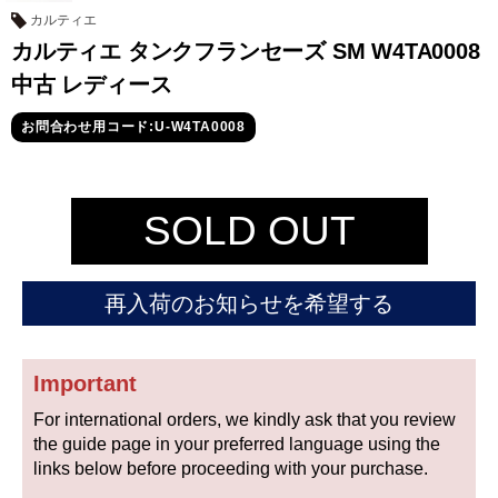
セイコー
カルティエ
カルティエ タンクフランセーズ SM W4TA0008
中古 レディース
お問合わせ用コード:U-W4TA0008
ヴァシュロン
チューダー
パネライ
SOLD OUT
コンスタンタン
再入荷のお知らせを希望する
商品の状態から探す
新品
未使用品
Important
For international orders, we kindly ask that you review
中古品
アンティーク品
the guide page in your preferred language using the
links below before proceeding with your purchase.
WEB限定品
SALE