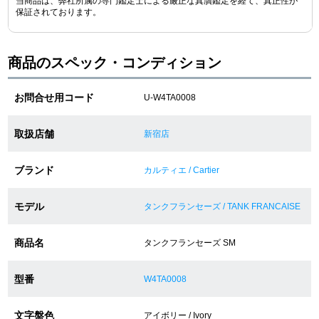
当商品は、弊社所属の専門鑑定士による厳正な真贋鑑定を経て、真正性が
保証されております。
ショップサービス
商品のスペック・コンディション
保証・アフターサービス
お問合せ用コード
U-W4TA0008
ラッピングサービス
取扱店舗
新宿店
腕時計サイズ調整サービス
ブランド
カルティエ / Cartier
店舗受け取りサービス
モデル
店舗取り寄せサービス
タンクフランセーズ / TANK FRANCAISE
商品名
タンクフランセーズ SM
買取・下取りをご希望の方
型番
W4TA0008
買取・下取りはこちら
文字盤色
アイボリー / Ivory