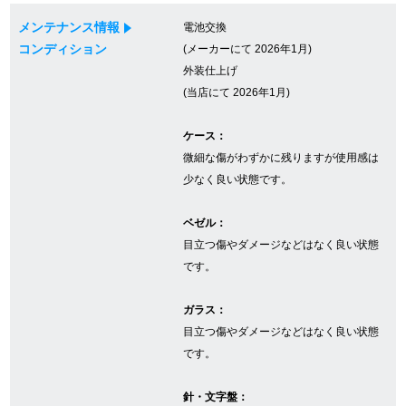
メンテナンス情報
電池交換
コンディション
(メーカーにて 2026年1月)
GINZA RASINについて
外装仕上げ
(当店にて 2026年1月)
お客様の声・口コミ
ケース：
GINZA RASINの中古腕時計について
微細な傷がわずかに残りますが使用感は
少なく良い状態です。
スタッフフォト
ベゼル：
受賞歴
目立つ傷やダメージなどはなく良い状態
です。
求人情報
ガラス：
目立つ傷やダメージなどはなく良い状態
店舗情報
です。
銀座中央通り店
銀座本店
針・文字盤：