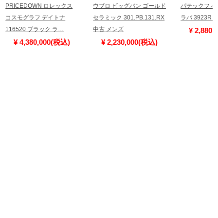
PRICEDOWN ロレックス
ウブロ ビッグバン ゴールド
パテックフィ
コスモグラフ デイトナ
セラミック 301.PB.131.RX
ラバ 3923R
116520 ブラック ラ…
中古 メンズ
¥ 2,880
¥ 4,380,000(税込)
¥ 2,230,000(税込)