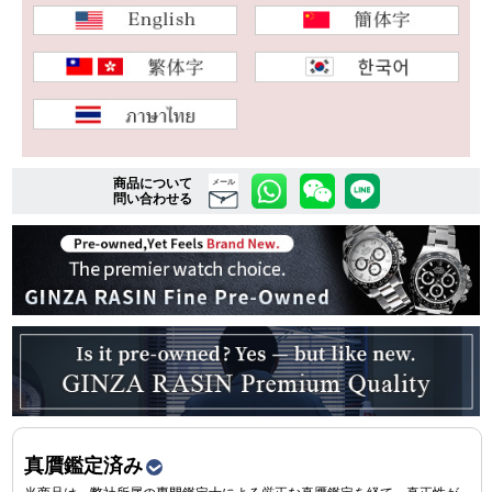
複数条件で商品を絞り込む
詳細検索はこちら
商品について
メール
問い合わせる
ご利用ガイド
GINZA RASINのプレミアムクオリティについて
送料・お支払方法
ショッピングローンの流れ
よくある質問
お問い合わせ
真贋鑑定済み