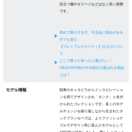
目立つ傷やダメージなどはなく良い状態
新宿店
大阪心斎橋店
です。
買取サロン
初めて購入する方、中古品に抵抗がある
方でも安心
GINZA RASIN公式ブログ
【プレミアムクオリティ】仕上げについ
て
WEBマガジン
買取ブログ
どこで買うか迷ったら選びたい！
GINZA RASINの中古時計が選ばれる理由
とは？
SNS・動画
モデル情報
戦車のキャタピラからインスピレーショ
ンを得てデザインされ「タンク」と名付
けられたコレクションです。多くのモデ
ルチェンジを繰り返しながら生まれたタ
For Overseas Customers
ンクフランセーズは、よりファッショナ
ブルでデザイン性に富んだモデルとして
English
简体中文